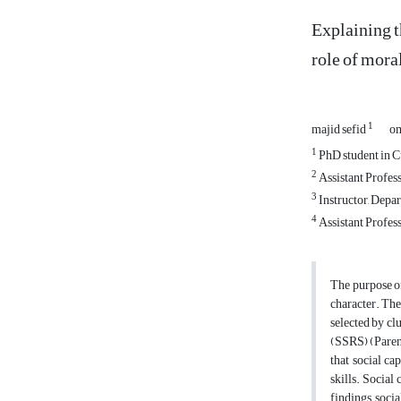
Explaining th
role of mora
1
majid sefid
om
1
PhD student in Cu
2
Assistant Profes
3
Instructor, Depa
4
Assistant Profess
The purpose of
character. The
selected by cl
(SSRS) (Parent
that social ca
skills. Social
findings, soci