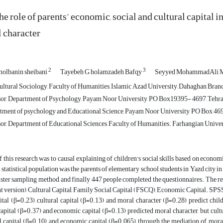
e role of parents' economic, social and cultural capital in
l character
2
3
olbanin sheibani
Tayebeh G holamzadeh Bafqy
Seyyed MohammadAli Mi
ltural Sociology, Faculty of Humanities, Islamic Azad University, Dahaghan Branch
sor, Department of Psychology, Payam Noor University, PO Box19395- 4697, Tehran
rtment of psychology and Educational Science, Payam Noor University, PO Box 469
or, Department of Educational Sciences, Faculty of Humanities. Farhangian Univers
 this research was to causal explaining of children's social skills based on economic
 statistical population was the parents of elementary school students in Yazd city
uster sampling method, and finally 447 people completed the questionnaires. The r
 version), Cultural Capital, Family Social Capital (FSCQ), Economic Capital. SPS
pital (β=0.23), cultural capital (β=0.13) and moral character (β=0.28) predict child
 capital (β=0.37) and economic capital (β=0.13) predicted moral character, but cult
al capital (β=0.10) and economic capital (β=0.065), through the mediation of moral ch