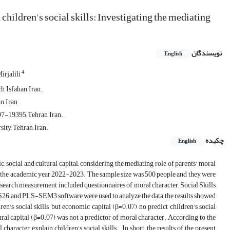
 children's social skills: Investigating the mediating
نویسندگان
English
4
rjalili
, Isfahan, Iran.
, Iran
7-19395, Tehran, Iran.
ity, Tehran, Iran.
چکیده
English
, social and cultural capital, considering the mediating role of parents' moral
 in the academic year 2022-2023. The sample size was 500 people and they were
esearch measurement included questionnaires of moral character, Social Skills
S26 and PLS-SEM3 software were used to analyze the data, the results showed
ren's social skills, but economic capital (β=0.07) no predict children's social
ural capital (β=0.07) was not a predictor of moral character. According to the
aracter, explain children's social skills.. In short, the results of the present