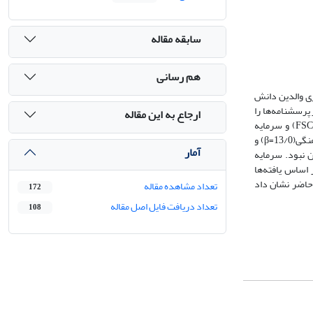
سابقه مقاله
هم رسانی
ری والدین دانش
تی شهر یزد در سال تحصیلی 1401-1402 بودند. ‏حجم نمونه 500 نفر و با روش نمونه‌گیری خوشه‌ای انتخاب شدند که ‏در نهایت 447 نفر پرسشنامه‌ها را
ارجاع به این مقاله
تکمیل کردند.‏‎ ابزار پژوهش شامل پرسشنامه‌های منش‌های اخلاقی، مهارت‌های اجتماعی(SSRS) ‎‏(نسخه والدین)، سرمایه‌های فرهنگی، سرمایه اجتماعی خانواده (FSCQ) و سرمایه
اقتصادی بودند. جهت تجزیه و تحلیل داده‌ها از نرم‌افزار SPSS26 و همچنین‎ PLS-SEM3 ‎استفاده شد. یافته ها نشان داد سرمایه اجتماعی ‏(23/0=‏β) و سرمایه فرهنگی‏(13/0=‏β) و
آمار
ننده مهارت‌های اجتماعی فرزندان نبود. سرمایه
ی کننده منش‌های اخلاقی نبود. بر اساس یافته‌ها
ج پژوهش حاضر نشان داد
تعداد مشاهده مقاله
172
تعداد دریافت فایل اصل مقاله
108