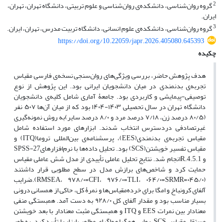
2
گروه روان‌شناسی، دانشکده‌ی روان‌شناسی و علوم تربیتی، دانشگاه تهران، تهران،
ایران.
3
گروه روان‌شناسی، دانشکده‌ی علوم انسانی، دانشگاه تربیت مدرس، تهران،‌ ایران.
https://doi.org/10.22059/japr.2026.405080.645393
چکیده
هدف پژوهش حاضر، بررسی ویژگی‌های روان‌سنجی نسخه‌ی فارسی مقیاس
تجربه‌ی بدنمندی در میان دانشجویان ایرانی بود. این پژوهش از نوع
توصیفی-پیمایشی و کاربردی بود. جامعۀ آماری شامل کلیه‌ی دانشجویان
دانشگاه تهران در سال تحصیلی ۱۴۰۳-۱۴۰۴ بود که از میان آن‌ها ۵۰۷ نفر
(۸۰/۵ درصد زن، ۷/۱۸ درصد مرد و ۸/۰ درصد سایر)به روش نمونه‌گیری
غیرتصادفی دردسترس انتخاب شدند. ابزارهای مورد استفاده شامل
مقیاس تجربه‌ی بدنمندی(EES)، پرسشنامه‌ی بین‌المللی تروما(ITQ) و
مقیاس تفسیر خویشتن(SCS) بود. تحلیل داده‌ها با نرم‌افزارهایSPSS-27
و R.4.5.1انجام شد. نتایج تحلیل عاملی تأییدی از مدل شش عاملی مقیاس
حمایت کرد و شاخص‌های برازش مدل در سطح مطلوبی قرار داشتند
(۰۴۵/۰=RMSEA، ۹۷۸/۰=CFI، ۹۷۶/۰=TLI، ۰۶۴/۰=SRMR).ضرایب
آلفای کرونباخ و امگا برای خرده‌مقیاس‌ها و نمرۀ کل، حاکی از همسانی درونی
بسیار مناسب بود و مقدار آلفای کل ۹۲۸/۰ به دست آمد. همبستگی منفی
معنادار بین نمرات EES و ITQ و همبستگی مثبت معنادار با بعد خویشتن
مستقل مقیاس SCS، روایی همگرا و واگرای مطلوب ابزار را تأیید کرد. به طور