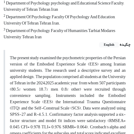
1
Department of Psychology, psychology and Educational Science Faculty,
University of Tehran, Tehran, Iran
2
Department Of Psychology, Faculty Of Psychology And Education,
University Of Tehran, Tehran, Iran.
3
Department of Psychology, Faculty of Humanities, Tarbiat Modares
University, Tehran, Iran
چکیده
English
The present study examined the psychometric properties of the Persian
version of the Embodied Experience Scale (EES) among Iranian
university students. The research used a descriptive survey and an
applied design. The population comprised all students at the University
of Tehran in the 2024–2025 academic year, from whom 507 participants
(80.5% women, 18.7% men, 0.8% other) were recruited through
convenience sampling. Instruments included the Embodied
Experience Scale (EES), the International Trauma Questionnaire
(ITQ), and the Self-Construal Scale (SCS). Data were analyzed using
SPSS-27 and R-4.5.1. Confirmatory factor analysis supported a six-
factor structure, and model fit indices were satisfactory (RMSEA=
0.045, CFI= 0.978, TLI= 0.976, SRMR= 0.064). Cronbach’s alpha and
omega coefficients for the subscales and total score indicated excellent