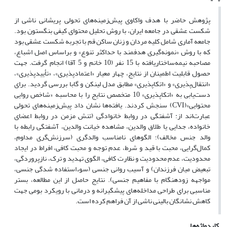
پژوهش حاضر با هدف واکاوی پیش‌زمینه‌های تحولی پریشانی ناشی از
شکست عشقی در جامعه ایران، با روش تحلیل محتوای کیفی بنگستون بود.
جامعه آماری شامل کلیه مردان و زنان ساکن قم با تجربه شکست عشقی بود
که با روش «نمونه‌گیری هدفمند با حداکثر تنوع» و براساس اصل اشباع،
مصاحبه نیمه‌ساختاریافته با 15 نفر (10 خانم و 5 آقا) انجام گرفت. جهت
حصول قابلیت اطمینان از نتایج، چهار معیار «اعتمادپذیری»، «تأییدپذیری»،
«انتقال‌پذیری» و «اتکاپذیری» مطابق مدل لینکن و گابا ‏بررسی گردید. برای
دست‌یابی به «اتکاپذیری» 10 متخصص نتایج را با محاسبه «شاخص روایی
محتوایی»(CVI) سنجش کردند. یافته‌ها نشان داد پیش‌زمینه‌های تحولی
عبارت‌اند از: آشفتگی در روابط خانوادگی (تنش مزمن در روابط اعضای
خانواده، جدایی یا طلاق والدین، مشاهده خیانت والدین، آشفتگی رابطه با
والد جنس مخالف)؛ الگوهای نامناسب والدگری (سرزنش‌گری مداوم،
کمال‌گرایی، محبت با قید و شرط، عدم توجه و محبت کافی، افراط در ایجاد
محدودیت، عدم محدودیت و نظارت کافی، الگوی تهدید و ترک، نازپروردگی،
تبعیض میان فرزندان) و آسیب روانی جنسی (سوءاستفاده شدگی جنسی،
مواجهه زودهنگام با مفاهیم جنسی). نتایج حاصل از این مطالعه، بستر
مناسبی برای طراحی مداخله‌های پیشگیرانه و درمانی با رویکرد بومی جهت
کاهش نشانگان بالینی ناشی از آن فراهم کرده است.
کلیدواژه‌ها