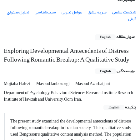
شکست عشقی
ضربه عشق
عوامل تحولی
سبب‌شناسی
تحلیل محتوای
کیفی
عنوان مقاله
English
Exploring Developmental Antecedents of Distress
Following Romantic Breakup: A Qualitative Study
نویسندگان
English
Mojtaba Hafezi,
Masoud Janbozorgi
Masoud Azarbaijani
Department of Psychology, Behavioral Sciences Research Institute, Research
Institute of Hawzah and University, Qom, Iran.
چکیده
English
The present study examined the developmental antecedents of distress
following romantic breakup in Iranian society. This qualitative study
used Bengtsson’s qualitative content analysis method. The population