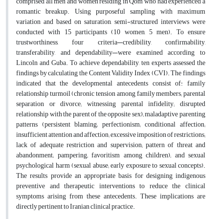
comprised all men and women residing in Qom who had experienced a
romantic breakup. Using purposeful sampling with maximum
variation and based on saturation, semi-structured interviews were
conducted with 15 participants (10 women, 5 men). To ensure
trustworthiness, four criteria—credibility, confirmability,
transferability, and dependability—were examined according to
Lincoln and Guba. To achieve dependability, ten experts assessed the
findings by calculating the Content Validity Index (CVI). The findings
indicated that the developmental antecedents consist of: family
relationship turmoil (chronic tension among family members; parental
separation or divorce; witnessing parental infidelity; disrupted
relationship with the parent of the opposite sex); maladaptive parenting
patterns (persistent blaming; perfectionism; conditional affection;
insufficient attention and affection; excessive imposition of restrictions;
lack of adequate restriction and supervision; pattern of threat and
abandonment; pampering; favoritism among children); and sexual
psychological harm (sexual abuse; early exposure to sexual concepts).
The results provide an appropriate basis for designing indigenous
preventive and therapeutic interventions to reduce the clinical
symptoms arising from these antecedents. These implications are
directly pertinent to Iranian clinical practice.