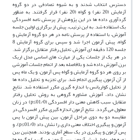
دسترس انتخاب شدند و به شیوه تصادفی در دو گروه
آزمایش (20 نفر) و گواه (20 نفر) قرار گرفتند. به منظور
گردآوری داده­ ها در این پژوهش از پرسش ­نامه افسردگی
بک استفاده شد. به این ترتیب، پیش از برگزاری اولین جلسه
آموزش، با استفاده از پرسش ­نامه در هر دو گروه آزمایش و
گواه، پیش آزمون اجرا شد و سپس برای گروه آزمایش 8
جلسه 120 دقیقه ­ای آموزش تحلیل رفتار متقابل برگزار شد.
در هر یک از جلسات یکی از مهارت­ های اساسی مدل اریک
برن آموزش داده شد و بلافاصله بعد از اتمام جلسات آموزشی
بر روی هر دو گروه آزمایش و گواه پس آزمون، و یک ماه پس
از آن آزمون پیگیری انجام شد. برای تجزیه و تحلیل داده­ ها
از تحلیل کواریانس با اندازه­ گیری مکرر استفاده شد. نتایج
نشان داد، آموزش مشاوره گروهی به روش تحلیل رفتار
متقابل، سبب کاهش معنی­ دار افسردگی (01/0≥р) در زنان
معلول می­ گردد. نتایج آزمون اندازه ‏گیری مکرر افسردگی در
مقایسه دو به دوی مراحل آزمون، بین پیش آزمون با پس
آزمون و پیگیری اختلاف معنی داری را نشان داد (01/0≥р)، و
پس آزمون و پیگیری در یک سطح آماری بودند. همچنین بین
نمره ‌های عامل (پیش‌ آزمون، پس ­آزمون و پیگیری) و گروه ‏ها