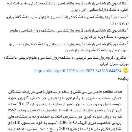
2
دانشجوی کارشناسی ارشد، گروه روانشناسی ، دانشکده پزشکی، واحد آیت الله
آملی، دانشگاه آزاداسلامی، آمل ، ایران
3
استادیار گروه روانشناسی، دانشکده روانشناسی و علوم تربیتی ، دانشگاه تهران،
تهران، ایران
4
دانشجوی کارشناسی ارشد، گروه روان‌شناسی، دانشکده روان‌شناسی و علوم
تربیتی، دانشگاه یزد، یزد، ایران.
5
دانشجوی کارشناسی ارشد، گروه روان‌شناسی بالینی، دانشکده روان‌شناسی و
علوم تربیتی، دانشگاه شیراز، شیراز، ایران.
6
دکتری ، گروه روان‌شناسی تربیتی ، دانشکده روان‌شناسی و علوم تربیتی، دانشگاه
تهران، تهران، ایران .
https://doi.org/10.22059/japr.2023.341515.644234
چکیده
هدف مطالعه حاضر بررسی نقش واسطه ای نشخوار ذهنی در رابطه نشانگان
اختلال شخصیت مرزی با رفتارهای خودجرحی در دانش آموزان دوره
متوسطه اول و دوم بود. بدین منظور از میان تمامی نوجوانان 12 تا 19 ساله
شهر تهران بکه در سال تحصیلی ۱۴۰۱-۱۴۰۰ مشغول به تحصیل بودند، ۳۵2
نفر به روش نمونه گیری در دسترس انتخاب شدند و به پرسشنامه‌های
ارزیابی شخصیت مرزی کریک (BPFS-C)، آسیب به خود سانسون (SHI) و
نشخوار فکری نالن هوکسما و مارو (RRS) پاسخ دادند. سپس داده‌های به