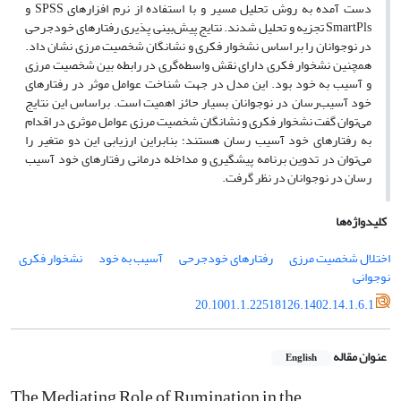
دست آمده به روش تحلیل مسیر و با استفاده از نرم افزارهای SPSS و
SmartPls تجزیه و تحلیل شدند. نتایج پیش‌بینی پذیری رفتارهای خودجرحی
در نوجوانان را بر اساس نشخوار فکری و نشانگان شخصیت مرزی نشان داد.
همچنین نشخوار فکری دارای نقش واسطه‌گری در رابطه بین شخصیت مرزی
و آسیب به خود بود. این مدل در جهت شناخت عوامل موثر در رفتارهای
خود آسیب‌رسان در نوجوانان بسیار حائز اهمیت است. براساس این نتایج
می‌توان گفت نشخوار فکری و نشانگان شخصیت مرزی عوامل موثری در اقدام
به رفتارهای خود آسیب رسان هستند؛ بنابراین ارزیابی این دو متغیر را
می‌توان در تدوین برنامه پیشگیری و مداخله درمانی رفتارهای خود آسیب
رسان در نوجوانان در نظر گرفت.
کلیدواژه‌ها
اختلال شخصیت مرزی
رفتارهای خودجرحی
آسیب به خود
نشخوار فکری
نوجوانی
20.1001.1.22518126.1402.14.1.6.1
عنوان مقاله
English
The Mediating Role of Rumination in the