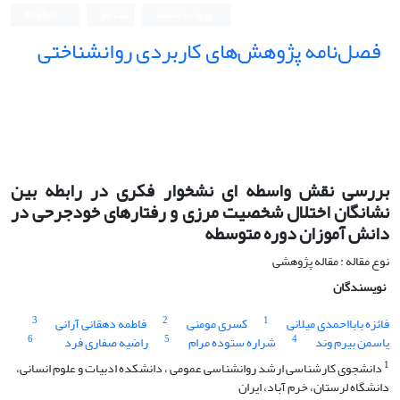
ورود به سامانه
ثبت نام
English
فصل‌نامه پژوهش‌های کاربردی روانشناختی
بررسی نقش واسطه ای نشخوار فکری در رابطه بین
نشانگان اختلال شخصیت مرزی و رفتارهای خودجرحی در
دانش آموزان دوره متوسطه
نوع مقاله : مقاله پژوهشی
نویسندگان
3
2
1
فائزه بابااحمدی میلانی
کسری مومنی
فاطمه دهقانی آرانی
6
5
4
یاسمن بیرم وند
شراره ستوده مرام
راضیه صفاری فرد
1
دانشجوی کارشناسی ارشد روانشناسی عمومی ، دانشکده ادبیات و علوم انسانی،
دانشگاه لرستان، خرم آباد، ایران