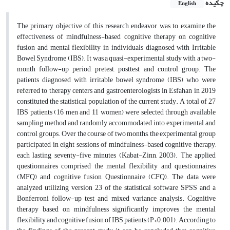
چکیده
English
The primary objective of this research endeavor was to examine the
effectiveness of mindfulness-based cognitive therapy on cognitive
fusion and mental flexibility in individuals diagnosed with Irritable
Bowel Syndrome (IBS). It was a quasi-experimental study with a two-
month follow-up period, pretest, posttest, and control group. The
patients diagnosed with irritable bowel syndrome (IBS) who were
referred to therapy centers and gastroenterologists in Esfahan in 2019
constituted the statistical population of the current study. A total of 27
IBS patients (16 men and 11 women) were selected through available
sampling method and randomly accommodated into experimental and
control groups. Over the course of two months, the experimental group
participated in eight sessions of mindfulness-based cognitive therapy,
each lasting seventy-five minutes (Kabat-Zinn, 2003). The applied
questionnaires comprised the mental flexibility and questionnaires
(MFQ) and cognitive fusion
Questionnaire (CFQ). The data were
analyzed utilizing version 23 of the statistical software SPSS and a
Bonferroni follow-up test and mixed variance analysis. Cognitive
therapy based on mindfulness significantly improves the mental
flexibility and cognitive fusion of IBS patients (P<0.001). According to