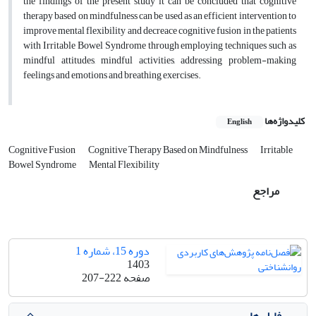
the findings of the present study it can be concluded that cognitive
therapy based on mindfulness can be used as an efficient intervention to
improve mental flexibility and decreace cognitive fusion
in the patients
with Irritable Bowel Syndrome through employing techniques such as
mindful attitudes, mindful activities, addressing problem-making
feelings and emotions and breathing exercises.
کلیدواژه‌ها
English
Cognitive Fusion
Cognitive Therapy Based on Mindfulness
Irritable
Bowel Syndrome
Mental Flexibility
مراجع
دوره 15، شماره 1
1403
صفحه
207-222
فایل ها