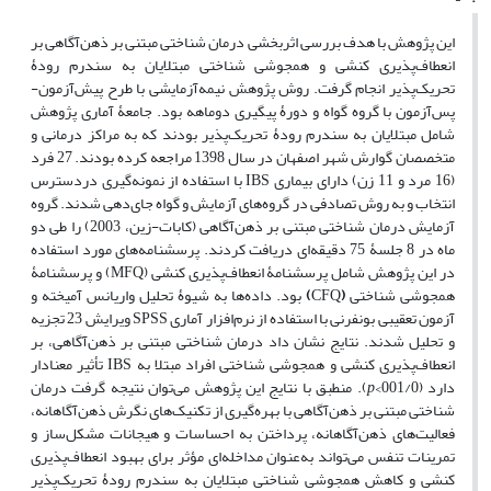
این پژوهش با هدف بررسی اثربخشی درمان شناختی مبتنی بر ذهن‌آگاهی بر
انعطاف‌پذیری کنشی و همجوشی شناختی
مبتلایان به سندرم رودۀ
تحریک‌پذیر انجام گرفت. روش پژوهش نیمه‌آزمایشی با طرح پیش‌آزمون-
پس‌آزمون با گروه گواه و دورۀ پیگیری دوماهه بود. جامعۀ آماری پژوهش
شامل مبتلایان به سندرم رودۀ تحریک‌پذیر بودند که به مراکز درمانی و
متخصصان گوارش شهر اصفهان در سال 1398 مراجعه کرده بودند. 27 فرد
(16 مرد و 11 زن) دارای بیماری IBS با استفاده از نمونه‌گیری دردسترس
انتخاب و به روش تصادفی در گروه‌های آزمایش و گواه جای‌دهی شدند. گروه
آزمایش درمان شناختی مبتنی بر ذهن‌آگاهی (کابات-زین، 2003) را طی دو
ماه در 8 جلسۀ 75 دقیقه‌ای دریافت کردند. پرسشنامه‌های مورد استفاده
در این پژوهش شامل پرسشنامۀ انعطاف‌پذیری کنشی (MFQ) و پرسشنامۀ
همجوشی شناختی
(
CFQ
)
بود. داده‌ها به شیوۀ تحلیل واریانس آمیخته و
آزمون تعقیبی بونفرنی با استفاده از نرم‌افزار آماری SPSS ویرایش 23 تجزیه
و تحلیل شدند. نتایج نشان داد درمان شناختی مبتنی بر ذهن‌آگاهی، بر
انعطاف‌پذیری کنشی و همجوشی شناختی
افراد مبتلا به IBS
تأثیر معنادار
دارد (001/0>
p
). منطبق با نتایج این پژوهش می‌توان نتیجه گرفت درمان
شناختی مبتنی بر ذهن‌آگاهی با بهره‌گیری از تکنیک‌های نگرش ذهن‌آگاهانه،
فعالیت‌های ذهن‌آگاهانه، پرداختن به احساسات و هیجانات مشکل‌ساز و
تمرینات تنفس می‌تواند به‌عنوان مداخله‌ای مؤثر برای بهبود انعطاف‌پذیری
کنشی و کاهش همجوشی شناختی مبتلایان به سندرم رودۀ تحریک‌پذیر