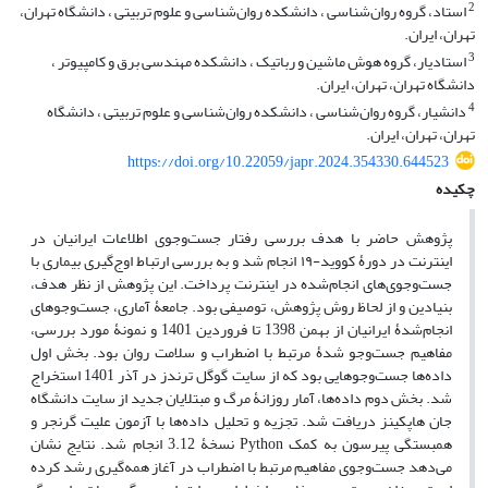
2
استاد، گروه روان‌شناسی ، دانشکده روان‌شناسی و علوم تربیتی ، دانشگاه تهران،
تهران، ایران.
3
استادیار، گروه هوش ماشین و رباتیک ، دانشکده مهندسی برق و کامپیوتر ،
دانشگاه تهران، تهران، ایران.
4
دانشیار، گروه روان‌شناسی ، دانشکده روان‌شناسی و علوم تربیتی ، دانشگاه
تهران، تهران، ایران.
https://doi.org/10.22059/japr.2024.354330.644523
چکیده
پژوهش حاضر با هدف بررسی رفتار جست‌وجوی اطلاعات ایرانیان در
اینترنت در دورۀ کووید-۱۹ انجام شد و به بررسی ارتباط اوج‌گیری بیماری با
جست‌وجوی‌های انجام‌شده در اینترنت پرداخت. این پژوهش از نظر هدف،
بنیادین و از لحاظ روش پژوهش، توصیفی بود. جامعۀ آماری، جست‌وجوهای
انجام‌شدۀ ایرانیان از بهمن 1398 تا فروردین 1401 و نمونۀ مورد بررسی،
مفاهیم جست‌وجو شدۀ مرتبط با اضطراب و سلامت روان بود. بخش اول
داده‌ها جست‌وجوهایی بود که از سایت گوگل ترندز در آذر 1401 استخراج
شد. بخش دوم داده‌ها، آمار روزانۀ مرگ و مبتلایان جدید از سایت دانشگاه
جان هاپکینز دریافت شد. تجزیه و تحلیل داده‌ها با آزمون علیت گرنجر و
همبستگی پیرسون به کمک Python نسخۀ 3.12 انجام شد. نتایج نشان
می‌دهد جست‌وجوی مفاهیم مرتبط با اضطراب در آغاز همه‌گیری رشد کرده