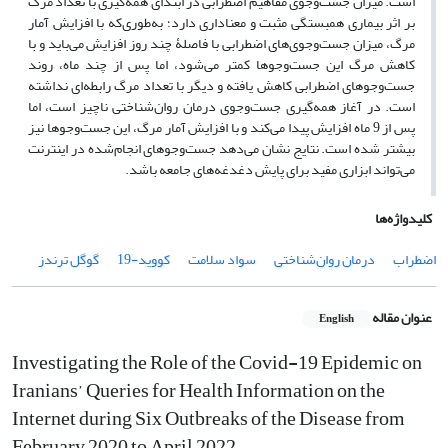
است. میزان جست‌وجوی مفاهیم اضطرابی در ابتدای همه‌گیری با تعداد مرگ
بر اثر بیماری همبستگی مثبت و معناداری دارد؛ به‌طوری‌که با افزایش آمار
مرگ، میزان جست‌وجوی‌های اضطرابی با فاصلۀ چند روز افزایش می‌باید و با
کاهش مرگ این جست‌وجوها کمتر می‌شود، اما پس از چند ماه، روند
جست‌وجوهای اضطرابی کاهش یافته و دیگر با تعداد مرگ رابطه‌ای نداشته
است. در آغاز همه‌گیری جست‌وجوی درمان روان‌شناختی ناچیز است، اما
پس از 9 ماه افزایش پیدا می‌کند و با افزایش آمار مرگ، این جست‌وجوها نیز
بیشتر شده است. نتایج نشان می‌دهد جست‌وجوهای انجام‌شده در اینترنت
می‌تواند ابزاری مفید برای پایش دغدغه‌های جامعه باشد.
کلیدواژه‌ها
اضطراب
درمان روان‌شناختی
سواد سلامت
کووید-19
گوگل ترندز
عنوان مقاله
English
Investigating the Role of the Covid-19 Epidemic on
Iranians’ Queries for Health Information on the
Internet during Six Outbreaks of the Disease from
February 2020 to April 2022