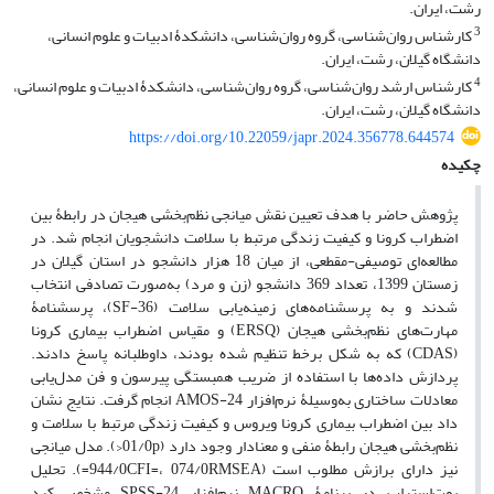
رشت، ایران.
3
کارشناس روان‌شناسی، گروه روان‌شناسی، دانشکدۀ ادبیات و علوم انسانی،
دانشگاه گیلان، رشت، ایران.
4
کارشناس ارشد روان‌شناسی، گروه روان‌شناسی، دانشکدۀ ادبیات و علوم انسانی،
دانشگاه گیلان، رشت، ایران.
https://doi.org/10.22059/japr.2024.356778.644574
چکیده
پژوهش حاضر با هدف تعیین نقش میانجی نظم‌بخشی هیجان در رابطۀ بین
اضطراب کرونا و کیفیت زندگی مرتبط با سلامت دانشجویان انجام شد. در
مطالعه‌ای توصیفی-مقطعی، از میان 18 هزار دانشجو در استان گیلان در
زمستان 1399، تعداد 369 دانشجو (زن و مرد) به‌صورت تصادفی انتخاب
شدند و به پرسشنامه‌های زمینه‌یابی سلامت (SF-36)، پرسشنامۀ
مهارت‌های نظم‌بخشی هیجان (ERSQ) و مقیاس اضطراب بیماری کرونا
(CDAS) که به شکل برخط تنظیم شده بودند، داوطلبانه پاسخ دادند.
پردازش داده‌ها با استفاده از ضریب همبستگی پیرسون و فن مدل‌یابی
معادلات ساختاری به‌وسیلۀ نرم‌افزار AMOS-24 انجام گرفت. نتایج نشان
داد بین اضطراب بیماری کرونا ویروس و کیفیت زندگی مرتبط با سلامت و
نظم‌بخشی هیجان رابطۀ منفی و معنادار وجود دارد (01/0p<). مدل میانجی
نیز دارای برازش مطلوب است (944/0CFI=، 074/0RMSEA=). تحلیل
بوت‌استراپ در برنامۀ MACRO نرم‌افزار SPSS-24 مشخص کرد