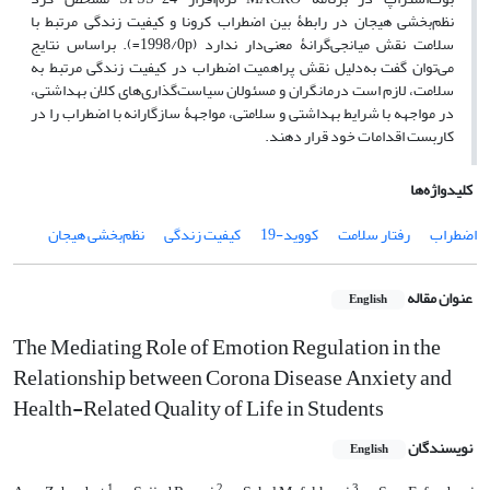
نظم‌بخشی هیجان در رابطۀ بین اضطراب کرونا و کیفیت زندگی مرتبط با
سلامت نقش میانجی‌گرانۀ معنی‌دار ندارد (1998/0p=). براساس نتایج
می‌توان گفت به‌دلیل نقش پراهمیت اضطراب در کیفیت زندگی مرتبط به
سلامت، لازم است درمانگران و مسئولان سیاست‌گذاری‌های کلان بهداشتی،
در مواجهه با شرایط بهداشتی و سلامتی، مواجهۀ سازگارانه با اضطراب را در
کاربست اقدامات خود قرار دهند.
کلیدواژه‌ها
اضطراب
رفتار سلامت
کووید-19
کیفیت زندگی
نظم‌بخشی هیجان
عنوان مقاله
English
The Mediating Role of Emotion Regulation in the
Relationship between Corona Disease Anxiety and
Health-Related Quality of Life in Students
نویسندگان
English
1
2
3