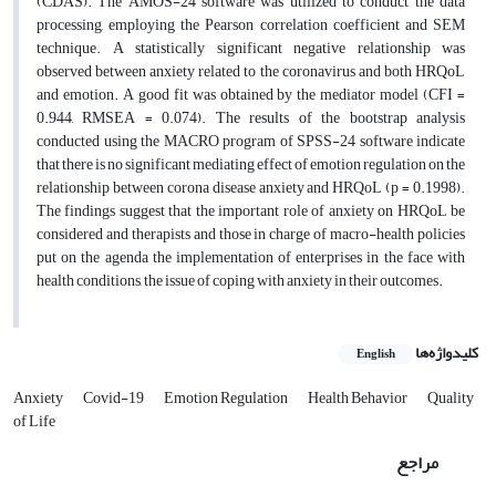
(CDAS). The AMOS-24 software was utilized to conduct the data
processing, employing the Pearson correlation coefficient and SEM
technique. A statistically significant negative relationship was
observed between anxiety related to the coronavirus and both HRQoL
and emotion. A good fit was obtained by the mediator model (CFI =
0.944, RMSEA = 0.074). The results of the bootstrap analysis
conducted using the MACRO program of SPSS-24 software indicate
that there is no significant mediating effect of emotion regulation on the
relationship between corona disease anxiety and HRQoL (p = 0.1998).
The findings suggest that the important role of anxiety on HRQoL be
considered and therapists and those in charge of macro-health policies
put on the agenda the implementation of enterprises in the face with
health conditions, the issue of coping with anxiety in their outcomes.
کلیدواژه‌ها
English
Anxiety
Covid-19
Emotion Regulation
Health Behavior
Quality
of Life
مراجع