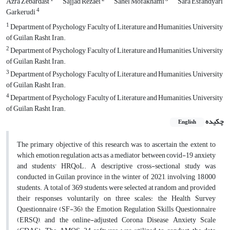
Azra Zebardast
Sajjad Rezaei
Sahel Mofakhami
Sara Esfandyari
4
Garkerudi
1
Department of Psychology, Faculty of Literature and Humanities, University
of Guilan, Rasht, Iran.
2
Department of Psychology, Faculty of Literature and Humanities, University
of Guilan, Rasht, Iran.
3
Department of Psychology, Faculty of Literature and Humanities, University
of Guilan, Rasht, Iran.
4
Department of Psychology, Faculty of Literature and Humanities, University
of Guilan, Rasht, Iran.
چکیده
English
The primary objective of this research was to ascertain the extent to
which emotion regulation acts as a mediator between covid-19 anxiety
and students' HRQoL. A descriptive cross-sectional study was
conducted in Guilan province in the winter of 2021, involving 18,000
students. A total of 369 students wer​e selected at random and provided
their responses voluntarily on three scales: the Health Survey
Questionnaire (SF-36), the Emotion Regulation Skills Questionnaire
(ERSQ), and the online-adjusted Corona Disease Anxiety Scale