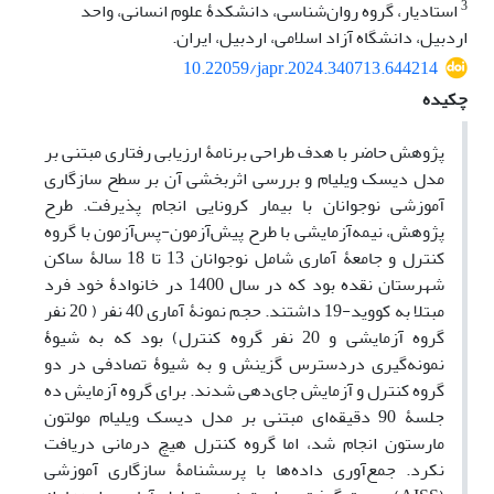
3
استادیار، گروه روان‌شناسی، دانشکدۀ علوم انسانی، واحد
اردبیل، دانشگاه آزاد اسلامی، اردبیل، ایران.
10.22059/japr.2024.340713.644214
چکیده
پژوهش حاضر با هدف طراحی برنامۀ ارزیابی رفتاری مبتنی بر
مدل دیسک ویلیام و بررسی اثربخشی آن بر سطح سازگاری
آموزشی نوجوانان با بیمار کرونایی انجام پذیرفت. طرح
پژوهش، نیمه‌آزمایشی با طرح پیش‌آزمون-پس‌آزمون با گروه
کنترل و جامعۀ آماری شامل نوجوانان 13 تا 18 سالۀ ساکن
شهرستان نقده بود که در سال 1400 در خانوادۀ خود فرد
مبتلا به کووید-19 داشتند. حجم نمونۀ آماری 40 نفر ( 20 نفر
گروه آزمایشی و 20 نفر گروه کنترل) بود که به شیوۀ
نمونه‌گیری دردسترس گزینش و به شیوۀ تصادفی در دو
گروه کنترل و آزمایش جای‌دهی شدند. برای گروه آزمایش ده
جلسۀ 90 دقیقه‌ای مبتنی بر مدل دیسک ویلیام مولتون
مارستون انجام شد، اما گروه کنترل هیچ درمانی دریافت
نکرد. جمع‌آوری داده‌ها با پرسشنامۀ سازگاری آموزشی