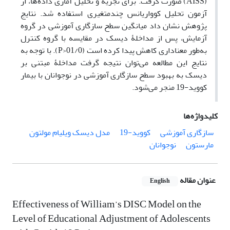
(AISS) صورت گرفت. برای تجزیه و تحلیل آماری داده‌ها، از
آزمون تحلیل کوواریانس چندمتغیری استفاده شد. نتایج
پژوهش نشان داد میانگین سطح سازگاری آموزشی در گروه
آزمایش، پس از مداخلۀ دیسک در مقایسه با گروه کنترل
به‌طور معناداری کاهش پیدا کرده است (01/0<P). با توجه به
نتایج این مطالعه می‌توان نتیجه گرفت مداخلۀ مبتنی بر
دیسک به بهبود سطح سازگاری آموزشی در نوجوانان با بیمار
کووید-19 منجر می‌شود.
کلیدواژه‌ها
سازگاری آموزشی
کووید-19
مدل دیسک ویلیام مولتون
مارستون
نوجوانان
عنوان مقاله
English
Effectiveness of William’s DISC Model on the
Level of Educational Adjustment of Adolescents