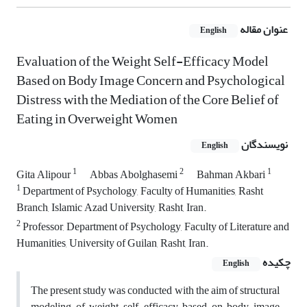
عنوان مقاله
English
Evaluation of the Weight Self-Efficacy Model
Based on Body Image Concern and Psychological
Distress with the Mediation of the Core Belief of
Eating in Overweight Women
نویسندگان
English
1
2
1
Gita Alipour
Abbas Abolghasemi
Bahman Akbari
1
Department of Psychology, Faculty of Humanities, Rasht
Branch, Islamic Azad University, Rasht, Iran.
2
Professor, Department of Psychology, Faculty of Literature and
Humanities, University of Guilan, Rasht, Iran.
چکیده
English
The present study was conducted with the aim of structural
modeling of weight self-efficacy based on body image