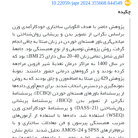
10.22059/japr.2024.355668.644549
چکیده
پژوهش حاضر با هدف الگویابی ساختاری خودکارآمدی وزن
براساس نگرانی از تصویر بدن و پریشانی روان‌شناختی با
میانجی‌گری باور هسته‌ای خوردن در زنان مبتلا به چاقی انجام
گرفت. روش پژوهش توصیفی و از نوع همبستگی بود. جامعۀ
آماری شامل تمامی زنان 40-20 سال دارای 25 BMI≥ بود که
در سال 1400 به مراکز درمان تغذیۀ شهر قزوین مراجعه
کرده بودند و در گروه‌های درمانی حضور داشتند. نمونۀ
پژوهش 429 زن مبتلا به اضافه‌وزن و چاق بودند که به روش
نمونه‌گیری دردسترس انتخاب شدند. برای جمع‌آوری داده‌ها
از پرسشنامۀ باورهای هسته‌ای خوردن (ECBQ)، پرسشنامۀ
نگرانی از تصویر بدن (BICQ)، پرسشنامۀ پریشانی
روان‌شناختی (DASS-21) و پرسشنامۀ خودکارآمدی وزن
(WSEQ) استفاده شد. داده‌ها با استفاده از آزمون‌های
ضریب همبستگی پیرسون و فن معادلات ساختاری و با
نرم‌افزارهای SPSS و AMOS-24 تحلیل شدند. نتایج نشان
داد مدل فرضی اولیه به‌خوبی با داده‌های مشاهده‌شده