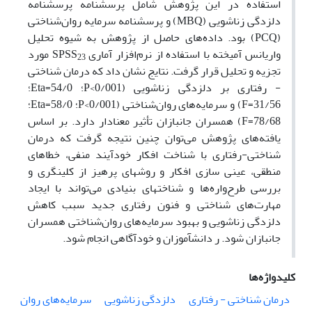
استفاده در این پژوهش شامل پرسشنامه پرسشنامه
دلزدگی زناشویی (MBQ) و پرسشنامه سرمایه روان‌شناختی
(PCQ) بود. داده‌های حاصل از پژوهش به شیوه تحلیل
واریانس آمیخته با استفاده از نرم‌افزار آماری SPSS
مورد
23
تجزیه و تحلیل قرار گرفت. نتایج نشان داد که درمان شناختی
- رفتاری بر دلزدگی زناشویی (0/001>P؛ 54/0=Eta؛
31/56=F) و سرمایه‌های روان‌شناختی (0/001>P؛ 58/0=Eta؛
78/68=F) همسران جانبازان تأثیر معنادار دارد. بر اساس
یافته‌های پژوهش می‌توان چنین نتیجه گرفت که درمان
شناختی-رفتاری با شناخت افکار خودآیند منفی، خطاهای
منطقی، عینی سازی افکار و روش­های پرهیز از کلی­نگری و
بررسی طرح‌واره‌ها و شناخت­های بنیادی می‌تواند با ایجاد
مهارت‌های شناختی و فنون رفتاری جدید سبب کاهش
دلزدگی زناشویی و بهبود سرمایه‌های روان‌شناختی همسران
جانبازان شود. ر دانش­آموزان و خود­آگاهی انجام شود.
کلیدواژه‌ها
درمان شناختی - رفتاری
دلزدگی زناشویی
سرمایه‌های روان