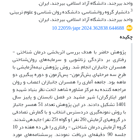
واحد بیرجند، دانشگاه آزاد اسلامی، بیرجند، ایران.
3
دانشیار گروه روانشناسی، دانشکده روان شناسی و علوم تربیتی،
واحد بیرجند، دانشگاه آزاد اسلامی، بیرجند، ایران.
10.22059/japr.2024.362838.644688
چکیده
پژوهش حاضر با هدف بررسی اثربخشی درمان شناختی -
رفتاری بر دلزدگی زناشویی و سرمایه‌های روان‌شناختی
همسران جانبازان انجام شد. روش پژوهش نیمه‌آزمایشی با
طرح سه مرحله­ای یش‌آزمون- پس‌آزمون و دوره پیگیری دو
ماهه بود. جامعه آماری را همسران جانبازان اعصاب و روان
مراجعه کننده به مرکز مشاوره شاهد (تحت نظر بنیاد شهید و
امور ایثارگران) شهر مشهد در فصل تابستان و پاییز سال
1401 تشکیل دادند. در این پژوهش تعداد 51 همسر جانباز
با روش نمونه‌گیری دردسترس انتخاب و با گمارش تصادفی
در گروه­های آزمایش (26 نفر) و گواه (25 نفر) جایدهی شدند.
گروه آزمایش درمان شناختی - رفتاری را طی ده هفته در 10
جلسه 90 دقیقه‌ای دریافت نمودند. پرسشنامه‌های مورد