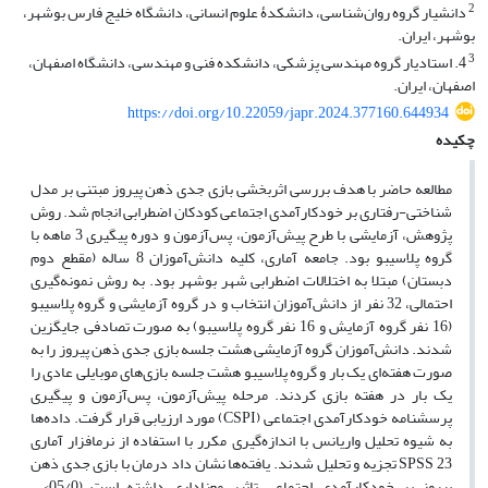
2
دانشیار گروه روان‌شناسی، دانشکدۀ علوم انسانی، دانشگاه خلیج فارس بوشهر،
بوشهر، ایران.
3
4. استادیار گروه مهندسی پزشکی، دانشکده فنی و مهندسی، دانشگاه اصفهان،
اصفهان، ایران.
https://doi.org/10.22059/japr.2024.377160.644934
چکیده
مطالعه حاضر با هدف بررسی اثربخشی بازی جدی ذهن پیروز مبتنی بر مدل
شناختی-رفتاری بر خودکارآمدی اجتماعی کودکان اضطرابی انجام شد. روش
پژوهش، آزمایشی با طرح پیش‌آزمون، پس‌آزمون و دوره پیگیری 3 ماهه با
گروه پلاسیبو بود. جامعه آماری، کلیه دانش‌آموزان 8 ساله (مقطع دوم
دبستان) مبتلا به اختلالات اضطرابی شهر بوشهر بود. به روش نمونه‌گیری
احتمالی، 32 نفر از دانش‌آموزان انتخاب و در گروه آزمایشی و گروه پلاسیبو
(16 نفر گروه آزمایش و 16 نفر گروه پلاسیبو) به صورت تصادفی جایگزین
شدند. دانش‌آموزان گروه آزمایشی هشت جلسه بازی جدی ذهن پیروز را به
صورت هفته‌ای یک بار و گروه پلاسیبو هشت جلسه بازی‌های موبایلی عادی را
یک بار در هفته بازی کردند. مرحله پیش‌آزمون، پس‌آزمون و پیگیری
پرسشنامه خودکارآمدی اجتماعی (CSPI) مورد ارزیابی قرار گرفت. داده‌ها
به شیوه تحلیل واریانس با اندازه‌گیری مکرر با استفاده از نرمافزار آماری
SPSS 23 تجزیه و تحلیل شدند. یافته‌ها نشان داد درمان با بازی جدی ذهن
پیروز بر خودکارآمدی اجتماعی تاثیر معناداری داشته است (05/0> .