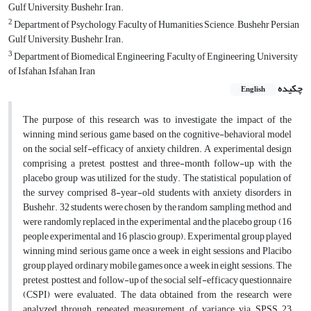
Gulf University, Bushehr, Iran.
2
Department of Psychology, Faculty of Humanities Science , Bushehr Persian
Gulf University, Bushehr, Iran.
3
Department of Biomedical Engineering, Faculty of Engineering, University
of Isfahan, Isfahan, Iran
چکیده
English
The purpose of this research was to investigate the impact of the
winning mind serious game based on the cognitive-behavioral model
on the social self-efficacy of anxiety children. A experimental design
comprising a pretest, posttest and three-month follow-up with the
placebo group was utilized for the study. The statistical population of
the survey comprised 8-year-old students with anxiety disorders in
Bushehr. 32 students were chosen by the random sampling method and
were randomly replaced in the experimental and the placebo group (16
people experimental and 16 plascio group). Experimental group played
winning mind serious game once a week in eight sessions and Placibo
group played ordinary mobile games once a week in eight sessions. The
pretest, posttest, and follow-up of the social self-efficacy questionnaire
(CSPI) were evaluated. The data obtained from the research were
analyzed through repeated measurement of variance via SPSS 23