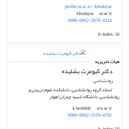
profile.ut.ac.ir/~khodayar
ut.ac.ir
khodayar
0000-0002-2878-4324
h-index:
16
هیات تحریریه
دکتر کیومرث بشلیده
روانشناسی
استاد گروه روانشناسی، دانشکده علوم تربیتی و
روانشناسی، دانشگاه شهید چمران اهواز
scu.ac.ir
k.beshlide
0000-0002-5519-4792
h-index:
10