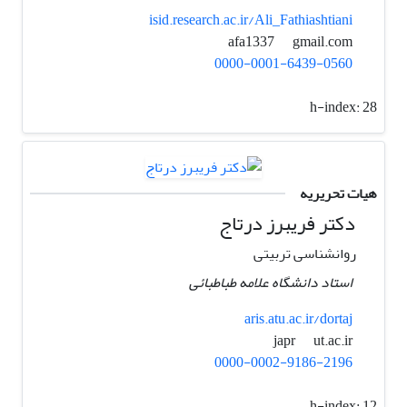
isid.research.ac.ir/Ali_Fathiashtiani
gmail.com
afa1337
0000-0001-6439-0560
h-index:
28
هیات تحریریه
دکتر فریبرز درتاج
روانشناسی تربیتی
استاد دانشگاه علامه طباطبائی
aris.atu.ac.ir/dortaj
ut.ac.ir
japr
0000-0002-9186-2196
h-index:
12