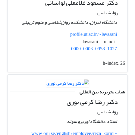
دکتر مسعود غلامعلی لواسانی
روانشناسی
دانشگاه تهران، دانشکده روان‌شناسی و علوم تربیتی
profile.ut.ac.ir/~lavasani
ut.ac.ir
lavasani
0000-0003-0958-1027
h-index:
26
هیات تحریریه بین المللی
دکتر رضا کرمی نوری
روانشناسی
استاد دانشگاه اوربرو سوئد
www.oru.se/english/employee/reza_kormi-