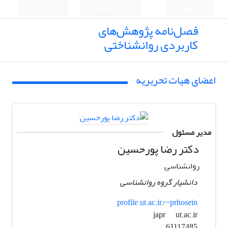
English
ورود به سامانه
ثبت نام
فصل‌نامه پژوهش‌های
کاربردی روانشناختی
اعضای هیات تحریریه
مدیر مسئول
دکتر رضا پورحسین
روانشناسی
دانشیار گروه روانشناسی
profile.ut.ac.ir/~prhosein
ut.ac.ir
japr
61117485