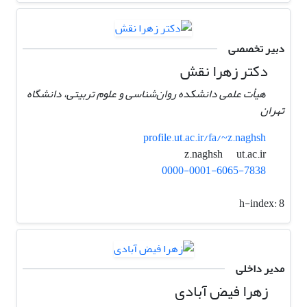
دبیر تخصصی
دکتر زهرا نقش
هیأت علمی دانشکده روان‌شناسی و علوم تربیتی، دانشگاه
تهران
profile.ut.ac.ir/fa/~z.naghsh
ut.ac.ir
z.naghsh
0000-0001-6065-7838
h-index:
8
مدیر داخلی
زهرا فیض آبادی