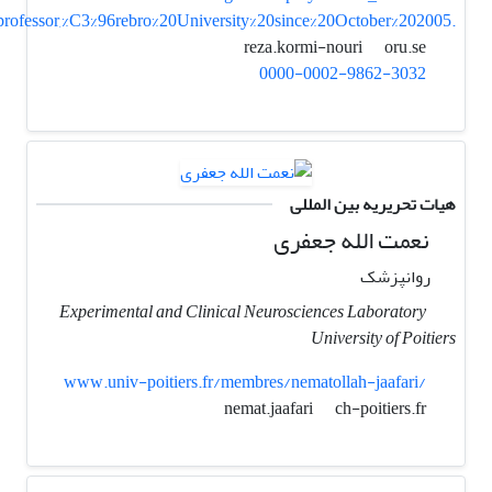
rofessor,%C3%96rebro%20University%20since%20October%202005.
oru.se
reza.kormi-nouri
0000-0002-9862-3032
هیات تحریریه بین المللی
نعمت الله جعفری
روانپزشک
Experimental and Clinical Neurosciences Laboratory
University of Poitiers
www.univ-poitiers.fr/membres/nematollah-jaafari/
ch-poitiers.fr
nemat.jaafari