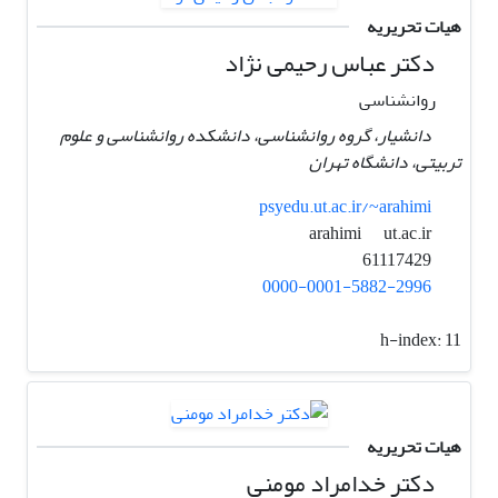
هیات تحریریه
دکتر عباس رحیمی نژاد
روانشناسی
دانشیار، گروه روانشناسی، دانشکده روانشناسی و علوم
تربیتی، دانشگاه تهران
psyedu.ut.ac.ir/~arahimi
ut.ac.ir
arahimi
61117429
0000-0001-5882-2996
h-index:
11
هیات تحریریه
دکتر خدامراد مومنی