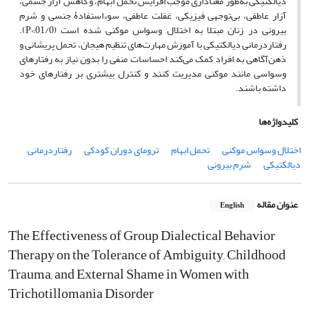
دیالکتیکی به‌طور معناداری موجب افزایش تحمل ابهام، و کاهش آزار جسمی،
آزار عاطفی، بی‌توجهی فیزیکی، غفلت عاطفی، سوءاستفادۀ جنسی و شرم
بیرونی در زنان مبتلا به اختلال وسواس موکنی شده است (01/0>P).
رفتاردرمانی دیالکتیکی با آموزش مهارت‌های تنظیم هیجان، تحمل پریشانی و
ذهن‌آگاهی به افراد کمک می‌کند احساسات منفی را بدون نیاز به رفتارهای
وسواسی مانند موکنی مدیریت کنند و کنترل بیشتری بر رفتارهای خود
داشته باشند.
کلیدواژه‌ها
اختلال وسواس موکنی
تحمل ابهام
ترومای دوران کودکی
رفتاردرمانی
دیالکتیکی
شرم بیرونی
عنوان مقاله
English
The Effectiveness of Group Dialectical Behavior
Therapy on the Tolerance of Ambiguity, Childhood
Trauma, and External Shame in Women with
Trichotillomania Disorder