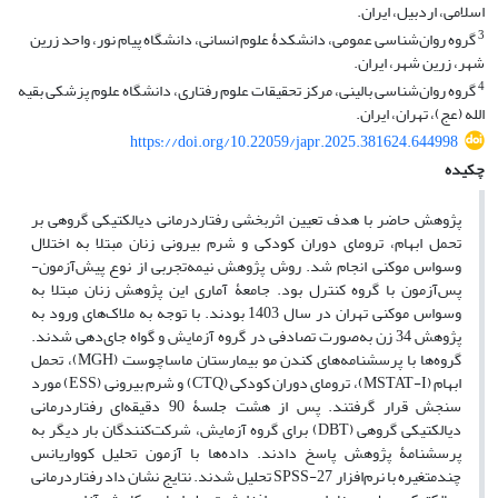
اسلامی، اردبیل، ایران.
3
گروه روان‌شناسی عمومی، دانشکدۀ علوم انسانی، دانشگاه پیام نور، واحد زرین
شهر، زرین شهر، ایران.
4
گروه روان‌شناسی بالینی، مرکز تحقیقات علوم رفتاری، دانشگاه علوم پزشکی بقیه
الله (عج)، تهران، ایران.
https://doi.org/10.22059/japr.2025.381624.644998
چکیده
پژوهش حاضر با هدف تعیین اثربخشی رفتاردرمانی دیالکتیکی گروهی بر
تحمل ابهام، ترومای دوران کودکی و شرم بیرونی زنان مبتلا به اختلال
وسواس موکنی انجام شد. روش پژوهش نیمه‌تجربی از نوع پیش‌آزمون-
پس‌آزمون با گروه کنترل بود. جامعۀ آماری این پژوهش زنان مبتلا به
وسواس موکنی تهران در سال 1403 بودند. با توجه به ملاک‌های ورود به
پژوهش 34 زن به‌صورت تصادفی در گروه آزمایش و گواه جای‌دهی شدند.
گروه‌ها با پرسشنامه‌های کندن مو بیمارستان ماساچوست (MGH)، تحمل
ابهام (MSTAT-I)، ترومای دوران کودکی (CTQ) و شرم بیرونی (ESS) مورد
سنجش قرار گرفتند. پس از هشت جلسۀ 90 دقیقه‌ای رفتاردرمانی
دیالکتیکی گروهی (DBT) برای گروه آزمایش، شرکت‌کنندگان بار دیگر به
پرسشنامۀ پژوهش پاسخ دادند. داده‌ها با آزمون تحلیل کوواریانس
چندمتغیره با نرم‌افزار SPSS-27 تحلیل شدند. نتایج نشان داد رفتاردرمانی