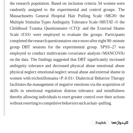
the research population. Based on inclusion criteria, 34 women were
randomly assigned to the experimental and control groups. The
Massachusetts General Hospital Hair Pulling Scale (MGH), the
Multiple Stimulus Types Ambiguity Tolerance Scale (MSTAT-I), the
Childhood Trauma Questionnaire (CTQ), and the External Shame
Scale (ESS) were employed to evaluate the groups. Participants
completed the research questionnaires once more after eight 90-minute
group DBT sessions for the experimental group. SPSS-27 was
employed to conduct multivariate covariance analysis (MANCOVA)
on the data. The findings suggested that DBT significantly increased
ambiguity tolerance and decreased physical abuse, emotional abuse,
physical neglect, emotional neglect, sexual abuse, and external shame in
women with trichotillomania (P<0.01). Dialectical Behavior Therapy
facilitates the management of negative emotions via the acquisition of
skills in emotional regulation, distress tolerance, and mindfulness,
thereby allowing individuals to exert greater control over their actions
without resorting to compulsive behaviors such as hair-pulling.
کلیدواژه‌ها
English