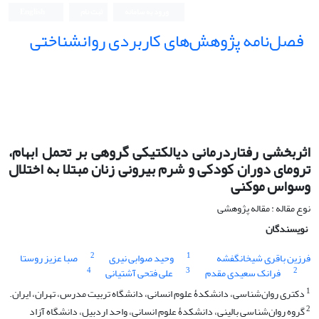
ورود به سامانه
ثبت نام
English
فصل‌نامه پژوهش‌های کاربردی روانشناختی
اثربخشی رفتاردرمانی دیالکتیکی گروهی بر تحمل ابهام،
ترومای دوران کودکی و شرم بیرونی زنان مبتلا به اختلال
وسواس موکنی
نوع مقاله : مقاله پژوهشی
نویسندگان
2
1
فرزین باقری شیخانگفشه
وحید صوابی نیری
صبا عزیز روستا
4
3
2
فرانک سعیدی مقدم
علی فتحی آشتیانی
1
دکتری روان‌شناسی، دانشکدۀ علوم انسانی، دانشگاه تربیت مدرس، تهران، ایران.
2
گروه روان‌شناسی بالینی، دانشکدۀ علوم انسانی، واحد اردبیل، دانشگاه آزاد