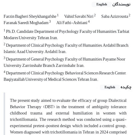
نویسندگان
English
1
2
2
Farzin Bagheri Sheykhangafshe
Vahid Savabi Niri
Saba Azizrousta
3
4
Faranak Saeedi Moghadam
Ali Fathi-Ashtiani
1
Ph.D. Candidate, Department of Psychology, Faculty of Humanities, Tarbiat
Modares University, Tehran, Iran.
2
Department of Clinical Psychology, Faculty of Humanities, Ardabil Branch,
Islamic Azad University, Ardabil, Iran.
3
Department of General Psychology, Faculty of Humanities, Payame Noor
University, Zarrinshahr Branch, Zarrinshahr, Iran.
4
Department of Clinical Psychology, Behavioral Sciences Research Center,
Baqiyatallah University of Medical Sciences, Tehran, Iran.
چکیده
English
The present study aimed to evaluate the efficacy of group Dialectical
Behavior Therapy (DBT) in the treatment of ambiguity tolerance,
childhood trauma, and external humiliation in women with
trichotillomania. The research method was conducted using a quasi-
experimental pretest-posttest design, which included a control group.
Women diagnosed with trichotillomania in Tehran in 2024 comprised