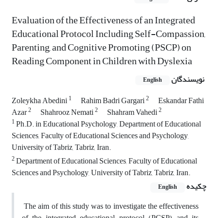
Evaluation of the Effectiveness of an Integrated
Educational Protocol Including Self-Compassion,
Parenting, and Cognitive Promoting (PSCP) on
Reading Component in Children with Dyslexia
نویسندگان
English
1
2
Zoleykha Abedini
Rahim Badri Gargari
Eskandar Fathi
2
2
2
Azar
Shahrooz Nemati
Shahram Vahedi
1
Ph.D. in Educational Psychology, Department of Educational
Sciences, Faculty of Educational Sciences and Psychology,
University of Tabriz, Tabriz, Iran.
2
Department of Educational Sciences, Faculty of Educational
Sciences and Psychology, University of Tabriz, Tabriz, Iran.
چکیده
English
The aim of this study was to investigate the effectiveness
of the integrated educational protocol (PCSP) and its