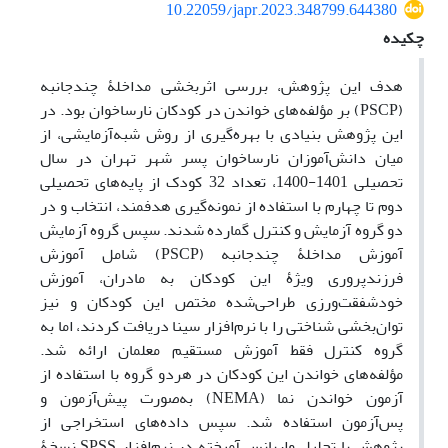
10.22059/japr.2023.348799.644380
چکیده
هدف این پژوهش، بررسی اثربخشی مداخلۀ چندجانبه
(PSCP) بر مؤلفه‌های خواندن در کودکان نارساخوان بود. در
این پژوهش بنیادی با بهره‌گیری از روش شبه‌آزمایشی، از
میان دانش‌آموزان نارساخوان پسر شهر تهران در سال
تحصیلی 1401-1400، تعداد 32 کودک از پایه‌های تحصیلی
دوم تا چهارم با استفاده از نمونه‌گیری هدفمند، انتخاب و در
دو گروه آزمایش و کنترل گمارده شدند. سپس گروه آزمایش
آموزش مداخلۀ چندجانبه (PSCP) شامل آموزش
فرزندپروری ویژۀ این کودکان به مادران، آموزش
خودشفقت‌ورزی طراحی‌شده مختص این کودکان و نیز
توان‌بخشی شناختی را با نرم‌افزار سینا دریافت کردند، اما به
گروه کنترل فقط آموزش مستقیم معلمان ارائه شد.
مؤلفه‌های خواندن این کودکان در هردو گروه با استفاده از
آزمون خواندن نما (NEMA) به‌صورت پیش‌آزمون و
پس‌آزمون استفاده شد. سپس داده‌های استخراجی از
پژوهش با تحلیل واریانس آمیخته در نرم‌افزار SPSS نسخۀ