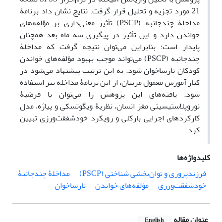
21 مورد تجزیه و تحلیل قرار گرفت. نتایج نشان داد برنامۀ
مداخلۀ چندجانبه (PSCP) تأثیر معنی‌داری بر مؤلفه‌های
خواندن دارد و این تأثیر در پیگیری سه ماه بعد همچنان
پایدار است؛ بنابراین می‌توان نتیجه گرفت که مداخلۀ
چندجانبه (PSCP) می‌تواند موجب بهبود مؤلفه‌های خواندن
کودکان نارساخوان شود. به این ترتیب پیشنهاد می‌شود در
کنار آموزش معمول مربیان، از این برنامۀ مداخله نیز استفاده
شود. یافته‌های این پژوهش را می‌توان با فرضیۀ
نوروپلاستیسیتی مغز انسان، نظریۀ ویگوتسکی و پیاژه، مدل
کارکردهای اجرایی بارکلی و رویکرد خودشفقت‌ورزی تبیین
کرد.
کلیدواژه‌ها
فرزندپروری و توان‌بخشی شناختی (PSCP)
مداخلۀ چندجانبۀ
خودشفقت‌ورزی
مؤلفه‌های خواندن
نارساخوان
عنوان مقاله
English