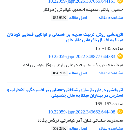
10.22059/japr.2025.337055.644161
حسین ایلانلو، صدیقه احمدی، کیانوش زهراکار
اصل مقاله
مشاهده مقاله
837.93 K
اثربخشی روش تربیت مخچه بر همدلی و توانایی فضایی کودکان
مبتلا به اختلال نافرمانی مقابله‌ای
صفحه
135-151
10.22059/japr.2022.348877.644383
مرضیه حیدری‌فتسمی، حیدرعلی زارعی، توکل موسی زاده
اصل مقاله
مشاهده مقاله
854.71 K
اثربخشی درمان بازسازی شناختی-معنایی بر افسردگی، اضطراب و
استرس در بیماران مبتلا به ملال جنسیتی
صفحه
153-165
10.22059/japr.2022.349662.644408
محمدرضا سلمانی کلان، آذر کیامرثی، نرگس یگانه
اصل مقاله
مشاهده مقاله
552.23 K