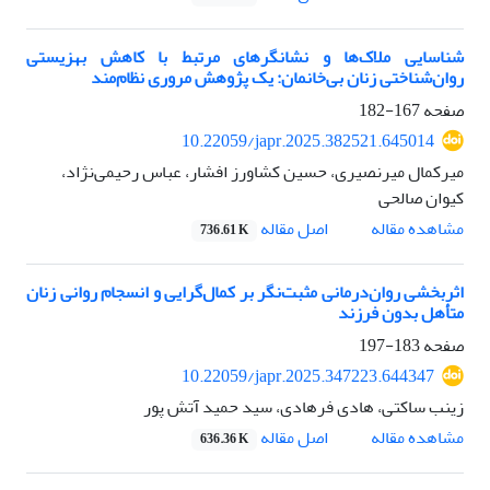
شناسایی ملاک‌ها و نشانگرهای مرتبط با کاهش بهزیستی
روان‌شناختی زنان بی‌خانمان: یک پژوهش مروری نظام‌مند
صفحه
167-182
10.22059/japr.2025.382521.645014
میرکمال میرنصیری، حسین کشاورز افشار، عباس رحیمی‌نژاد،
کیوان صالحی
اصل مقاله
مشاهده مقاله
736.61 K
اثربخشی روان‌درمانی مثبت‌نگر بر کمال‌گرایی و انسجام روانی زنان
متأهل بدون فرزند
صفحه
183-197
10.22059/japr.2025.347223.644347
زینب ساکتی، هادی فرهادی، سید حمید آتش پور
اصل مقاله
مشاهده مقاله
636.36 K