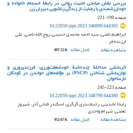
بررسی نقش میانجی امنیت روانی در رابطۀ انسجام خانواده و
خودارزشمندی با رضایت از زندگی زناشویی دبیران زن
صفحه
199-221
10.22059/japr.2023.348899.644385
ابراهیم نامنی، سید احمد محمدی حسینی، روح الله نامنی، علی
ارزنده فر
اصل مقاله
مشاهده مقاله
897.52 K
اثربخشی مداخلۀ چندجانبۀ خودشفقت‌ورزی، فرزندپروری و
توان‌بخشی شناختی (PSCP) بر مؤلفه‌های خواندن در کودکان
نارساخوان
صفحه
223-245
10.22059/japr.2023.348799.644380
زلیخا عابدینی، رحیم بدری گرگری، اسکندر فتحی آذر، شهروز
نعمتی، شهرام واحدی
اصل مقاله
مشاهده مقاله
952.67 K