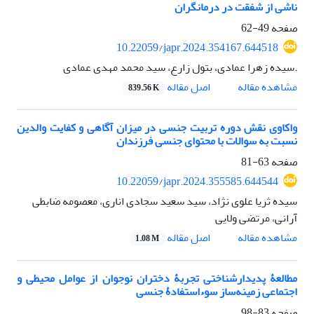
ناشی از شفقت در درمانگران
صفحه
49-62
10.22059/japr.2024.354167.644518
.سیده زهرا عمادی، بتول زارع، سید محمد مهدی عمادی
اصل مقاله
مشاهده مقاله
839.56 K
واکاوی نقش دوره تربیت جنسی در میزان آگاهی و کفایت والدین
نسبت به سوالات با محتوای جنسی فرزندان
صفحه
63-81
10.22059/japr.2024.355585.644544
سیده ثریا علوی نژاد، سید سعید سجادی اناری، معصومه ضابطی
آرانی، مرتضی ولایی
اصل مقاله
مشاهده مقاله
1.08 M
مطالعۀ پدیدارشناختی تجربۀ دختران نوجوان از عوامل محیطی و
اجتماعی زمینه‌ساز سوءاستفادۀ جنسی
صفحه
83-98