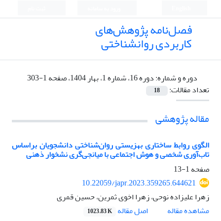
English
ورود به سامانه
ثبت نام
فصل‌نامه پژوهش‌های
کاربردی روانشناختی
دوره و شماره:
دوره 16، شماره 1، بهار 1404، صفحه 1-303
تعداد مقالات:
18
مقاله پژوهشی
الگوی روابط ساختاری بهزیستی روان‌شناختی دانشجویان براساس
تاب‌آوری شخصی و هوش اجتماعی با میانجی‌گری نشخوار ذهنی
صفحه
1-13
10.22059/japr.2023.359265.644621
زهرا علیزاده نوحی، زهرا اخوی ثمرین، حسین قمری
اصل مقاله
مشاهده مقاله
1023.83 K