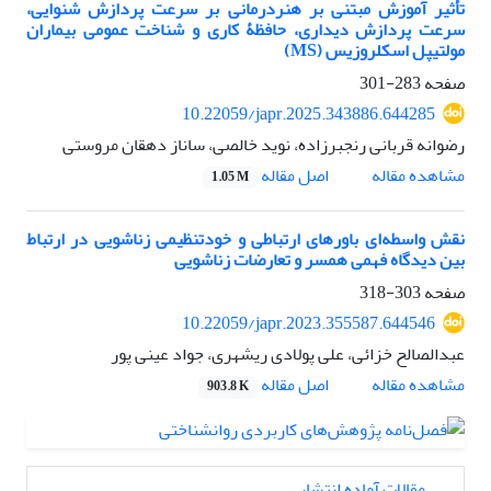
تأثیر آموزش مبتنی بر هنردرمانی بر سرعت پردازش شنوایی،
سرعت پردازش دیداری، حافظۀ کاری و شناخت عمومی بیماران
مولتیپل اسکلروزیس (MS)
صفحه
283-301
10.22059/japr.2025.343886.644285
رضوانه قربانی رنجبرزاده، نوید خالصی، ساناز دهقان مروستی
اصل مقاله
مشاهده مقاله
1.05 M
نقش واسطه‌ای باورهای ارتباطی و خودتنظیمی زناشویی در ارتباط
بین دیدگاه فهمی همسر و تعارضات زناشویی
صفحه
303-318
10.22059/japr.2023.355587.644546
عبدالصالح خزائی، علی پولادی ریشهری، جواد عینی پور
اصل مقاله
مشاهده مقاله
903.8 K
مقالات آماده انتشار