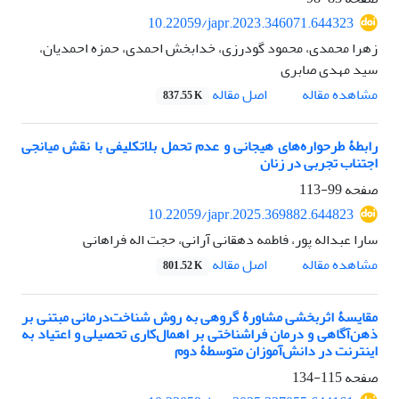
10.22059/japr.2023.346071.644323
زهرا محمدی، محمود گودرزی، خدابخش احمدی، حمزه احمدیان،
سید مهدی صابری
اصل مقاله
مشاهده مقاله
837.55 K
رابطۀ طرحواره‌های هیجانی و عدم تحمل بلاتکلیفی با نقش میانجی
اجتناب تجربی در زنان
صفحه
99-113
10.22059/japr.2025.369882.644823
سارا عبداله پور، فاطمه دهقانی آرانی، حجت اله فراهانی
اصل مقاله
مشاهده مقاله
801.52 K
مقایسۀ اثربخشی مشاورۀ گروهی به روش شناخت‌درمانی مبتنی بر
ذهن‌آگاهی و درمان فراشناختی بر اهمال‌کاری تحصیلی و اعتیاد به
اینترنت در دانش‌آموزان متوسطۀ دوم
صفحه
115-134