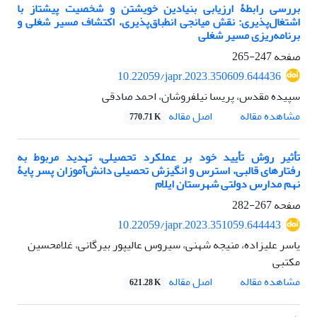
بررسی رابطۀ ارزیابی بنیادین خویشتن و شخصیت پیشتاز با
اشتغال‌پذیری: نقش میانجی انطباق‌پذیری، اکتشاف مسیر شغلی و
برنامه‌ریزی مسیر شغلی
صفحه
247-265
10.22059/japr.2023.350609.644436
سپیده مقدس، پریسا نیلفروشان، احمد صادقی
اصل مقاله
مشاهده مقاله
770.71 K
تأثیر روش تأیید خود بر عملکرد تحصیلی، تهدید مربوط به
رفتارهای قالبی، استرس و انگیزش تحصیلی دانش‌آموزان پسر پایۀ
نهم مدارس دولتی شهرستان ایلام
صفحه
267-282
10.22059/japr.2023.351059.644443
یاسر علیزاده، منیجه شهنی، سیروس عالیپور بیرگانی، غلامحسین
مکتبی
اصل مقاله
مشاهده مقاله
621.28 K