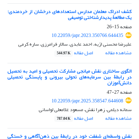
کشف ادراک معلمان مدارس استعدادهای درخشان از خردمندی:
یک مطالعۀ پدیدارشناختی توصیفی
صفحه
15-26
10.22059/japr.2023.350766.644435
علیرضا محسنی اژیه، احمد عابدی، سالار فرامرزی، ساره کرمی
اصل مقاله
مشاهده مقاله
544.97 K
الگوی ساختاری نقش میانجی مشارکت تحصیلی و امید به تحصیل
در رابطۀ بین سرمایه‌های تحولی بیرونی و پایستگی تحصیلی
دانش‌آموزان
صفحه
27-47
10.22059/japr.2025.358547.644608
سمانه دیلمی، زهرا نقش، مسعود غلامعلی لواسانی
اصل مقاله
مشاهده مقاله
787.04 K
نقش واسطه‌ای شفقت خود در رابطۀ بین ذهن‌آگاهی و خستگی