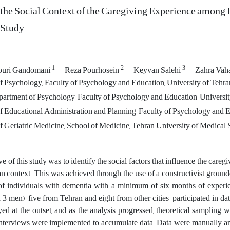
 the Social Context of the Caregiving Experience among
 Study
1
2
3
ouri Gandomani
Reza Pourhosein
Keyvan Salehi
Zahra Vah
 Psychology, Faculty of Psychology and Education, University of Tehran,
partment of Psychology, Faculty of Psychology and Education, University
 Educational Administration and Planning, Faculty of Psychology and Edu
 Geriatric Medicine, School of Medicine, Tehran University of Medical 
e of this study was to identify the social factors that influence the care
ian context. This was achieved through the use of a constructivist groun
of individuals with dementia with a minimum of six months of experie
 men), five from Tehran and eight from other cities, participated in dat
d at the outset, and as the analysis progressed, theoretical sampling
interviews were implemented to accumulate data. Data were manually a