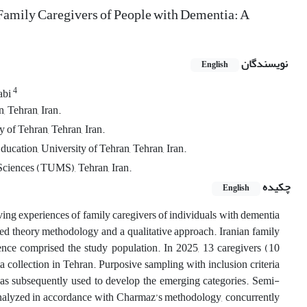
 Family Caregivers of People with Dementia: A
نویسندگان
English
4
abi
 Tehran, Iran.
 of Tehran, Tehran, Iran.
cation, University of Tehran, Tehran, Iran.
Sciences (TUMS), Tehran, Iran.
چکیده
English
giving experiences of family caregivers of individuals with dementia
ded theory methodology and a qualitative approach. Iranian family
nce comprised the study population. In 2025, 13 caregivers (10
a collection in Tehran. Purposive sampling with inclusion criteria
 was subsequently used to develop the emerging categories. Semi-
nalyzed in accordance with Charmaz’s methodology, concurrently