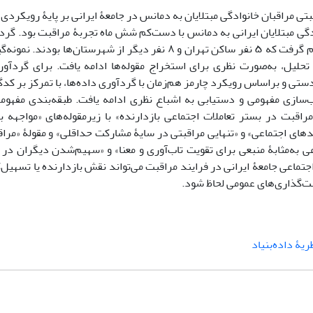
 مراقبان خانوادگی مبتلایان به دمانس در جامعۀ ایرانی بر پایۀ رویکردی
وادگی مبتلایان ایرانی به دمانس با دست‌کم شش ماه تجربۀ مراقبت بود. گرد
در سال 1404 در تهران و با مشارکت 13 مراقب (۱۰ زن و 3 مرد) انجام گرفت که ۵ نفر ساکن تهران و ۸ نفر دیگر از ش
لیل، به‌صورت نظری برای استخراج مقوله‌ها ادامه یافت. برای گردآوری
تی و براساس رویکرد چارمز هم‌زمان با گردآوری داده‌ها، با تمرکز بر کدگ
تب‌سازی مفهومی و دستیابی به اشباع نظری ادامه یافت. طبقه‌بندی مفهومی
مراقبت در بستر تعاملات اجتماعی بازدارنده» با زیرمقوله‌های «مواجهه ب
دهای اجتماعی» و «تنهایی مراقبتی در سایۀ مشارکت حداقلی» و مقولۀ «مرا
ی به‌مثابۀ منبعی برای تقویت تاب‌آوری و معنا» و «سهیم‌شدن دیگران در ب
تماعی جامعۀ ایرانی در فرایند مراقبت می‌تواند نقش بازدارنده یا تسهیل‌
ت‌گذاری‌های عمومی لحاظ شود.
ریۀ داده‌بنیاد