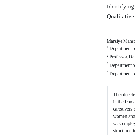
Identifying
Qualitative
Marziye Mans
1
Department of
2
Professor, De
3
Department of
4
Department of
The objectiv
in the Iran
caregivers 
women and 3
was employe
structured 