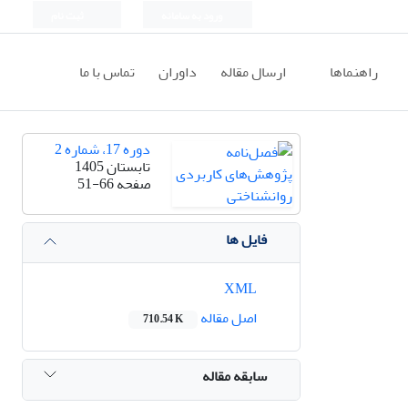
ورود به سامانه
ثبت نام
راهنماها
ارسال مقاله
داوران
تماس با ما
دوره 17، شماره 2
تابستان 1405
صفحه
51-66
فایل ها
XML
اصل مقاله
710.54 K
سابقه مقاله