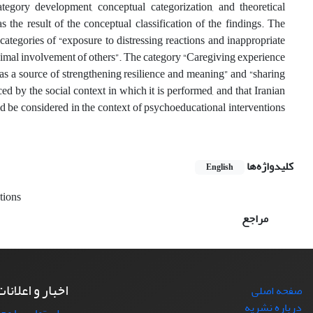
ategory development, conceptual categorization, and theoretical
the result of the conceptual classification of the findings. The
categories of “exposure to distressing reactions and inappropriate
 minimal involvement of others”. The category “Caregiving experience
s as a source of strengthening resilience and meaning” and “sharing
ced by the social context in which it is performed, and that Iranian
hould be considered in the context of psychoeducational interventions
کلیدواژه‌ها
English
tions
مراجع
اخبار و اعلانا
صفحه اصلی
درباره نشریه
برای تماس با مجل