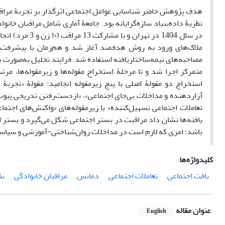
هدف پژوهش حاضر شناسایی عوامل اجتماعی اثرگذار بر تجربۀ مراقبتی
نظریۀ داده‌بنیاد سازه‌گرایانه بود. جامعۀ آماری شامل مراقبان خان
ملاک‌های ورود به روش هدفمند آغاز شد و هم‌زمان با پیشرفت تح
مصاحبه‌های نیمه‌ساختاریافته استفاده شد. فرایند تحلیل به‌صورت دس
متمرکز اجرا شد و تا مرحلۀ استخراج مقوله‌ها و زیرمقوله‌ها، مر
استخراج دو مقولۀ اصلی با پنج زیرمقوله انجامید: مقولۀ «تجربۀ 
آزاردهنده و مداخلات بی‌جای اجتماعی»، «ازدست‌رفتن تدریجی پیون
تعاملات اجتماعی تسهیل‌کننده» با زیرمقوله‌های «واکنش‌های اجتماع
یافته‌ها نشان داد مراقبت در بستر اجتماعی شکل می‌گیرد و بستر اج
باشد؛ امری که لازم است در مداخلات روان‌شناختی-آموزشی و سیاس
کلیدواژه‌ها
بافت اجتماعی
تعاملات اجتماعی
دمانس
مراقبان خانوادگی
نظ
عنوان مقاله
English