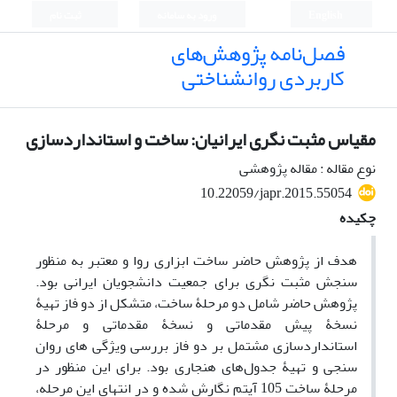
English
ورود به سامانه
ثبت نام
فصل‌نامه پژوهش‌های
کاربردی روانشناختی
مقیاس مثبت نگری ایرانیان: ساخت و استانداردسازی
نوع مقاله : مقاله پژوهشی
10.22059/japr.2015.55054
چکیده
هدف از پژوهش حاضر ساخت ابزاری روا و معتبر به‌ منظور
سنجش مثبت ­نگری برای جمعیت دانشجویان ایرانی بود.
پژوهش حاضر شامل دو مرحلۀ ساخت، متشکل از دو فاز تهیۀ
نسخۀ پیش ‌مقدماتی و نسخۀ مقدماتی و مرحلۀ
استانداردسازی مشتمل بر دو فاز بررسی ویژگی ‌های روان‌
سنجی و تهیۀ جدول‌های هنجاری بود. برای این منظور در
مرحلۀ ساخت 105 آیتم نگارش شده و در انتهای این مرحله،