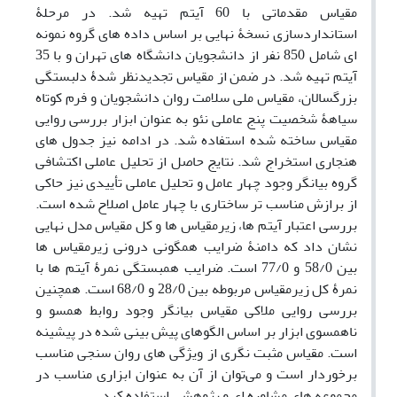
مقیاس مقدماتی با 60 آیتم تهیه شد. در مرحلۀ
استانداردسازی نسخۀ نهایی بر اساس داده‌ های گروه نمونه
‌ای شامل 850 نفر از دانشجویان دانشگاه ‌های تهران و با 35
آیتم تهیه شد. در ضمن از مقیاس تجدیدنظر شدۀ دلبستگی
بزرگسالان، مقیاس ملی سلامت روان دانشجویان و فرم کوتاه
سیاهۀ شخصیت پنج ‌عاملی نئو به ‌عنوان ابزار بررسی روایی
مقیاس ساخته ‌شده استفاده شد. در ادامه نیز جدول ‌های
هنجاری استخراج شد. نتایج حاصل از تحلیل عاملی اکتشافی
گروه بیانگر وجود چهار عامل و تحلیل عاملی تأییدی نیز حاکی
از برازش مناسب ‌تر ساختاری با چهار عامل اصلاح‌ شده است.
بررسی اعتبار آیتم ‌ها، زیرمقیاس‌ ها و کل مقیاس مدل نهایی
نشان داد که دامنۀ ضرایب همگونی درونی زیرمقیاس ‌ها
بین 58/0 و 77/0 است. ضرایب همبستگی نمرۀ آیتم ‌ها با
نمرۀ کل زیرمقیاس مربوطه بین 28/0 و 68/0 است. همچنین
بررسی روایی ملاکی مقیاس بیانگر وجود روابط همسو و
ناهمسوی ابزار بر اساس الگوهای پیش ‌بینی ‌شده در پیشینه
است. مقیاس مثبت ‌نگری از ویژگی ‌های روان‌ سنجی مناسب
برخوردار است و می‌توان از آن به‌ عنوان ابزاری مناسب در
مجموعه ‌های مشاوره ‌ای و پژوهشی استفاده کرد.