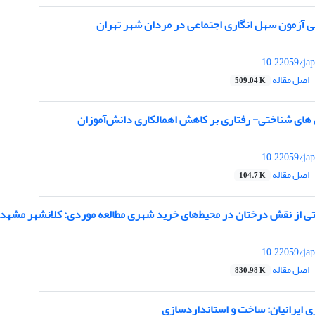
بی آزمون سهل انگاری اجتماعی در مردان شهر تهران
10.22059/jap
اصل مقاله
509.04 K
های شناختی- رفتاری بر کاهش اهمالکاری دانش‌آموزان
10.22059/jap
اصل مقاله
104.7 K
تی از نقش درختان در محیط‌های خرید شهری مطالعه موردی: کلانشهر مشهد
10.22059/jap
اصل مقاله
830.98 K
 ایرانیان: ساخت و استانداردسازی