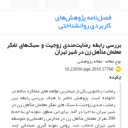
English
ورود به سامانه
ثبت نام
فصل‌نامه پژوهش‌های
کاربردی روانشناختی
بررسی رابطه رضایت‌مندی زوجیت و سبک‌های تفکر
معلمان متأهل‌ زن در شهر تهران
نوع مقاله : مقاله پژوهشی
10.22059/japr.2016.57760
چکیده
رضایت زناشویی یکی از مهم­ترین مؤلفه ­های عملکرد سالم در
خانواده است. پژوهش حاضر با هدف بررسی رابطه بین
رضایت­ مندی زوجیت با سبک­ های تفکر معلمان متأهل زن در
شهر تهران به اجرا در آمد. برای این منظور، نمونه ­ای به حجم
200 نفر از معلمان متأهل زن در مدارس راهنمایی و متوسطه
شهر تهران انتخاب شد. روش نمونه­ گیری تصادفی چند