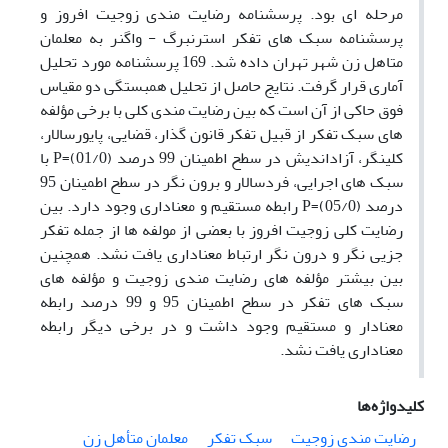
مرحله ­ای بود. پرسشنامه رضایت ­مندی زوجیت افروز و
پرسشنامه سبک ­های تفکر استرنبرگ - واگنر به معلمان
متاهل زن شهر تهران داده شد. 169 پرسشنامه مورد تحلیل
آماری قرار گرفت. نتایج حاصل از تحلیل همبستگی دو مقیاس
فوق حاکی از آن است که بین رضایت­ مندی کلی با برخی مؤلفه
­های سبک تفکر از قبیل تفکر قانون­ گذار، قضایی، پایورسالار،
کلی­نگر، آزاداندیش در سطح اطمینان 99 درصد (01/0)=P با
سبک ­های اجرایی، فردسالار و برون ­نگر در سطح اطمینان 95
درصد (05/0)=P رابطه مستقیم و معناداری وجود دارد. بین
رضایت کلی زوجیت افروز با بعضی از مولفه­ ها از جمله تفکر
جزیی­ نگر و درون­ نگر ارتباط معناداری یافت نشد. همچنین
بین بیشتر مؤلفه ­های رضایت­ مندی زوجیت و مؤلفه­ های
سبک ­های تفکر در سطح اطمینان 95 و 99 درصد رابطه
معنادار و مستقیم وجود داشت و در برخی دیگر رابطه
معناداری یافت نشد.
کلیدواژه‌ها
رضایت مندی زوجیت
سبک تفکر
معلمان متأهل زن