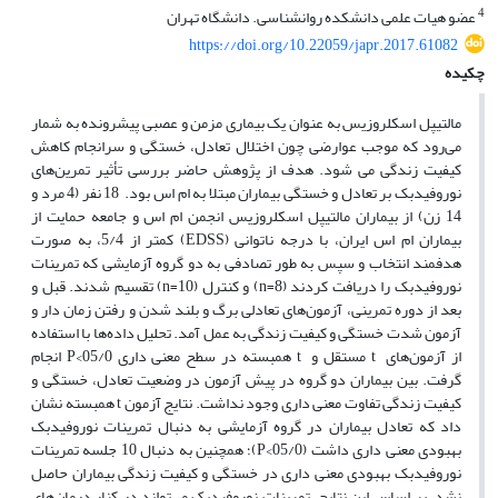
4
عضو هیات علمی دانشکده روانشناسی. دانشگاه تهران
https://doi.org/10.22059/japr.2017.61082
چکیده
مالتیپل اسکلروزیس به عنوان یک بیماری مزمن و عصبی پیش­رونده به شمار
می‌رود که موجب عوارضی چون اختلال تعادل، خستگی و سرانجام کاهش
کیفیت زندگی می­ شود. هدف از پژوهش حاضر بررسی تأثیر تمرین‌های
نوروفیدبک بر تعادل و خستگی بیماران مبتلا به ام ­اس بود. 18 نفر (4 مرد و
14 زن) از بیماران مالتیپل اسکلروزیس انجمن ام اس و جامعه حمایت از
بیماران ام ­اس ایران، با درجه ناتوانی (EDSS) کمتر از 5/4، به صورت
هدفمند انتخاب و سپس به طور تصادفی به دو گروه آزمایشی که تمرینات
نوروفیدبک را دریافت کردند (8=n) و کنترل (10=n) تقسیم شدند. قبل و
بعد از دوره تمرینی، آزمون‌های تعادلی برگ و بلند شدن و رفتن زمان دار و
آزمون شدت خستگی و کیفیت زندگی به عمل آمد. تحلیل داده‌ها با استفاده
از آزمون‌های t مستقل و t همبسته در سطح معنی­ داری 05/0>P انجام
گرفت. بین بیماران دو گروه در پیش ­آزمون در وضعیت تعادل، خستگی و
کیفیت زندگی تفاوت معنی­ داری وجود نداشت. نتایج آزمون t همبسته نشان
داد که تعادل بیماران در گروه آزمایشی به دنبال تمرینات نوروفیدبک
بهبودی معنی­ داری داشت (05/0>P)؛ همچنین به دنبال 10 جلسه تمرینات
نوروفیدبک بهبودی معنی ­داری در خستگی و کیفیت زندگی بیماران حاصل
نشد. بر اساس این نتایج، تمرینات نوروفیدبک می‌تواند در کنار درمان‌های