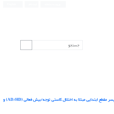
ورود به سامانه
ثبت نام
English
مقایسه اثربخشی آموزش رفتاری والدین و دارودرمانی بر شدت نشانه های دانش آموزان پسر مقطع ابتدایی مبتلا به اختلال کاستی توجه/بیش فعالی (AD/HD) و