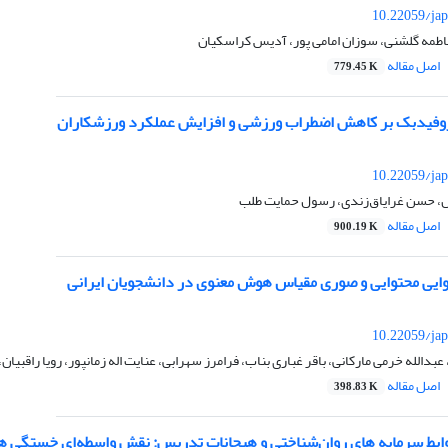
10.22059/jap
اطمه گلشنی، سوزان امامی پور، آدیس کراسکیان
اصل مقاله
779.45 K
وروفیدبک بر کاهش اضطراب ورزشی و افزایش عملکرد ورزشکاران
10.22059/jap
 حسن غرایاق‌زندی، رسول حمایت طلب
اصل مقاله
900.19 K
وایی محتوایی و صوری مقیاس هوش معنوی در دانشجویان ایرانی
10.22059/jap
بدالله خرمی مارکانی، باقر غباری بناب، فرامرز سهرابی، عنایت اله زمانپور، رویا راقبیا
اصل مقاله
398.83 K
وابط سرمایه های روان‌شناختی و هیجانات تدریس: نقش واسطه‌ای خستگی ه