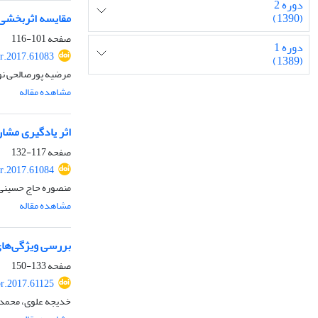
دوره 2
مقایسه اثربخشی 
(1390)
صفحه
101-116
دوره 1
r.2017.61083
(1389)
مرضیه پورصالحی نو
مشاهده مقاله
اثر یادگیری مشا
صفحه
117-132
r.2017.61084
منصوره حاج حسینی،
مشاهده مقاله
بررسی ویژگی‌ها
صفحه
133-150
pr.2017.61125
خدیجه علوی، محمدع