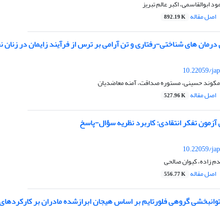
 اﺑﻮاﻟﻘﺎﺳﻤﯽ، اﮐﺒﺮ ﻋﺎﻟﻢ ﺗﺒﺮﯾز
اصل مقاله
892.19 K
درمان های شناختی-رفتاری و تن آرامی بر ترس از فرآیند زایمان در زنان 
10.22059/jap
 مکوند حسینی، مستوره صداقت، آمنه معاضدیان
اصل مقاله
527.96 K
آزمون تفکر انتقادی: کاربرد نظریه سؤال-پاسخ
10.22059/jap
م زاده، کیوان صالحی
اصل مقاله
556.77 K
توانبخشی گروهی فلورتایم بر اساس هیجان ابرازشده مادران بر کارکردهای