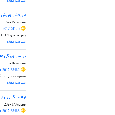
مشاهده مقاله
اثربخشی ورزش هو
صفحه
151-162
pr.2017.61126
زهرا سیفی، آنیتا ب
مشاهده مقاله
بررسی ویژگی های
صفحه
163-179
r.2017.63462
معصومه محبی، سوگند
مشاهده مقاله
ارائه الگویی برا
صفحه
179-202
r.2017.63463