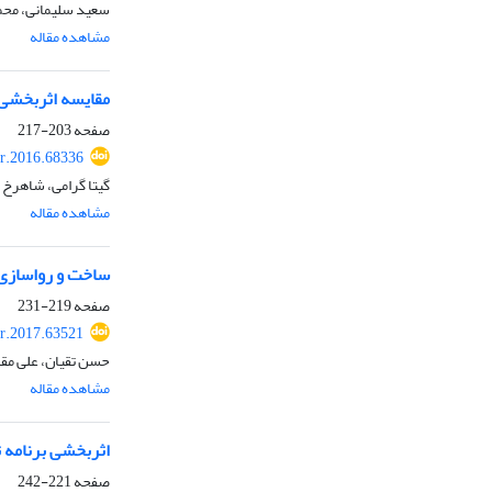
سعید سلیمانی، ﻣﺤﻤﻮد
مشاهده مقاله
مقایسه اثربخشی 
صفحه
203-217
r.2016.68336
گیتا گرامی، شاهرخ
مشاهده مقاله
ساخت و رواسازی 
صفحه
219-231
r.2017.63521
حسن تقیان، علی مقد
مشاهده مقاله
اثربخشی برنامه 
صفحه
221-242