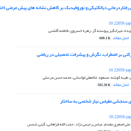
رفتاردرمانی دیالکتیکی و نوروفیدبک بر کاهش نشانه های پیش مرضی اخت
10.22059/jap
یده، مهرانگیز پیوسته گر، زهره خسروی، فاطمه گلشنی
اصل مقاله
608.1 K
رکتی بر اضطراب، نگرش و پیشرفت تحصیلی در ریاضی
10.22059/jap
 طیبه کوشه، مسعود غلامعلی لواسانی، محمدحسن مرسلی
اصل مقاله
502.36 K
ی سنجشی مقیاس نیاز شخصی به ساختار
10.22059/ja
لی اصغری مقدم، عباس رحیمی نژاد، حجت الله فراهانی، گیتی شمس