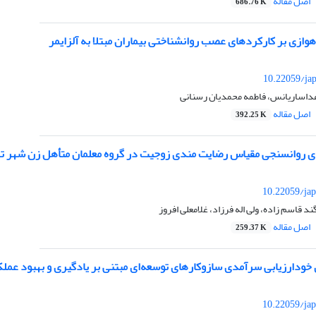
اصل مقاله
686.76 K
ازی بر کارکردهای عصب روانشناختی بیماران مبتلا به آلزایمر
10.22059/ja
اغداساریانس، فاطمه محمدیان رسنانی
اصل مقاله
392.25 K
 روانسنجی مقیاس رضایت مندی زوجیت در گروه معلمان متأهل زن شهر ت
10.22059/jap
 قاسم زاده، ولی اله فرزاد، غلامعلی افروز
اصل مقاله
259.37 K
ی خودارزیابی سرآمدی سازوکارهای توسعه‌ای مبتنی بر یادگیری و بهبود عمل
10.22059/jap