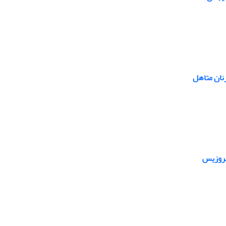
نان متاهل
کلروزیس