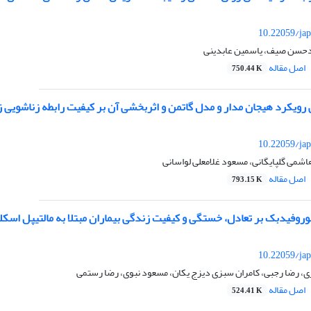
10.22059/jap
دحسن صیف، یاسمین عابدینی
اصل مقاله
750.44 K
 رویکرد هیجان مدار و مدل گاتمن و اثربخشی آن بر کیفیت رابطه زناشویی ز
10.22059/jap
اشمی گلپایگانی، مسعود غلامعلی لواسانی
اصل مقاله
793.15 K
نوروفیدبک بر تعادل، خستگی و کیفیت زندگی بیماران مبتلا به مالتیپل اس
10.22059/jap
 رضا رجبی، کامران سبزی دیزج یکان، مسعود نبوی، رضا رستمی
اصل مقاله
524.41 K