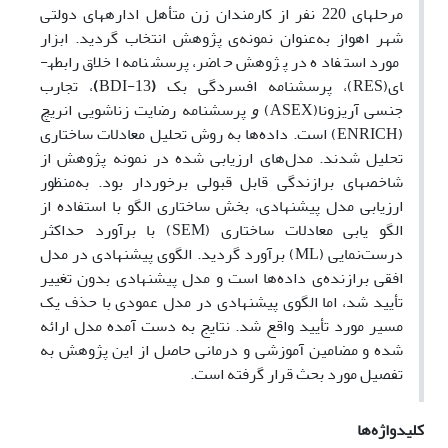
مرحله­ای 220 نفر از کارمندان زن متأهل اداره­های دولتی
شهر اهواز به‌عنوان نمونه‌ی پژوهش انتخاب گردید. ابزار
مورد استفاده در پژوهش حاضر، پرسشنامه اخلاق رابطه­
ای(RES)، پرسشنامه افسردگی بک
(
BDI-13
)
، تجارب
جنسی آریزونا(ASEX)
و
پرسشنامه رضایت زناشویی انریچ
(ENRICH) است. داده‌ها به روش تحلیل معادلات ساختاری
تحلیل شدند. مدل‌های ارزیابی شده در نمونه پژوهش از
شاخص­های برازندگی قابل قبولی برخوردار بود. به‌منظور
ارزیابی مدل پیشنهادی، بخش ساختاری الگو با استفاده از
الگو یابی معادلات ساختاری (SEM) با برآورد حداکثر
درست‌نمایی (ML) برآورد گردید. الگوی پیشنهادی در مدل
افقی برازنده‌ی داده‌ها است و مدل پیشنهادی بدون تغییر
تأیید شد، اما الگوی پیشنهادی در مدل عمودی با حذف یک
مسیر مورد تأیید واقع شد. نتایج به دست آمده مدل­ ارائه
شده و مضامین آموزشی و درمانی حاصل از این پژوهش به
تفصیل مورد بحث قرار گرفته است.
کلیدواژه‌ها