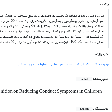
چکیده
این پژوهش با هدف مطالعه اثربخشی نوروفیدبک با بازی­های شناختی بر کاهش م
شبه­آزمایشی با
فعالی- کم‌توجهی کودکان کانرز بزرگسالان (فرم والد و فرم معلم) در دو مرحله (پ
فعالی شده است (01/0>P).
این تحقیق نشان داد که میانگین اندازه اثر 20 جلسه آموزش نوروفیدبک در ترکیب با بازی­های شناختی بر کاهش مشکلات سلوک به میزان 37 درصد بوده است.
کلیدواژه‌ها
نوروفیدبک
اختلال نقص توجه/بیش فعالی
سلوک
بازی شناختی
عنوان مقاله
English
nition on Reducing Conduct Symptoms in Children
نویسندگان
English