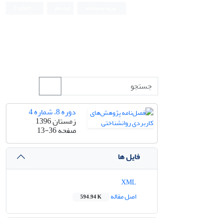
ورود به سامانه
ثبت نام
English
دوره 8، شماره 4
زمستان 1396
صفحه
13-36
فایل ها
XML
اصل مقاله
594.94 K