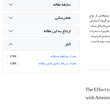
سابقه مقاله
ش پژوهش از نوع
هم رسانی
هدفمند در دو گروه آزمایش
(میانگین سنی 2/10 و انحراف معیار 03/1) و کنترل (میانگین سنی 2/9 و انحراف معیار 91/0) به تصادف گمارده شدند. کلیه آزمودنی­ها قبل و بعد از درمان با مقیاس تشخیصی اختلال بیش­
ارجاع به این مقاله
 تغییرات نمرات
شرکت­کنندگان از پیش­آزمون به پس­آزمون است. به نحوی که آموزش نوروفیدبک در ترکیب با بازی­های شناختی باعث بهبود مشکلات سلوک کودکان مبتلا به اختلال نقص توجه همراه با بیش­
آمار
تعداد مشاهده مقاله
1,706
تعداد دریافت فایل اصل مقاله
1,284
The Effect 
with Attenti