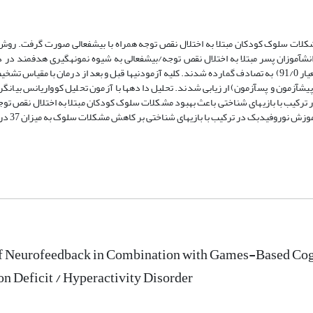
شکلات سلوک کودکان مبتلا به اختلال نقص توجه همراه با بیش­فعالی صورت گرفت. رو
 طرح پیش­آزمون و پس­آزمون با گروه کنترل بود. تعداد 20 نفر از دانش­آموزان پسر مبتلا به اختلال نقص توجه/بیش­فعالی به شیوه نمونه­گیری 
یش­آزمون و پس­آزمون) ارزیابی شدند. تحلیل داده­ها با آزمون تحلیل کوواریانس بیانگر
of Neurofeedback in Combination with Games-Based Cog
on Deficit / Hyperactivity Disorder