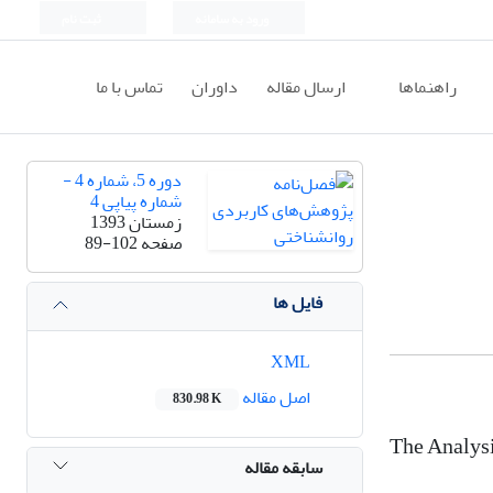
ورود به سامانه
ثبت نام
راهنماها
ارسال مقاله
داوران
تماس با ما
دوره 5، شماره 4 -
شماره پیاپی 4
زمستان 1393
صفحه
89-102
فایل ها
XML
اصل مقاله
830.98 K
The Analysi
سابقه مقاله