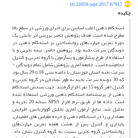
10.22059/japr.2017.67917
چکیده
استحکام ذهنی اغلب اساسی برای اجرای ورزشی در سطح بالا
مطرح شده است. هدف پژوهش حاضر بررسی اثر بخشی یک
دوره تمرین مهارت‌های روانشناختی بر استحکام ذهنی در
دوندگان سرعت نخبه بود. پژوهش حاضر، نیمه تجربی و با
استفاده از طرح پیش­آزمون و پس­آزمون با گروه تجربی و کنترل
انجام‌شده است. جامعه آماری پژوهش شامل تمام دوندگان ­
سرعت نخبه استان خوزستان با دامنه سنی 18 تا 29 سال بود
که 30 دونده­ سرعت نخبه به طور تصادفی در گروه تجربی و
کنترل (هر گروه 15 نفر) قرارگرفتند. جهت سنجش استحکام
ذهنی از پرسشنامه استحکام ذهنی ورزشی استفاده شده
است. داده ها از طریق نرم افزار SPSS نسخه 20 تجزیه و
تحلیل شد. نتایج آزمون آماری تحلیل کوواریانس، افزایش
معناداری را در استحکام ذهنی و خرده مقیاس های اطمینان،
پایداری و کنترل پس از هشت هفته تمرین مهارت‌های
روانشناختی گروه تجربی نسبت به گروه کنترل نشان داد.