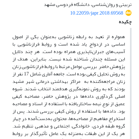
ﺗﺮﺑﯿﺘﯽ و روانﺷﻨﺎﺳﯽ، داﻧﺸﮕﺎه ﻓﺮدوﺳﯽ ﻣﺸﻬﺪ
10.22059/japr.2018.69568
چکیده
همواره از تعهد به رابطه زناشویی به‌عنوان یکی از اصول
اساسی در ازدواج یاد شده است و روابط فرا­زناشویی با
آسیب‌های جبران‌ناپذیری همراه بوده است. هر چند دلایل
این مسئله چندان شناخته ‌­شده نیست. بنابراین، هدف از
پژوهش حاضر بررسی عوامل مرتبط با روابط فرا­زناشویی زنان
به روش تحلیل کیفی بوده است. جامعه آماری شامل 17 نفر از
زنان مراجعه‌کننده به مراکز بهداشتی درمانی شهر مشهد
بودند که به روش نمونه‌گیری هدفمند انتخاب شدند. شیوه
اصلی گردآوری داده‌ها در پژوهش حاضر، مصاحبه کیفی
عمیق از نوع نیمه ساختار­یافته با استفاده از اسناد و مصاحبه
بود. داده‌ها با استفاده از روش کیفی بررسی شدند. پس از
استخراج مفاهیم از مصاحبه‌ها، محتوای به‌دست‌آمده در چهار
گروه طبقه فردی، خانوادگی، اجتماعی و مذهبی تنظیم شد.
هر یک از این طبقات به‌منزله یک عامل تأثیرگذار بر روابط