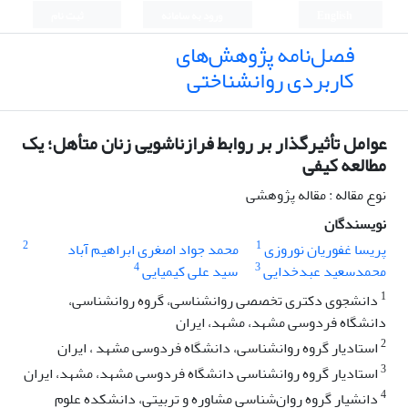
English
ورود به سامانه
ثبت نام
فصل‌نامه پژوهش‌های
کاربردی روانشناختی
عوامل تأثیرگذار بر روابط فرازناشویی زنان متأهل؛ یک
مطالعه کیفی
نوع مقاله : مقاله پژوهشی
نویسندگان
2
1
پریسا غفوریان نوروزی
محمد جواد اصغری ابراهیم آباد
4
3
محمدسعید عبدخدایی
سید علی کیمیایی
1
دانشجوی دکتری تخصصی روانشناسی، گروه روانشناسی،
دانشگاه فردوسی مشهد، مشهد، ایران
2
استادیار گروه روانشناسی، دانشگاه فردوسی مشهد ، ایران
3
استادیار گروه روانشناسی دانشگاه فردوسی مشهد، مشهد، ایران
4
داﻧﺸﯿﺎر ﮔﺮوه روانﺷﻨﺎﺳﯽ ﻣﺸﺎوره و ﺗﺮﺑﯿﺘﯽ، داﻧﺸﮑﺪه ﻋﻠﻮم