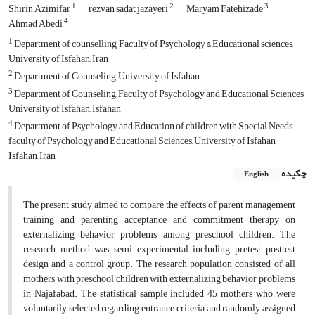
1
2
3
Shirin Azimifar
rezvan sadat jazayeri
Maryam Fatehizade
4
Ahmad Abedi
1
Department of counselling, Faculty of Psychology & Educational sciences,
University of Isfahan, Iran
2
Department of Counseling, University of Isfahan
3
Department of Counseling, Faculty of Psychology and Educational Sciences,
University of Isfahan, Isfahan
4
Department of Psychology and Education of children with Special Needs,
faculty of Psychology and Educational Sciences, University of Isfahan,
Isfahan, Iran
چکیده
English
The present study aimed to compare the effects of parent management
training and parenting acceptance and commitment therapy on
externalizing behavior problems among preschool children. The
research method was semi-experimental including pretest-posttest
design and a control group. The research population consisted of all
mothers with preschool children with externalizing behavior problems
in Najafabad. The statistical sample included 45 mothers who were
voluntarily selected regarding entrance criteria and randomly assigned