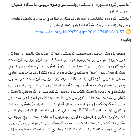
3
دانشیار گروه مشاوره ، دانشکده روانشناسی و علوم تربیتی، دانشگاه اصفهان،
اصفهان، ایران
4
دانشیار گروه روانشناسی و آموزش کودکان با نیازهای خاص، دانشکده علوم
تربیتی و روانشناسی، دانشگاه اصفهان، اصفهان، ایران
https://doi.org/10.22059/japr.2019.274481.643152
چکیده
هدف پژوهش حاضر، هم‌سنجی اثربخشی آموزش مدیریت والدین و آموزش
فرزندپروی مبتنی بر پذیرش‌وتعهد بر مشکلات رفتاری برونی‌سازی‌شده
کودکان در سنین پیش‌ازدبستان بود. این پژوهش، از نوع نیمه‌تجربی با طرح
پیش‌آزمون، پس‌آزمون و پیگیری یک‌ماهه با گروه کنترل بود. جامعه آماری
شامل مادرانِ کودکان با مشکلات رفتاری برونی‌سازی‌شده در سنین
پیش‌از‌دبستان در نجف‌آباد بود. 45 نفر از مادران داوطلب پس از بررسی
ملاک‌های ورود به پژوهش انتخاب و به‌صورت تصادفی در گروه‌های پژوهش
گمارش شدند. مداخلات آموزشی طی 10 جلسه 90 دقیقه‌ای اجرا شد، در
حالی که گروه کنترل در لیست انتظار قرار داشت. ابزار پژوهش، سیاهه
رفتاری کودک آیبرگ (ECBI)بود. برای تحلیل داده‌ها از تحلیل واریانس
اندازه‌گیری مکرر و آزمون تعقیبی بونفرونی استفاده شد. نتایج پژوهش
نشان داد که هر دو مداخله در مقایسه با گروه کنترل، در مراحل پس‌آزمون و
پیگیری موجب کاهش نمرات مشکلات رفتاری شده ‌است. به‌علاوه میزان