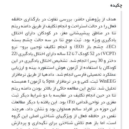
چکیده
هدف از پژوهش حاضر، بررسی تفاوت در بارگذاری حافظه
فعال را در حالت استراحت و انجام تکلیف از طریق دامنه ریتم
تتا در مناطق پیش­پیشانی مغز، در کودکان دارای اختلال
یادگیری ویژه بود. ثبت موج تتا در سه حالت چشم بسته
(EC)، چشم باز (EO) و انجام تکلیف توجهی برو- نرو
(VCPT) در 52 کودک 7 تا 12 ساله دارای اختلال یادگیری (22
دختر و 30 پسر) انجام شد. تشخیص اختلال یادگیری در این
کودکان با استفاده از آزمون هوش استنفورد بینه و ارزیابی
عملکرد تحصیلی فارسی انجام شد. داده­ها از طریق نرم­افزار
WinEEG ثبت، کمی و در نرم­افزار Spss با آزمون t همبسته
تحلیل شد. نتایج این مطالعه حاکی از بالاتر بودن دامنه ریتم
تتا در حین انجام تکلیف در مقایسه با دو شرایط دیگر ثبت
مغزی در نواحی قدامی (Fz) بود. این یافته با دیگر مطالعات
این حوزه در افراد سالم همخوان بود و نشان داد، هرچند
نقص در حافظه فعال از ویژگی­های شناختی اصلی این گروه
است، اما باز هم تلاش شناختی برای نگهداری و پردازش