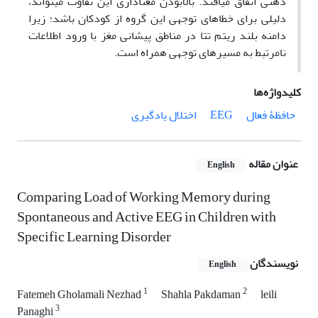
ذهنی اتفاق می­افتد. بالابودن معناداری این تفاوت می­تواند،
دلیلی برای خطاهای توجهی این گروه از کودکان باشد؛ زیرا
دامنه بلند ریتم تتا در مناطق پیشانی مغز با ورود اطلاعات
نامرتبط به مسیرهای توجهی همراه است.
کلیدواژه‌ها
حافظۀ فعال
EEG
اختلال یادگیری
عنوان مقاله
English
Comparing Load of Working Memory during
Spontaneous and Active EEG in Children with
Specific Learning Disorder
نویسندگان
English
1
2
Fatemeh Gholamali Nezhad
Shahla Pakdaman
leili
3
Panaghi