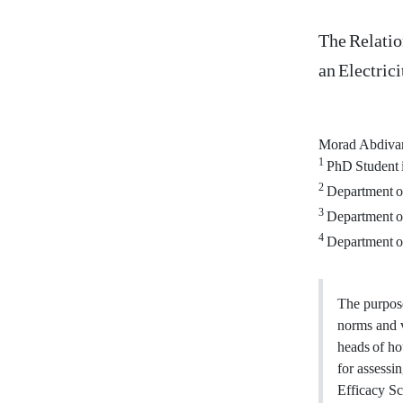
The Relatio
an Electric
Morad Abdiva
1
PhD Student i
2
Department of
3
Department of
4
Department of
The purpose
norms and v
heads of ho
for assessi
Efficacy S