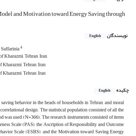
Model and Motivation toward Energy Saving through
نویسندگان
English
4
 Saffarinia
of Kharazmi, Tehran, Iran
f Kharazmi, Tehran, Iran
f Kharazmi, Tehran, Iran
چکیده
English
ty saving behavior in the heads of households in Tehran, and moral
relational design. The statistical population consisted of all the
od was used (N=366). The research instruments consisted of items
ness Scale (PAS), the Ascription of Responsibility and Outcome
havior Scale (ESBS), and the Motivation toward Saving Energy