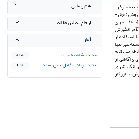
هم رسانی
هدف از پژوهش حاضر، بررسی رابطه رفتار صرفه­جویی در مصرف برق در سرپرستان خانوارهای تهرانی با هنجارهای اخلاقی و انواع انگیزش نسبت به صرفه­
جویی بود. طرح پژوهش حاضر ئوصیفی- همبستگی بود. جامعه آماری تمامی سرپرستان خانوار شهر تهران در سال 1398 بود. برای نمونه­گیری از روش نمونه­
گیری در دسترس با حجم 366 نفر استفاده شد. ابزار سنجش شامل سوالاتی برای سنجش ویژگی­های جمعیت­شناختی و ویژگی­های خانه (DHC)، مقیاس­های
ارجاع به این مقاله
و انگیزش
­ها با استفاده از
آمار
ای جمعیت­شناختی تنها
ابطه مستقیم
تعداد مشاهده مقاله
4,676
 و آگاهی از
تعداد دریافت فایل اصل مقاله
 انگیزش­های
1,356
زش، سازوکار