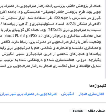
آگاهی از مشکل
(PAS)
، اسناد مسئولیت­پذیری و آگاهی از پیامدها
(AROES)
نسبت به صرفه­جویی برق
(MTSES)
مدل م
وضعیت تأهل با رفتار صرفه­جویی در مصرف برق ارتباط دارد. آگاهی 
و معناداری داشتند و هنجارهای شخصی هم با صرفه­جویی برق رابطه 
پیامدها و هنجارهای شخصی از طریق میانجی­گری نسبی انگیزش با 
یکپارچه، درونی، همانندسازی شده و درون­فکنی شده به ترتیب بی
تبدیل مؤلفه‌های مدل فعال­سازی هنجار به رفتار صرفه­جویی برق است
کلیدواژه‌ها
فعال‌سازی هنجار
انگیزش
صرفه‌جویی در مصرف برق شهر تهران
عنوان مقاله
English