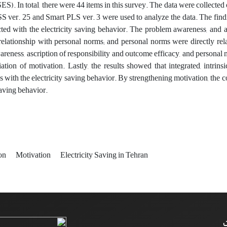
S). In total, there were 44 items in this survey. The data were collecte
 ver. 25 and Smart PLS ver. 3 were used to analyze the data. The findi
ed with the electricity saving behavior. The problem awareness, and as
 relationship with personal norms; and personal norms were directly rela
reness, ascription of responsibility and outcome efficacy, and personal 
iation of motivation. Lastly, the results showed that integrated, intrins
ps with the electricity saving behavior. By strengthening motivation, the
saving behavior.
ion
Motivation
Electricity Saving in Tehran
ت