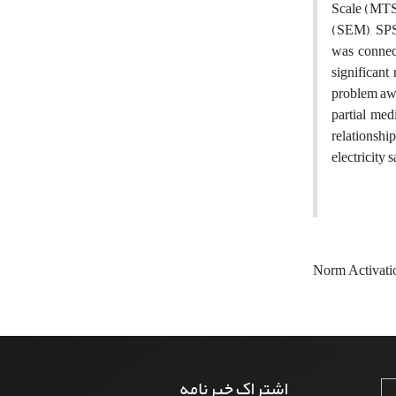
Scale (MTSE
(SEM), SPSS
was connect
significant
problem awa
partial med
relationshi
electricity 
Norm Activat
اشتراک خبرنامه