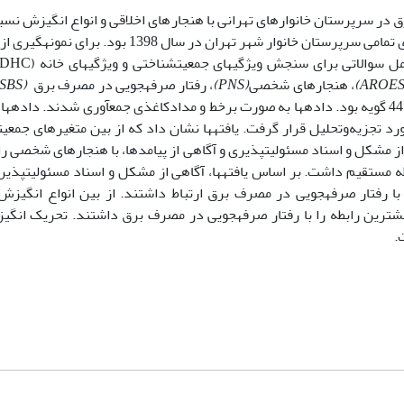
، هنجارهای شخصی
(PNS)
، رفتار صرفه­جویی در مصرف برق
(ESBS)
بود. تعداد کل گویه­های برابر با 44 گویه بود. داده­ها به صورت برخط و مدادکاغذی جمع­آوری شدند. داده
عادلات ساختاری و نرم‌افزارهای SPSS 25 و Smart PLS 3 مورد تجزیه‌وتحلیل قرار گرفت. یافته­ها نشان داد که از بین متغیره
از مشکل و اسناد مسئولیت­پذیری و آگاهی از پیامدها، با هنجارهای شخصی ر
مستقیم داشت. بر اساس یافته­ها، آگاهی از مشکل و اسناد مسئولیت­پذیری
رفتار صرفه­جویی در مصرف برق ارتباط داشتند. از بین انواع انگیزش،
شترین رابطه را با رفتار صرفه­جویی در مصرف برق داشتند. تحریک انگی
.