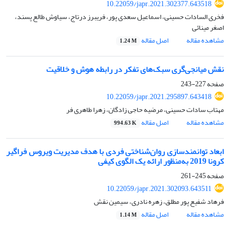
10.22059/japr.2021.302377.643518
فخری السادات حسینی، اسماعیل سعدی پور، فریبرز درتاج، سیاوش طالع پسند،
اصغر مینائی
مشاهده مقاله
اصل مقاله
1.24 M
نقش میانجی‌گری سبک‌های تفکر در رابطه هوش و خلاقیت
صفحه
227-243
10.22059/japr.2021.295897.643418
مهتاب سادات حسینی، مرضیه حاجی زادگان، زهرا طاهری فر
مشاهده مقاله
اصل مقاله
994.63 K
ابعاد توانمندسازی روان‌شناختی فردی با هدف مدیریت ویروس فراگیر
کرونا 2019 به‌منظور ارائه یک الگوی کیفی
صفحه
245-261
10.22059/japr.2021.302093.643511
فرهاد شفیع پور مطلق، زهره نادری، سیمین نقش
مشاهده مقاله
اصل مقاله
1.14 M