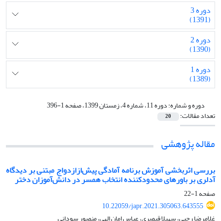
دوره 3
(1391)
دوره 2
(1390)
دوره 1
(1389)
دوره و شماره:
دوره 11، شماره 4، زمستان 1399، صفحه 1-396
تعداد مقالات:
20
مقاله پژوهشی
بررسی اثربخشی آموزش برنامه آمادگی پیش‌ازازدواج مبتنی بر دیدگاه
آدلری بر باورهای محدودکننده انتخاب همسر در دانش‌آموزان دختر
صفحه
1-22
10.22059/japr.2021.305063.643555
غلامرضا رجبی، سهیلا قیصری، عباس امان الهی، منصور سودانی