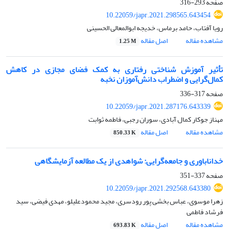
صفحه
293-316
10.22059/japr.2021.298565.643454
رویا آفتاب، حامد برماس، خدیجه ابوالمعالی الحسینی
مشاهده مقاله
اصل مقاله
1.25 M
تأثیر آموزش شناختی رفتاری به ‌کمک فضای مجازی در کاهش
کمال‌گرایی و اضطراب دانش‌آموزان نخبه
صفحه
317-336
10.22059/japr.2021.287176.643339
مهناز جوکار کمال آبادی، سوران رجبی، فاطمه ثوابت
مشاهده مقاله
اصل مقاله
850.33 K
خداناباوری و جامعه‌گرایی: شواهدی از یک مطالعه آزمایشگاهی
صفحه
337-351
10.22059/japr.2021.292568.643380
زهرا موسوی، عباس بخشی پور رودسری، مجید محمودعلیلو، مهدی فیضی، سید
فرشاد فاطمی
مشاهده مقاله
اصل مقاله
693.83 K