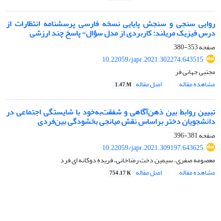
روایی سنجی و سنجش پایایی نسخه فارسی پرسشنامه انتظارات از
درس فیزیک مریلند: کاربردی از مدل سؤال- پاسخ چند ارزشی
صفحه
353-380
10.22059/japr.2021.302274.643515
مجتبی جهانی فر
مشاهده مقاله
اصل مقاله
1.47 M
تبیین روابط بین ذهن‌آگاهی و شفقت‌به‌خود با شایستگی اجتماعی در
دانشجویان دختر براساس نقش میانجی بخشودگی بین‌فردی
صفحه
381-396
10.22059/japr.2021.309197.643625
معصومه صفری، سیمین دخت رضاخانی، فریده دوکانه ای فرد
مشاهده مقاله
اصل مقاله
754.17 K