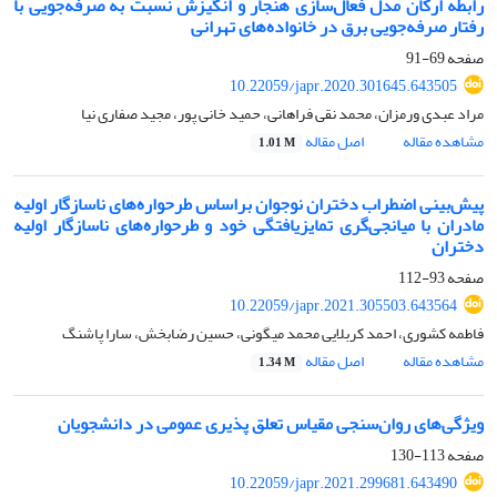
رابطه ارکان مدل فعال‌سازی هنجار و انگیزش نسبت به صرفه‌جویی با
رفتار صرفه‌جویی برق در خانواده‌های تهرانی
صفحه
69-91
10.22059/japr.2020.301645.643505
مراد عبدی ورمزان، محمد نقی فراهانی، حمید خانی پور، مجید صفاری نیا
مشاهده مقاله
اصل مقاله
1.01 M
پیش‌بینی اضطراب دختران نوجوان براساس طرحواره‌های ناسازگار اولیه
مادران با میانجی‌گری تمایزیافتگی خود و طرحواره‌های ناسازگار اولیه
دختران
صفحه
93-112
10.22059/japr.2021.305503.643564
فاطمه کشوری، احمد کربلایی محمد میگونی، حسین رضابخش، سارا پاشنگ
مشاهده مقاله
اصل مقاله
1.34 M
ویژگی‌های روان‌سنجی مقیاس تعلق پذیری عمومی در دانشجویان
صفحه
113-130
10.22059/japr.2021.299681.643490