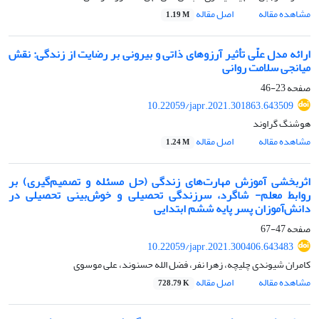
مشاهده مقاله
اصل مقاله
1.19 M
ارائه مدل علّی تأثیر آرزوهای ذاتی و بیرونی بر رضایت از زندگی: نقش
میانجی سلامت روانی
صفحه
23-46
10.22059/japr.2021.301863.643509
هوشنگ گراوند
مشاهده مقاله
اصل مقاله
1.24 M
اثربخشی آموزش مهارت‌های زندگی (حل‎ مسئله و تصمیم‌گیری) بر
روابط معلم- شاگرد، سرزندگی تحصیلی و خوش‌بینی تحصیلی در
دانش‌آموزان پسر پایه ششم ابتدایی
صفحه
47-67
10.22059/japr.2021.300406.643483
کامران شیوندی چلیچه، زهرا نفر، فضل الله حسنوند، علی موسوی
مشاهده مقاله
اصل مقاله
728.79 K