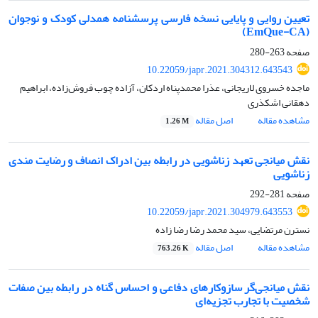
تعیین روایی و پایایی نسخه فارسی پرسشنامه همدلی کودک و نوجوان
(EmQue-CA)
صفحه
263-280
10.22059/japr.2021.304312.643543
ماجده خسروی لاریجانی، عذرا محمدپناه اردکان، آزاده چوب فروش‌زاده، ابراهیم
دهقانی اشکذری
مشاهده مقاله
اصل مقاله
1.26 M
نقش میانجی تعهد زناشویی در رابطه بین ادراک انصاف و رضایت مندی
زناشویی
صفحه
281-292
10.22059/japr.2021.304979.643553
نسترن مرتضایی، سید محمد رضا رضا زاده
مشاهده مقاله
اصل مقاله
763.26 K
نقش میانجی‌گر سازوکارهای دفاعی و احساس گناه در رابطه بین صفات
شخصیت با تجارب تجزیه‌ای