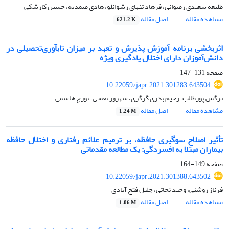
طلیعه سعیدی رضوانی، فرهاد تنهای رشوانلو، هادی صمدیه، حسین کارشکی
مشاهده مقاله
اصل مقاله
621.2 K
اثربخشی برنامه آموزش پذیرش و تعهد بر میزان تابآوری‌تحصیلی در
دانش‌آموزان دارای اختلال یادگیری ویژه
صفحه
131-147
10.22059/japr.2021.301283.643504
نرگس پورطالب، رحیم بدری گرگری، شهروز نعمتی، تورج هاشمی
مشاهده مقاله
اصل مقاله
1.24 M
تأثیر اصلاح سوگیری حافظه، بر ترمیم علائم رفتاری و اختلال حافظه
بیماران مبتلا به افسردگی: یک مطالعه مقدماتی
صفحه
149-164
10.22059/japr.2021.301388.643502
فرناز روشنی، وحید نجاتی، جلیل فتح آبادی
مشاهده مقاله
اصل مقاله
1.06 M