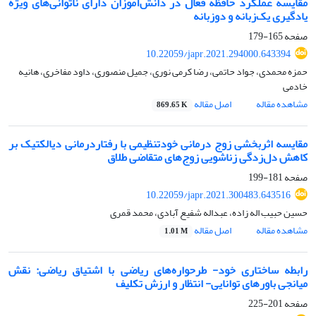
مقایسه عملکرد حافظه فعال در دانش‌آموزان دارای ناتوانی‌های ویژه
یادگیری یک‌زبانه و دوزبانه
صفحه
165-179
10.22059/japr.2021.294000.643394
حمزه محمدی، جواد حاتمی، رضا کرمی نوری، جمیل منصوری، داود مفاخری، هانیه
خادمی
مشاهده مقاله
اصل مقاله
869.65 K
مقایسه اثربخشی زوج درمانی خودتنظیمی با رفتاردرمانی دیالکتیک بر
کاهش دل‌زدگی زناشویی زوج‌های متقاضی طلاق
صفحه
181-199
10.22059/japr.2021.300483.643516
حسین حبیب اله زاده، عبداله شفیع آبادی، محمد قمری
مشاهده مقاله
اصل مقاله
1.01 M
رابطه ساختاری خود- طرحواره‌های ریاضی با اشتیاق ریاضی: نقش
میانجی باورهای توانایی- انتظار و ارزش تکلیف
صفحه
201-225