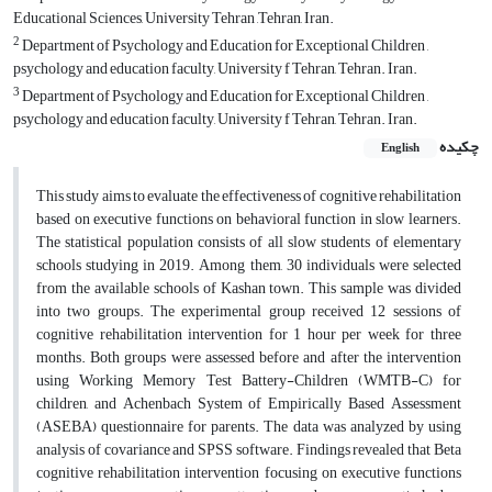
Educational Sciences, University Tehran ,Tehran, Iran.
2
Department of Psychology and Education for Exceptional Children ,
psychology and education faculty, University f Tehran, Tehran. Iran.
3
Department of Psychology and Education for Exceptional Children ,
psychology and education faculty, University f Tehran, Tehran. Iran.
چکیده
English
This study aims to evaluate the effectiveness of cognitive rehabilitation
based on executive functions on behavioral function in slow learners.
The statistical population consists of all slow students of elementary
schools studying in 2019. Among them, 30 individuals were selected
from the available schools of Kashan town. This sample was divided
into two groups. The experimental group received 12 sessions of
cognitive rehabilitation intervention for 1 hour per week for three
months. Both groups were assessed before and after the intervention
using Working Memory Test Battery-Children (WMTB-C) for
children, and Achenbach System of Empirically Based Assessment
(ASEBA) questionnaire for parents. The data was analyzed by using
analysis of covariance and SPSS software. Findings revealed that Beta
cognitive rehabilitation intervention focusing on executive functions