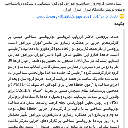
3
استاد ممتاز گروه روان‌شناسی و آموزش کودکان استثنایی، دانشکده روانشناسی
و علوم تربیتی دانشگاه تهران، تهران، ایران
https://doi.org/10.22059/japr.2021.301427.643503
چکیده
هدف پژوهش حاضر ارزیابی اثربخشی توان‌بخشی شناختی مبتنی بر
کارکردهای اجرایی بر عملکرد رفتاری در دانش‌آموزان دیرآموز است.
پژوهش از نظر هدف کاربردی، و از لحاظ نحوۀ گردآوری داده‌ها نیمه‌آزمایشی
است. جامعۀ آماری این تحقیق شامل کلیۀ دانش‌آموزان دیرآموز مدارس
ابتدایی است که در سال 1398 مشغول به تحصیل بوده‌اند. از میان آن‌ها 30
نفر به روش در دسترس از مدارس شهرستان کاشان انتخاب شدند و در دو
گروه قرار گرفتند. گروه آزمایش 12 جلسه مداخلۀ توان‌بخشی شناختی را به
مدت سه ماه، یک ساعت در هفته دریافت کردند. هردو گروه قبل و بعد از
اجرای مداخله با آزمون حافظۀ فعال برای کودکان (حاف‌بک (WMTB-C) و
همچنین پرسشنامۀ نظام سنجش مبتنی بر تجربۀ آخنباخ (ASEBA) برای
والدین ارزیابی شدند. درنهایت، تجزیه و تحلیل داده‌ها با استفاده از نرم‌افزار
SPSS و با روش تحلیل کوواریانس انجام گرفت. یافته‌ها نشان داد مداخلۀ
توان‌بخشی شناختی بتا با تأکید بر کارکردهای اجرایی (حافظۀ فعال، توجه
مداوم و بازداری) بر عملکرد رفتاری دانش‌آموزان دیرآموز تأثیر معنادار
دارد؛ زیرا برنامۀ توان‌بخشی شناختی بر کارکردهای اجرایی تمرکز داشته
است؛ بنابراین با توجه به نتایج این پژوهش می‌توان از بستۀ توان‌بخشی