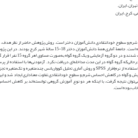
ران، ایران.
م و سطوح خودانتقادی دانش‌آموزان دختر است. روش پژوهش حاضر از نظر هدف، کار
شیوة گردآوری اطلاعات، شبه‌آزمایشی با طرح پیش‌آزمون-پس‌آزمون با گروه گواه است. جامعة آماری همة دانش‌آموزان دخ
تحصیلی 98-97 انجام شد، 45 دختر از جامعة مذکور به‌صورت دردسترس انت
لی‌که گروه گواه در این مدت مداخله‌ای دریافت نکرد. آزمودنی‌ها با استفاده از 
شرم (GASP) و مقیاس سطوح خودانتقادی (LOSCS) ارزیابی شدند. داده‌ها با استفاده از نرم‌افزار SPSS و روش آماری تحلیل کوواریانس چندمتغ
مایش و گواه در کاهش احساس شرم و سطوح خودانتقادی تفاوت معناداری ایجاد شد و این
از گروه آموزش تئوری انتخاب بود (001/0≥p)؛ بنابراین می‌توان نتیجه گرفت، با اینکه هر دو نوع آموزش گروهی توانسته‌اند بر 
خاب بوده است.