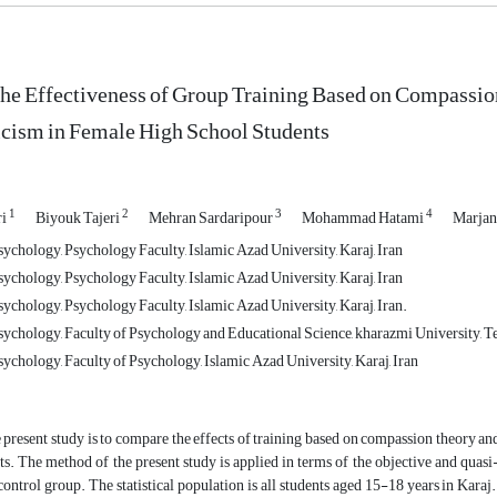
he Effectiveness of Group Training Based on Compassion
icism in Female High School Students
1
2
3
4
ri
Biyouk Tajeri
Mehran Sardaripour
Mohammad Hatami
Marjan
ychology, Psychology Faculty, Islamic Azad University, Karaj, Iran
ychology, Psychology Faculty, Islamic Azad University, Karaj, Iran
ychology, Psychology Faculty, Islamic Azad University, Karaj, Iran.
ychology, Faculty of Psychology and Educational Science, kharazmi University, Teh
ychology, Faculty of Psychology, Islamic Azad University, Karaj, Iran
 present study is to compare the effects of training based on compassion theory and
ts. The method of the present study is applied in terms of the objective and quasi
control group. The statistical population is all students aged 15-18 years in Kara