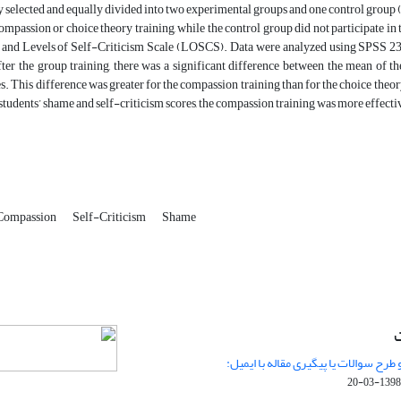
selected and equally divided into two experimental groups and one control group (
compassion or choice theory training, while the control group did not participate i
and Levels of Self-Criticism Scale (LOSCS). Data were analyzed using SPSS 23 so
ter the group training, there was a significant difference between the mean of t
es. This difference was greater for the compassion training than for the choice theor
 students’ shame and self-criticism scores, the compassion training was more effectiv
Compassion
Self-Criticism
Shame
ت
 طرح سوالات یا پیگیری مقاله با ایمیل:
1398-03-20