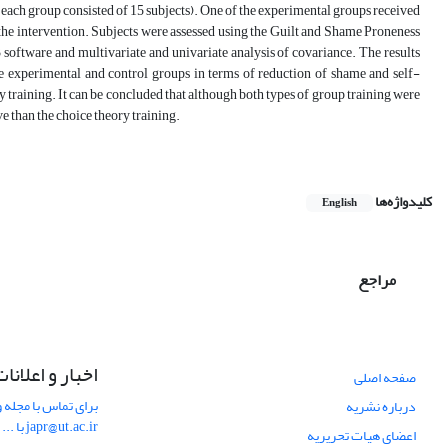
each group consisted of 15 subjects). One of the experimental groups received
n the intervention. Subjects were assessed using the Guilt and Shame Proneness
ftware and multivariate and univariate analysis of covariance. The results
he experimental and control groups in terms of reduction of shame and self-
y training. It can be concluded that although both types of group training were
e than the choice theory training.
کلیدواژه‌ها
English
مراجع
اخبار و اعلانا
صفحه اصلی
برای تماس با مجله و
درباره نشریه
japr@ut.ac.ir با ...
اعضای هیات تحریریه