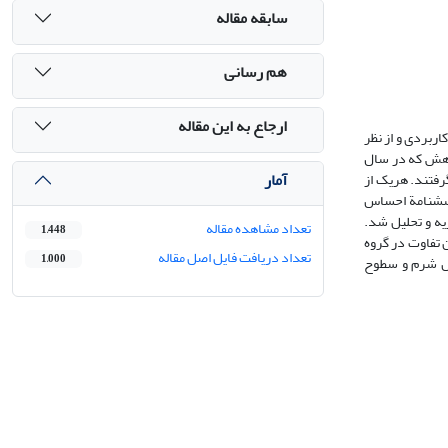
سابقه مقاله
هم رسانی
ارجاع به این مقاله
بردی و از نظر
تر 18-15 سالة شهر کرج بودند. در این پژوهش که در سال
آمار
خاب شدند و در دو گروه آزمایشی و یک گروه گواه به‌صورت مساوی (هر گروه 15 نفر) قرار گرفتند. هریک از
پرسشنامة احساس
یره و تک‌متغیره تجزیه ‌و تحلیل شد.
تعداد مشاهده مقاله
1,448
 تفاوت در گروه
تعداد دریافت فایل اصل مقاله
1,000
کاهش احساس شرم و سطوح