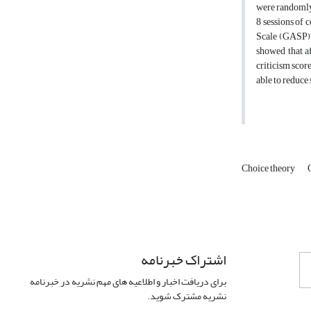
were randomly 
8 sessions of 
Scale (GASP) 
showed that af
criticism scor
able to reduce
Choice theory
اشتراک خبرنامه
برای دریافت اخبار و اطلاعیه های مهم نشریه در خبرنامه
نشریه مشترک شوید.