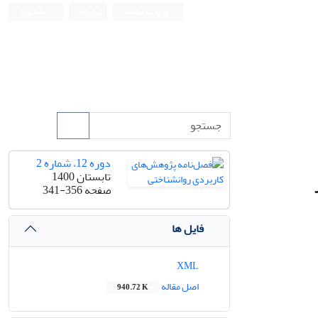
ورود به سامانه
ثبت نام
English
دوره 12، شماره 2
تابستان 1400
صفحه
341-356
فایل ها
XML
اصل مقاله
940.72 K