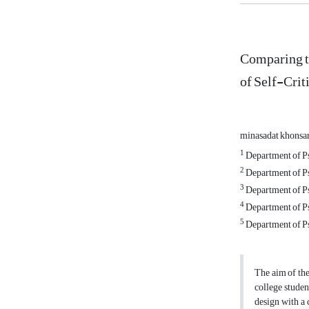
Comparing t
of Self-Crit
minasadat khonsa
1
Department of Ps
2
Department of Ps
3
Department of Ps
4
Department of Ps
5
Department of Ps
The aim of the
college studen
design with a 