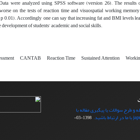
Data were analyzed using SPSS software (version 26). The results of
orse on the tests of reaction time and visuospatial working memory 
 (p 0.01). Accordingly, one can say that increasing fat and BMI levels le
e development of students’ academic and social skills.
essment
CANTAB
Reaction Time
Sustained Attention
Worki
ت
ه و طرح سوالات یا پیگیری مقاله با
1398-03-