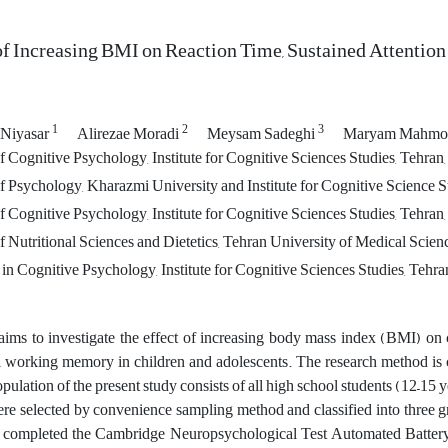
of Increasing BMI on Reaction Time, Sustained Attenti
1
2
3
 Niyasar
Alirezae Moradi
Meysam Sadeghi
Maryam Mahmo
Cognitive Psychology, Institute for Cognitive Sciences Studies, Tehran,
 Psychology, Kharazmi University and Institute for Cognitive Science S
Cognitive Psychology, Institute for Cognitive Sciences Studies, Tehran,
Nutritional Sciences and Dietetics, Tehran University of Medical Scienc
 Cognitive Psychology, Institute for Cognitive Sciences Studies, Tehran
aims to investigate the effect of increasing body mass index (BMI) on co
l working memory in children and adolescents. The research method is c
population of the present study consists of all high school students (12–1
re selected by convenience sampling method and classified into three 
ts completed the Cambridge Neuropsychological Test Automated Batte