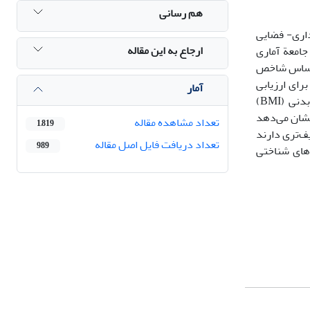
هم رسانی
داری- فضایی
ارجاع به این مقاله
امعة آماری
ان در سال تحصیلی 99-98 هستند که 75 نفر آن‌ها (36 دختر، 39 پسر) براساس شاخص
رای ارزیابی
آمار
عملکردهای شناختی شرکت‌کنندگان از خرده‌آزمون‌های آزمون عصب روان‌شناختی کنتب (CNTAB) و برای ارزیابی چاقی از شاخص تودة بدنی (BMI)
س چندمتغیره نشان می‌دهد
تعداد مشاهده مقاله
1,819
ف‌تری دارند
تعداد دریافت فایل اصل مقاله
989
لکردهای شناختی