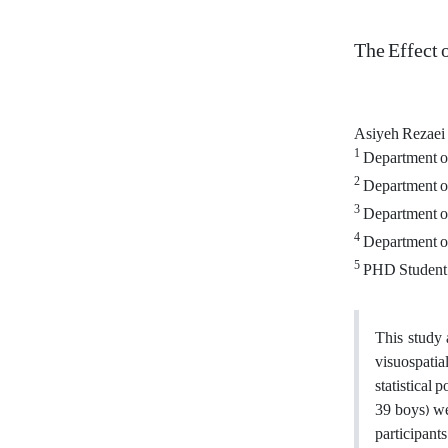
The Effect 
Asiyeh Rezaei
1
Department of 
2
Department of
3
Department of 
4
Department of 
5
PHD Student in
This study 
visuospatia
statistical 
39 boys) we
participan