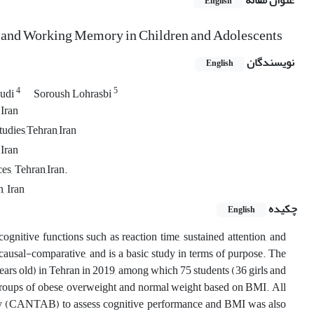
عنوان مقاله
English
on and Working Memory in Children and Adolescents
نویسندگان
English
4
5
udi
Soroush Lohrasbi
 Iran
tudies,Tehran,Iran
 Iran
es, Tehran,Iran.
, Iran
چکیده
English
gnitive functions such as reaction time, sustained attention, and
ausal-comparative, and is a basic study in terms of purpose. The
5 years old) in Tehran in 2019, among which 75 students (36 girls and
groups of obese, overweight and normal weight based on BMI. All
ry (CANTAB) to assess cognitive performance and BMI was also