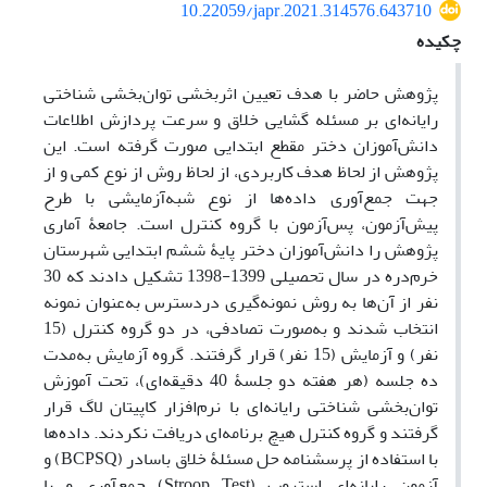
10.22059/japr.2021.314576.643710
چکیده
پژوهش حاضر با هدف تعیین اثربخشی توان‌بخشی شناختی
رایانه‌ای بر مسئله گشایی خلاق و سرعت پردازش اطلاعات
دانش‌آموزان دختر مقطع ابتدایی صورت گرفته است. این
پژوهش از لحاظ هدف کاربردی، از لحاظ روش از نوع کمی و از
جهت جمع‌آوری داده‌ها از نوع شبه‌آزمایشی با طرح
پیش‌آزمون، پس‌آزمون با گروه کنترل است. جامعۀ آماری
پژوهش را دانش‌آموزان دختر پایۀ ششم ابتدایی شهرستان
خرم‌دره در سال تحصیلی 1399-1398 تشکیل ‌دادند که 30
نفر از آن‌ها به روش نمونه‌گیری دردسترس به‌عنوان نمونه
انتخاب شدند و به‌صورت تصادفی، در دو گروه کنترل (15
نفر) و آزمایش (15 نفر) قرار گرفتند. گروه آزمایش به‌مدت
ده جلسه (هر هفته دو جلسۀ 40 دقیقه‌ای)، تحت آموزش
توان‌بخشی شناختی رایانه‌ای با نرم‌افزار کاپیتان لاگ قرار
گرفتند و گروه کنترل هیچ برنامه‌ای دریافت نکردند. داده‌ها
با استفاده از پرسشنامه حل مسئلۀ خلاق باسادر (BCPSQ) و
آزمون رایانه‌ای استروپ (Stroop Test) جمع‌آوری و با