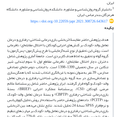
ایران.
3
دانشیار گروه روان‌شناسی و مشاوره، دانشکده روان‌شناسی و مشاوره، دانشگاه
هرمزگان،بندرعباس، ایران.
https://doi.org/10.22059/japr.2021.308726.643617
چکیده
هدف پژوهش حاضر مقایسۀ اثربخشی بازی‌درمانی شناختی-رفتاری و درمان
تعامل والد-کودک بر کنش‌های اجرایی کودکان با اختلال مقابله‌ای/ نافرمانی
است. روش این تحقیق از نوع شبه‌آزمایشی با طرح پیش‌آزمون-پس‌آزمون با
گروه گواه و تحقیق به لحاظ هدف کاربردی است. جامعۀ آماری پژوهش شامل
دختران دچار اختلال مقابله‌ای/ نافرمانی مقاطع اول تا سوم ابتدایی شهر
تنکابن در سال تحصیلی 1399-1398 است. با انتخاب دومرحله‌ای تصادفی
مدارس، 39 نفر به‌عنوان نمونه با غربالگری انتخاب شدند که با همگن‌سازی
و تصادفی‌سازی در سه گروه بازی‌درمانی شناختی-رفتاری و درمان تعامل
والد-کودک و گواه قرار گرفتند. ابزار پژوهش حاضر شامل پرسشنامۀ علائم
مرضی کودکان (CSI)، پرسشنامۀ عملکرد اجرایی (BRIEF)، بستۀ
بازی‌درمانی شناختی-رفتاری (CBPTP) و بستۀ درمان تعامل والد-کودک
بود (PCITP). داده‌های پژوهش حاضر با استفاده از روش تحلیل کوواریانس
و نرم‌افزار SPSS نسخۀ 24 تحلیل شدند. نتایج نشان می‌دهد بین اثربخشی
بازی‌درمانی شناختی-رفتاری و درمان تعامل والد-کودک بر مهارت‌های تنظیم
رفتار با ضریب اتای 765/0 و فراشناخت با ضریب اتای 779/0 در کودکان با