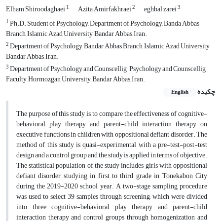
1
2
3
Elham Shiroodaghaei
Azita Amirfakhraei
eghbal zarei
1
Ph.D. Student of Psychology, Department of Psychology, Banda Abbas
Branch, Islamic Azad University, Bandar Abbas, Iran.
2
Department of Psychology, Bandar Abbas Branch, Islamic Azad University,
Bandar Abbas, Iran.
3
Department of Psychology and Counscellig , Psychology and Counscellig
Faculty, Hormozgan University, Bandar Abbas, Iran.
چکیده
English
The purpose of this study is to compare the effectiveness of cognitive-
behavioral play therapy and parent-child interaction therapy on
executive functions in children with oppositional defiant disorder. The
method of this study is quasi-experimental with a pre-test-post-test
design and a control group and the study is applied in terms of objective.
The statistical population of the study includes girls with oppositional
defiant disorder studying in first to third grade in Tonekabon City
during the 2019-2020 school year. A two-stage sampling procedure
was used to select 39 samples through screening, which were divided
into three cognitive-behavioral play therapy and parent-child
interaction therapy and control groups through homogenization and