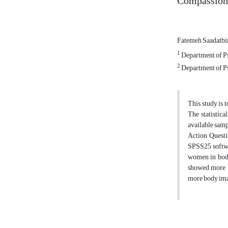
Compassion
Fatemeh Saadatbi
1
Department of Psy
2
Department of Ps
This study is 
The statistic
available samp
Action Questi
SPSS25 softwar
women in body 
showed more b
more body imag