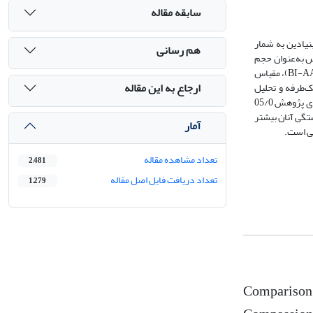
سابقه مقاله
یادین به شمار
هم رسانی
11 هزار نفر است که از میان آن‌ها 210 زن به شیوة دردسترس به‌عنوان حجم
نمونه انتخاب شدند که از این تعداد، 119 نفر دارای خودشفقتی و 91 نفر بدون خودشفقتی به مقیاس قدردانی از بدن (BAS) پرسشنامة پذیرش و کارکرد تصویر بدن (BI-AAQ)، مقیاس
ارجاع به این مقاله
‌افزار SPSS-25 و با آزمون تحلیل واریانس یک‌طرفه و تحلیل
واریانس چند متغیری ثابت کرد، میان دو گروه از زنان در قدردانی از بدن، انعطاف‌پذیری تصویر بدنی و سبک دلبستگی تفاوت معناداری وجود دارد. سطح معناداری متغیرهای پژوهش 05/0
تگی آنان بیشتر
آمار
بی است.
تعداد مشاهده مقاله
2,481
تعداد دریافت فایل اصل مقاله
1,279
Comparison 