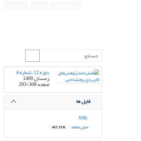
ورود به سامانه
ثبت نام
English
دوره 12، شماره 4
زمستان 1400
صفحه
293-308
فایل ها
XML
اصل مقاله
463.19 K