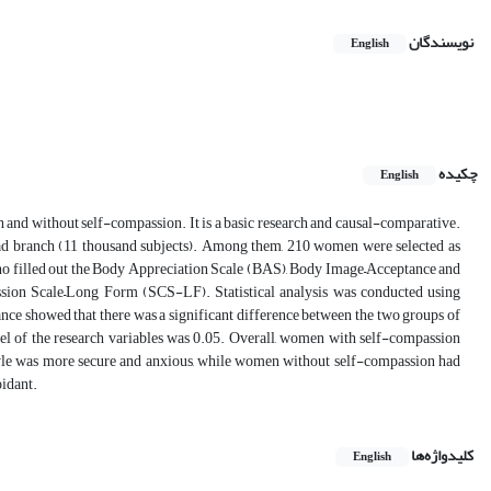
نویسندگان
English
چکیده
English
h and without self-compassion. It is a basic research and causal-comparative.
 Abad branch (11 thousand subjects). Among them, 210 women were selected as
who filled out the Body Appreciation Scale (BAS), Body Image–Acceptance and
ion Scale–Long Form (SCS-LF). Statistical analysis was conducted using
nce showed that there was a significant difference between the two groups of
vel of the research variables was 0.05. Overall, women with self-compassion
yle was more secure and anxious, while women without self-compassion had
oidant.
کلیدواژه‌ها
English