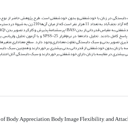
 دلبستگی در زنان با خودشفقتی و بدون خودشفقتی است. طرح پژوهش حاضر از نوع بن
می‌آید و علی-مقایسه‌ای است. جامعة آماری پژوهش، شامل زنان دانشجوی دانشگاه آزاد نجف‌آباد به تعداد 
تجدیدنظرشدۀ دلبستگی بزرگسالان (RAAS) و مقیاس خودشفقتی (SCS-LF) پاسخ کامل دادند. تحلیل داده‌ها در نرم
ه با زنان بدون خودشفقتی از قدردانی بدنی بیشتری برخوردارند و همچنین سبک دلبس
نی بیشتری در مقایسه با زنان دارای خودشفقتی برخوردارند و سبک دلبستگی آنان اجتنا
of Body Appreciation, Body Image Flexibility, and Atta