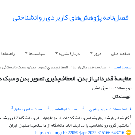
فصل‌نامه پژوهش‌های کاربردی روانشناختی
صفحه اصلی
مرور
دربارۀ نشریه
سیاست‌ها
راهنماها
صفحه اصلی
مقایسة قدردانی از بدن، انعطاف‌پذیری تصویر بدن و سبک دلبستگی 
مقایسة قدردانی از بدن، انعطاف‌پذیری تصویر بدن و سبک
نوع مقاله : مقاله پژوهشی
نویسندگان
2
1
1
فاطمه سعادت بین جواهری
سمیه ابوالقاسمی
سید عباس حقایق
1
کارشناس ارشد روان‌شناسی، دانشکده ادبیات و علوم انسانی، دانشگاه گیلان،رشت، 
2
دانشیار گروه روانشناسی، واحد نجف آباد،دانشگاه آزاد اسلامی، اصفهان، ایران
https://doi.org/10.22059/japr.2022.315166.643716