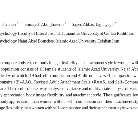
1
1
2
n Javaheri
Somayeh Abolghasemi
Sayed Abbas Haghayegh
chology, Faculty of Literature and Humanities, University of Guilan, Rasht, Iran
ychology, Najaf Abad Branches. Islamic Azad University, Esfahan, Iran
to compare body esteem, body image flexibility, and attachment style in women wit
al population consists of all female students of Islamic Azad University, Najaf
le size, of which 119 had self-compassion and 91 did not have self-compassion, 
onnaire (BI-AAQ), Revised Adult Attachment Scale (RAAS), and Self-Compass
e. The results of one-way analysis of variance and multivariate analysis of varia
appreciation, body image flexibility, and attachment style. The significance le
ody appreciation than women without self-compassion, and their attachment st
e flexibility than women with self-compassion and their attachment style was av