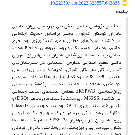
10.22059/japr.2022.323557.643835
چکیده
هدف از پژوهش حاضر، پیش‌بینی بهزیستی روان‌شناختی
مادران کودکان کم‌توان‌ ذهنی براساس حمایت اجتماعی
ادراک‌شده، سبک‌های دفاعی و خودشفقت‌ورزی بود. طرح
تحقیق، توصیفی-همبستگی و روش پژوهش به لحاظ هدف،
بنیادی بود. جامعۀ آماری شامل مادران دانش‌آموزان کم‌توان
‌ذهنی مقطع ابتدایی مدارس استثنایی در شهرستان‌های
شمالی استان خوزستان (شوش، اندیمشک و دزفول) در سال
تحصیلی 1399-1398 بود که از میان آن‌ها 120 مادر به روش
نمونه‌گیری هدفمند انتخاب شدند. ابزار پژوهش، بهزیستی
روان‌شناختی (RSPWB)، مقیاس چندبعدی حمایت اجتماعی
ادراک‌شده (MSPSS)، پرسشنامۀ سبک‌های دفاعی (DSQ) و
مقیاس خودشفقت‌ورزی (SCS) بود. تجزیه و تحلیل داده‌ها با
به‌کارگیری همبستگی پیرسون و رگرسیون چندگانه با روش
ورود هم‌زمان در نرم‌افزار SPSS-24 انجام شد. یافته‌ها
نشان می‌دهد بین بهزیستی روان‌شناختی مادران کودکان
کم‌توان ‌ذهنی و حمایت اجتماعی ادراک‌شده، سبک‌های