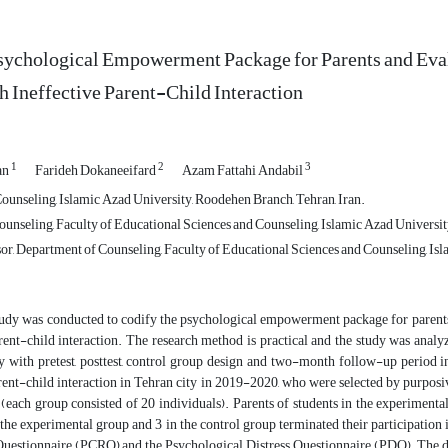
sychological Empowerment Package for Parents and Evalu
h Ineffective Parent-Child Interaction
1
2
3
an
Farideh Dokaneeifard
Azam Fattahi Andabil
ounseling, Islamic Azad University, Roodehen Branch, Tehran, Iran.
unseling, Faculty of Educational Sciences and Counseling, Islamic Azad Universit
or, Department of Counseling, Faculty of Educational Sciences and Counseling, Isl
udy was conducted to codify the psychological empowerment package for parents an
rent-child interaction. The research method is practical and the study was analy
 with pretest, posttest, control group design and two-month follow-up period in 
arent-child interaction in Tehran city in 2019-2020, who were selected by purpo
 (each group consisted of 20 individuals). Parents of students in the experimen
 the experimental group and 3 in the control group terminated their participation 
Questionnaire (PCRQ) and the Psychological Distress Questionnaire (PDQ). The 