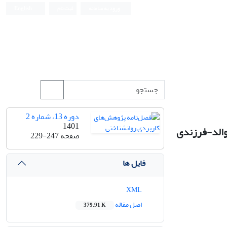
ورود به سامانه
ثبت نام
English
دوره 13، شماره 2
1401
والد-فرزندی
صفحه
229-247
فایل ها
XML
اصل مقاله
379.91 K