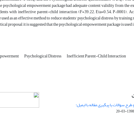
he psychological empowerment package had adequate content validity from the exp
udents with ineffective parent-child interaction (F=39.22; Eta=0.54; P<0001). A
 used as an effective method to reduce students’ psychological distress by training
actical proposal, it is suggested that the psychological empowerment package is used 
mpowerment
Psychological Distress
Inefficient Parent-Child Interaction
ت
 طرح سوالات یا پیگیری مقاله با ایمیل:
1398-03-20