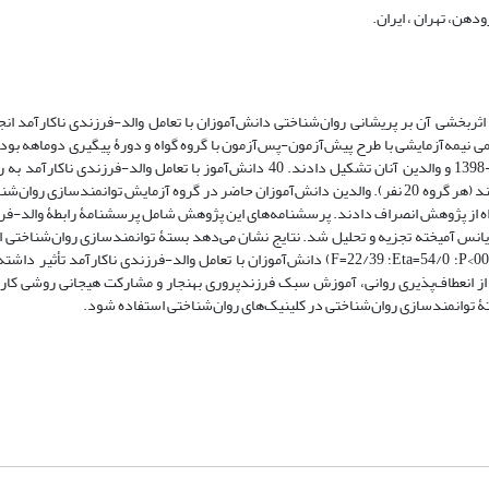
دهن، تهران ، ایران.
ثربخشی آن بر پریشانی روان‌شناختی دانش‌آموزان با تعامل والد-فرزندی ناکارآمد ا
مه‌آزمایشی با طرح پیش‌آزمون-پس‌آزمون با گروه گواه و دورۀ پیگیری دوماهه بود. 
دانش‌آموزان با تعامل والد-فرزندی ناکارآمد شهر تهران در سال تحصیلی 1399-1398 و والدین آنان تشکیل دادند. 40 دانش‌آموز با تعا
ه شیوۀ تحلیل واریانس آمیخته تجزیه و تحلیل شد. نتایج نشان می‌دهد بستۀ توانمندسازی روان‌شناخت
دارای روایی محتوایی کافی است. همچنین این بسته بر پریشانی روان‌شناختی (0001>P؛ 54/0=Eta؛ 22/39=F) دانش‌آموزان با تعامل والد-فرزن
 از انعطاف‌پذیری روانی، آموزش سبک فرزندپروری بهنجار و مشارکت هیجانی روشی کا
ۀ توانمندسازی روان‌شناختی در کلینیک‌های روان‌شناختی استفاده شود.