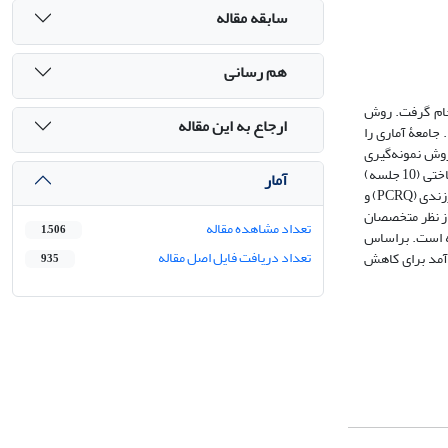
سابقه مقاله
هم رسانی
نجام گرفت. روش
ارجاع به این مقاله
جامعۀ آماری را
مل والد-فرزندی ناکارآمد به روش نمونه‌گیری
هدفمند انتخاب شدند و با گمارش تصادفی در گروه‌های آزمایش و گواه قرار گرفتند (هر گروه 20 نفر). والدین دانش‌آموزان حاضر در گروه آزمایش توانمندسازی روان‌شناختی (10 جلسه)
آمار
را دریافت کردند. پس از شروع مداخله، 4 نفر در گروه آزمایش و 3 نفر در گروه گواه از پژوهش انصراف دادند. پرسشنامه‌های این پژوهش شامل پرسشنامۀ رابطۀ والد-فرزندی (PCRQ) و
ی از نظر متخصصان
تعداد مشاهده مقاله
1,506
دی ناکارآمد تأثیر داشته است. براساس
تعداد دریافت فایل اصل مقاله
رآمد برای کاهش
935