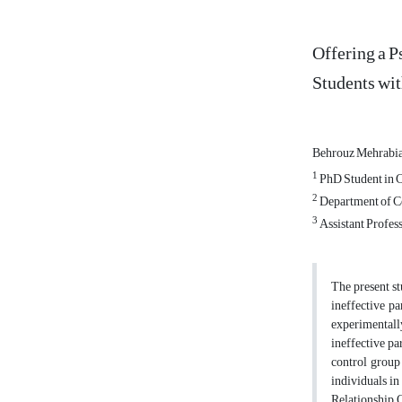
Offering a P
Students wit
Behrouz Mehrabi
1
PhD Student in C
2
Department of Co
3
Assistant Profess
The present st
ineffective pa
experimentally
ineffective p
control group
individuals in
Relationship 