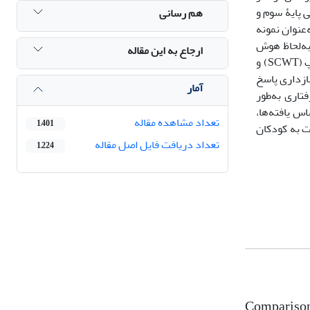
 پایۀ سوم و
هم رسانی
ی و عادی در خواندن در شهر مشهد در سال تحصیلی 1399-1398 بود که از هر جامعه، 15 نفر به‌عنوان نمونه
به‌لحاظ هوش
ارجاع به این مقاله
بهنجار بودند. ابزارهای پژوهش آزمون‌های ماتریس‌های پیش‌روندۀ ریون (RPM)، ارزیابی توانایی خواندن فارسی (APRA)، رنگ و واژۀ استروپ (SCWT) و
داد سطح بازداری پاسخ
آمار
داری رفتاری به‌طور
س یافته‌ها،
تعداد مشاهده مقاله
1,401
ت به کودکان
تعداد دریافت فایل اصل مقاله
1,224
Comparison 