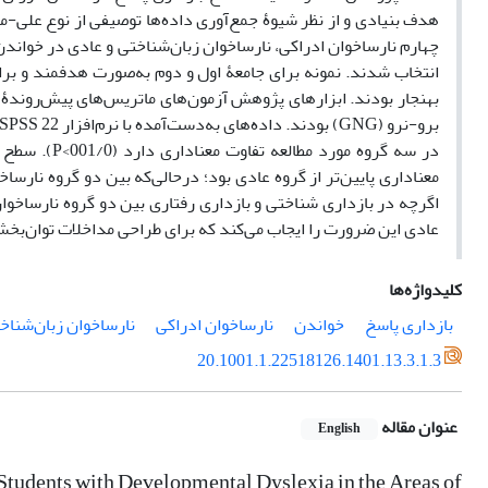
هدف بنیادی و از نظر شیوۀ جمع‌آوری داده‌ها توصیفی از نوع علی-م
انتخاب شدند. نمونه برای جامعۀ اول و دوم به‌صورت هدفمند و بر
در سه گروه م
معناداری پایین‌تر از گروه عادی بود؛ درحالی‌که بین دو گروه نارس
اگرچه در بازداری شناختی و بازداری رفتاری بین دو گروه نارساخوان
عادی این ضرورت را ایجاب می‌کند که برای طراحی مداخلات توان‌بخشی
کلیدواژه‌ها
بازداری پاسخ
خواندن
نارساخوان ادراکی
نارساخوان زبان‌شناخ
20.1001.1.22518126.1401.13.3.1.3
عنوان مقاله
English
Students with Developmental Dyslexia in the Areas of