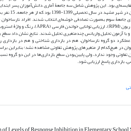
قایسه‌ای بود. این پژوهش شامل سه جامعۀ آماری دانش‌آموزان پسر ابتدایی
چهارم نارساخوان ادراکی، نارساخوان زبان‌شناخت
ای جامعۀ سوم به‌صورت تصادفی خوشه‌ای انتخاب شدند. افراد نارساخوان 
برو-نرو (GNG) بودند. داده‌های به‌دست‌آمده با نرم‌افزار SPSS 22 و با آزمون تحلیل واریانس چندمتغیری تحلیل شدند. نتایج نشان 
ورد مطالعه تفاوت معناداری دارد (001/0>P). سطح عملکرد دو گروه نارساخوان، هم در بازداری شناختی و هم در باز
اخوان در هیچ‌کدام از متغیرهای پژوهش تفاوتی مشاهده نشد؛ بنابراین براسا
 تفاوتی وجود ندارد، ولی پایین‌بودن سطح بازداری‌ها در این دو گروه نسب
، بازداری پاسخ ارزیابی شود.
تی
of Levels of Response Inhibition in Elementary School 