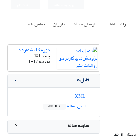
ورود به سامانه
ثبت نام
راهنماها
ارسال مقاله
داوران
تماس با ما
دوره 13، شماره 3
پاییز 1401
صفحه
1-17
فایل ها
XML
اصل مقاله
288.31 K
سابقه مقاله
ژوهش از نظر