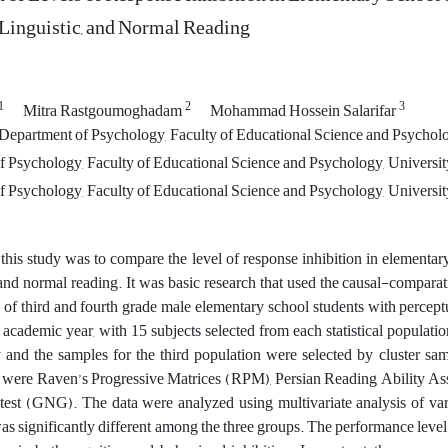
 Linguistic, and Normal Reading
1
2
3
Mitra Rastgoumoghadam
Mohammad Hossein Salarifar
Department of Psychology, Faculty of Educational Science and Psychology
 Psychology, Faculty of Educational Science and Psychology, University 
 Psychology, Faculty of Educational Science and Psychology, University 
this study was to compare the level of response inhibition in elementary
 and normal reading. It was basic research that used the causal-comparati
 of third and fourth grade male elementary school students with perceptu
cademic year, with 15 subjects selected from each statistical populatio
 and the samples for the third population were selected by cluster sa
s were Raven’s Progressive Matrices (RPM), Persian Reading Ability 
st (GNG). The data were analyzed using multivariate analysis of vari
was significantly different among the three groups. The performance level 