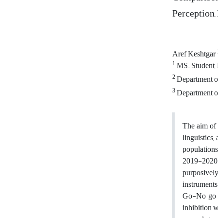
Perception,
Aref Keshtgar
1
MS. Student, 
2
Department of
3
Department of
The aim of 
linguistics,
populations
2019-2020 a
purposively
instrument
Go-No go te
inhibition 