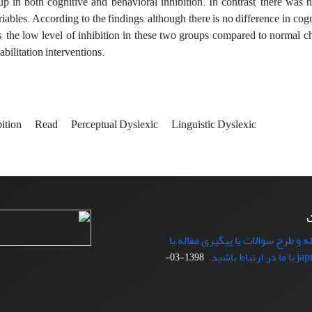
p in both cognitive and behavioral inhibition. In contrast, there was
riables. According to the findings, although there is no difference in co
s, the low level of inhibition in these two groups compared to normal chi
bilitation interventions.
bition
Read
Perceptual Dyslexic
Linguistic Dyslexic
ت
ه و طرح سوالات یا پیگیری مقاله با
1398-03-