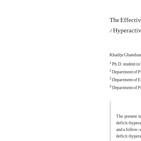
The Effectiv
/ Hyperactiv
Khadije Ghandian
1
Ph.D. student in
2
Department of Ps
3
Department of Ed
4
Department of Ps
The present s
deficit/hypera
and a follow-u
deficit/hyper