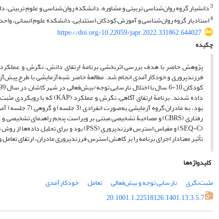
3
دانشیار گروه روان‌شناسی تربیتی و مشاوره، دانشکده روان‌شناسی و علوم تربیتی، دانش
4
استادیار گروه روان‌شناسی و آموزش کودکان استثنایی، دانشکده علوم انسانی، واحد عل
https://doi.org/10.22059/japr.2022.331862.644027
چکیده
فرزندپروری و خودکارآمدی انجام شد. مطالعۀ حاضر شبه‌آزمایشی با طرح پیش‌آز
بود، به مادران گ
تأثیر معنادار اجرای برنامه را بر کاهش استرس فرزندپروری مادران، ارتقای تعام
کلیدواژه‌ها
مثبت‌نگری
نارسایی توجه و بیش‌فعالی
تعامل
خودکارآمدی
20.1001.1.22518126.1401.13.3.5.7