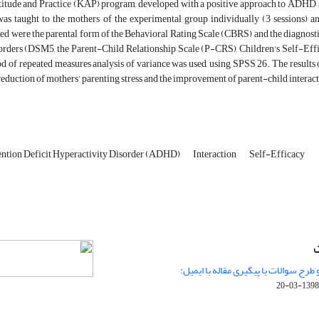
itude and Practice (KAP) program, developed with a positive approach to ADHD and
was taught to the mothers of the experimental group individually (3 sessions) an
ed were the parental form of the Behavioral Rating Scale (CBRS) and the diagnostic
orders (DSM5, the Parent-Child Relationship Scale (P-CRS), Children's Self-Effi
od of repeated measures analysis of variance was used, using SPSS 26. The results 
reduction of mothers’ parenting stress and the improvement of parent-child interact
ention Deficit Hyperactivity Disorder (ADHD)
Interaction
Self-Efficacy
ت
 طرح سوالات یا پیگیری مقاله با ایمیل:
1398-03-20