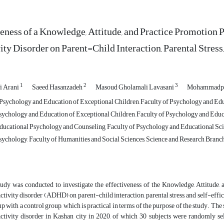
eness of a Knowledge, Attitude, and Practice Promotion 
ity Disorder on Parent-Child Interaction, Parental Stress
1
2
3
i Arani
Saeed Hasanzadeh
Masoud Gholamali Lavasani
Mohammadpa
 Psychology and Education of Exceptional Children, Faculty of Psychology and Educ
ychology and Education of Exceptional Children, Faculty of Psychology and Educat
ucational Psychology and Counseling, Faculty of Psychology and Educational Scien
ychology, Faculty of Humanities and Social Sciences, Science and Research Branch,
tudy was conducted to investigate the effectiveness of the Knowledge, Attitude,
ctivity disorder (ADHD) on parent-child interaction, parental stress, and self-effi
p with a control group, which is practical in terms of the purpose of the study. Th
activity disorder in Kashan city in 2020, of which 30 subjects were randomly se