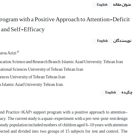
عنوان مقاله
English
Program with a Positive Approach to Attention-Deficit
, and Self-Efficacy
نویسندگان
English
4
rsa Azizi
ation, Science and Research Branch.Islamic Azad University, ,Tehran, Iran
ional Sciences, University of Tehran, Tehran, Iran
ces, University of Tehran, Tehran, Iran
 Islamic Azad University, Tehran, Iran.
چکیده
English
 and Practice (KAP) support program with a positive approach to attention-
cacy. The current study is a quasi-experiment with a pre-test-post-test design
e study population included mothers of children aged 6-10 years with attention
lected and divided into two groups of 15 subjects for test and control. The