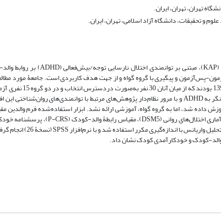
گاه تهران، تهران، ایران.
وم و تحقیقات، دانشگاه آزاد اسلامی، تهران، ایران.
پژوهش حاضر با هدف بررسی اثربخشی برنامۀ ارتقای دانش، نگرش و عملکرد (KAP)، مبت
مون-پس‌آزمون و پیگیری با گروه گواه و از جهت هدف کاربردی است. جامعۀ مورد مطال
کودکان 10-6 سال با اختلال نارسایی توجه/بیش‌فعالی در شهر کاش
داده شدند. برنامۀ ارتقای آگاهی، نگرش و عملکرد (KAP) که با رویکردی مثبت‌نگر به ADHD و با مرور نظام‌دار پژوهش‌های مرتبط با توانمندی‌های ر
روه آزمایشی به‌صورت انفرادی (3 جلسه) و گروهی (7 جلسه) آموزش داده شد، اما به گروه گواه، آموزشی ارائه نشد. ابزار استفاده‌شده فرم
رفتاری (CBRS) و مصاحبۀ تشخیصی مبتنی بر ویراست پنجم راهنمای تشخیصی و آماری اختلال‌های
(SEQ-C) و مقیاس استرس فرزندپروری (PSS) بود و برای تحلیل داده‌ها از 
ل والد-کودک و خودکارآمدی کودک نشان داد.