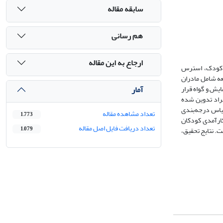
سابقه مقاله
هم رسانی
ارجاع به این مقاله
نی بر توانمندی اختلال نارسایی توجه/بیش‌فعالی (ADHD) بر روابط والد-کودک، استرس
عه شامل مادران
آمار
ان در سال 1399 بودند که از میان آنان 30 نفر به‌صورت دردسترس انتخاب و در دو گروه 15 نفری آزمایش و گواه قرار
وان‌شناختی این افراد تدوین شده
 والدین مقیاس درجه‌بندی
تعداد مشاهده مقاله
1,773
 روانی (DSM5)، مقیاس رابطۀ والد-کودک (P-CRS)، پرسشنامه خودکارآمدی کودکان
تعداد دریافت فایل اصل مقاله
روش تحلیل واریانس با اندازه‌گیری مکرر استفاده شد و با نرم‌افزار SPSS (نسخۀ 26) انجام گرفت. نتایج تحقیق،
1,079