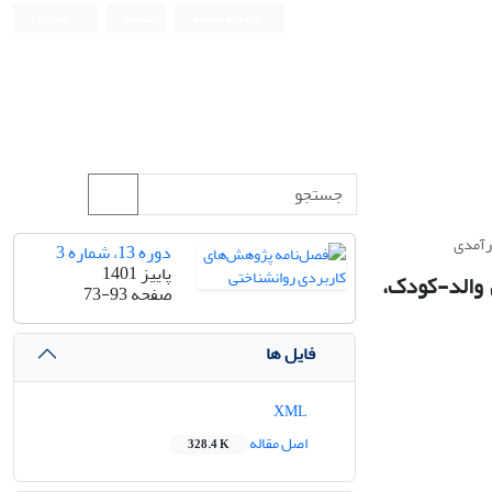
ورود به سامانه
ثبت نام
English
ارآمدی
دوره 13، شماره 3
پاییز 1401
 والد-کودک،
صفحه
73-93
فایل ها
XML
اصل مقاله
328.4 K