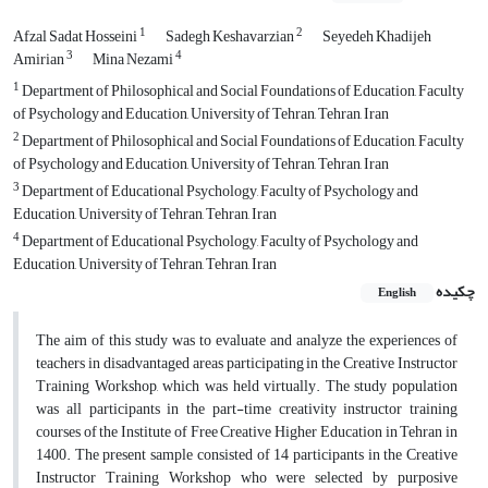
1
2
Afzal Sadat Hosseini
Sadegh Keshavarzian
Seyedeh Khadijeh
3
4
Amirian
Mina Nezami
1
Department of Philosophical and Social Foundations of Education, Faculty
of Psychology and Education, University of Tehran, Tehran, Iran
2
Department of Philosophical and Social Foundations of Education, Faculty
of Psychology and Education, University of Tehran, Tehran, Iran
3
Department of Educational Psychology, Faculty of Psychology and
Education, University of Tehran, Tehran, Iran
4
Department of Educational Psychology, Faculty of Psychology and
Education, University of Tehran, Tehran, Iran
چکیده
English
The aim of this study was to evaluate and analyze the experiences of
teachers in disadvantaged areas participating in the Creative Instructor
Training Workshop, which was held virtually. The study population
was all participants in the part-time creativity instructor training
courses of the Institute of Free Creative Higher Education in Tehran in
1400. The present sample consisted of 14 participants in the Creative
Instructor Training Workshop who were selected by purposive