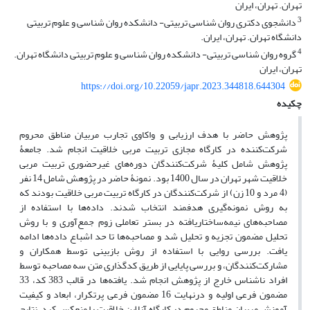
تهران. تهران، ایران
3
دانشجوی دکتری روان شناسی تربیتی- دانشکده روان شناسی و علوم تربیتی
دانشگاه تهران. تهران، ایران.
4
گروه روان شناسی تربیتی- دانشکده روان شناسی و علوم تربیتی دانشگاه تهران.
تهران، ایران
https://doi.org/10.22059/japr.2023.344818.644304
چکیده
پژوهش حاضر با هدف ارزیابی و واکاوی تجارب مربیان مناطق محروم
شرکت‌کننده در کارگاه مجازی تربیت مربی خلاقیت انجام شد. جامعۀ
پژوهش شامل کلیۀ شرکت‌کنندگان دوره‌های غیرحضوری تربیت مربی
خلاقیت شهر تهران در سال 1400 بود. نمونۀ حاضر در پژوهش شامل 14 نفر
(4 مرد و 10 زن) از شرکت‌کنندگان در کارگاه تربیت مربی خلاقیت بودند که
به روش نمونه‌گیری هدفمند انتخاب شدند. داده‌ها با استفاده از
مصاحبه‌های نیمه‌ساختاریافته در بستر تعاملی زوم جمع‌آوری و با روش
تحلیل مضمون تجزیه و تحلیل شد و مصاحبه‌ها تا حد اشباع داده‌ها ادامه
یافت. بررسی روایی با استفاده از روش بازبینی توسط همکاران و
مشارکت‌کنندگان، و بررسی پایایی از طریق کدگذاری متن سه مصاحبه توسط
افراد ناشناس خارج از پژوهش انجام شد. یافته‌ها در قالب 383 کد، 33
مضمون فرعی اولیه و درنهایت 16 مضمون فرعی پرتکرار، ابعاد و کیفیت
آموزش مربیان مناطق محروم در کارگاه آنلاین خلاقیت را منعکس کرد. نتایج