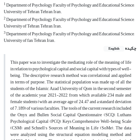
1
Department of Psychology, Faculty of Psychology and Educational Science,
University of Tehran, Tehran, Iran.
2
Department of Psychology, Faculty of Psychology and Educational Science,
University of Tehran, Tehran, Iran.
3
Department of Psychology, Faculty of Psychology and Educational Science,
University of fan, Tehran, Iran.
چکیده
English
This paper was to investigate the mediating role of the meaning of life
in relation to psychological capital and social capital with types of well-
being. The descriptive research method was correlational and applied
in terms of purpose. The statistical population was made up of all the
students of the Islamic Azad University of Qom in the second semester
of the academic year 2021-2022, from which available 234 male and
female students (with an average age of 24.47 and a standard deviation
of 7.189) of various faculties. The tools of the current research included
the Onyx and Bullen Social Capital Questionnaire (SCQ), Luthans
Psychological Capital (PCQ), Keys Comprehensive Well-being Scale
(CSM), and Schnell’s Sources of Meaning in Life (SoMe). The data
were analyzed using the structural equation modeling method and