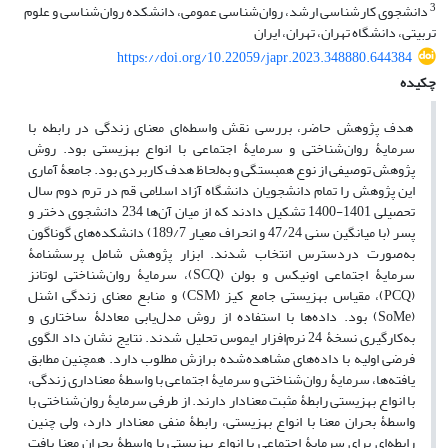
3
دانشجوی کارشناسی ارشد، روان‌شناسی عمومی، دانشکده روان‌شناسی و علوم
تربیتی، دانشگاه تهران، تهران، ایران
https://doi.org/10.22059/japr.2023.348880.644384
چکیده
هدف پژوهش حاضر، بررسی نقش واسطه‌ای معنای زندگی در رابطه با
سرمایۀ روان‌شناختی و سرمایۀ اجتماعی با انواع بهزیستی بود. روش
پژوهش توصیفی از نوع همبستگی و به‌لحاظ هدف کاربردی بود. جامعۀ آماری
این پژوهش را تمام دانشجویان دانشگاه آزاد اسلامی قم در ترم دوم سال
تحصیلی 1401-1400 تشکیل دادند که از میان آن‌ها 234 دانشجوی دختر و
پسر (با میانگین سنی 47/24 و انحراف معیار 189/7) دانشکده‌های گوناگون
به‌صورت دردسترس انتخاب شدند. ابزار پژوهش شامل پرسشنامۀ
سرمایۀ اجتماعی اونیکس و بولن (SCQ)، سرمایۀ روان‌شناختی لوتانز
(PCQ)، مقیاس بهزیستی جامع کیز (CSM) و منابع معنای زندگی اشنل
(SoMe) بود. داده‌ها با استفاده از روش مدل‌یابی معادلۀ ساختاری و
به‌کارگیری نسخۀ 24 نرم‌افزار ایموس تحلیل شدند. نتایج نشان داد الگوی
فرضی اولیه با داده‌های مشاهده‌شده برازش مطلوب دارد. همچنین مطابق
یافته‌ها، سرمایۀ روان‌شناختی و سرمایۀ اجتماعی با واسطۀ معناداری زندگی،
با انواع بهزیستی رابطۀ مثبت معنادار دارند. از طرفی سرمایۀ روان‌شناختی با
واسطۀ بحران معنا با انواع بهزیستی، رابطۀ منفی معنادار دارد، ولی چنین
رابطه‌ای برای سرمایۀ اجتماعی با انواع بهزیستی با واسطۀ بحران معنا یافت