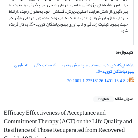
براساس یافته‌های پژوهش حاضر، درمان مبتنی بر پذیرش و تعهد، با
بهره‌گیری از شش فرایند اصلی پذیرش، گسلش، خود به‌عنوان زمینه، ارتباط
با زمان حال، ارزش‌ها و عمل متعهدانه می‌تواند به‌عنوان درمانی مؤثر در
جهت بهبود کیفیت زندگی و تاب‌آوری بهبودیافتگان کووید-19
به‌کار گرفته
شود.
کلیدواژه‌ها
واژه‌های کلیدی: درمان مبتنی بر پذیرش و تعهد
کیفیت زندگی
تاب‌آوری
بهبودیافتگان کووید-19
20.1001.1.22518126.1401.13.4.8.2
عنوان مقاله
English
Efficacy Effectiveness of Acceptance and
Commitment Therapy (ACT) on the Life Quality and
Resilience of Those Recuperated from Recovered