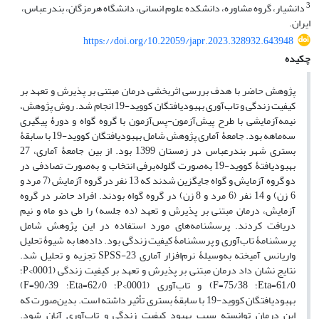
3
دانشیار، گروه مشاوره، دانشکده علوم انسانی، دانشگاه هرمزگان، بندرعباس،
ایران.
https://doi.org/10.22059/japr.2023.328932.643948
چکیده
پژوهش حاضر با هدف بررسی اثربخشی درمان مبتنی بر پذیرش و تعهد بر
کیفیت زندگی و تاب‌آوری بهبودیافتگان کووید-19
انجام شد. روش پژوهش،
نیمه‌آزمایشی با طرح پیش‌آزمون-پس‌آزمون با گروه گواه و دورۀ پیگیری
سه‌ماهه بود. جامعۀ آماری پژوهش شامل بهبودیافتگان کووید-19 با سابقۀ
بستری شهر بندرعباس در زمستان 1399 بود. از بین جامعۀ آماری، 27
بهبودیافتۀ کووید-19 به‌صورت گلوله‌برفی انتخاب و به‌صورت تصادفی در
دو گروه آزمایش و گواه جایگزین شدند که 13 نفر در گروه آزمایش (7 مرد و
6 زن) و 14 نفر (6 مرد و 8 زن) در گروه گواه بودند. افراد حاضر در گروه
آزمایش، درمان مبتنی بر پذیرش و تعهد (ده جلسه) را طی دو ماه و نیم
دریافت کردند. پرسشنامه‌های مورد استفاده در این پژوهش شامل
پرسشنامۀ تاب‌آوری و پرسشنامۀ کیفیت زندگی بود. داده‌ها به شیوۀ تحلیل
واریانس آمیخته به‌وسیلۀ نرم‌افزار آماری SPSS-23 تجزیه و تحلیل شد.
نتایج نشان داد درمان مبتنی بر پذیرش و تعهد بر کیفیت زندگی (0001>P؛
61/0=Eta؛ 75/38=F) و تاب‌آوری (0001>P؛ 62/0=Eta؛ 90/39=F)
بهبودیافتگان کووید-19 با سابقۀ بستری تأثیر داشته است. بدین‌صورت که
این درمان توانسته سبب بهبود کیفیت زندگی و تاب‌آوری آنان شود.