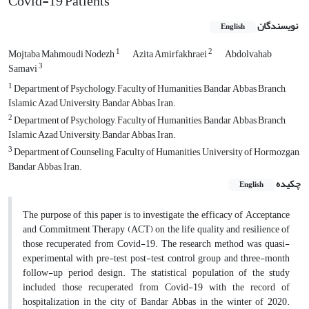
Covid-19 Patients
نویسندگان
English
1
2
Mojtaba Mahmoudi Nodezh
Azita Amirfakhraei
Abdolvahab
3
Samavi
1
Department of Psychology, Faculty of Humanities, Bandar Abbas Branch,
Islamic Azad University, Bandar Abbas, Iran.
2
Department of Psychology, Faculty of Humanities, Bandar Abbas Branch,
Islamic Azad University, Bandar Abbas, Iran.
3
Department of Counseling, Faculty of Humanities, University of Hormozgan,
Bandar Abbas, Iran.
چکیده
English
The purpose of this paper is to investigate the efficacy of Acceptance
and Commitment Therapy (ACT) on the life quality and resilience of
those recuperated from Covid-19. The research method was quasi-
experimental with pre-test, post-test, control group and three-month
follow-up period design. The statistical population of the study
included those recuperated from Covid-19 with the record of
hospitalization in the city of Bandar Abbas in the winter of 2020.