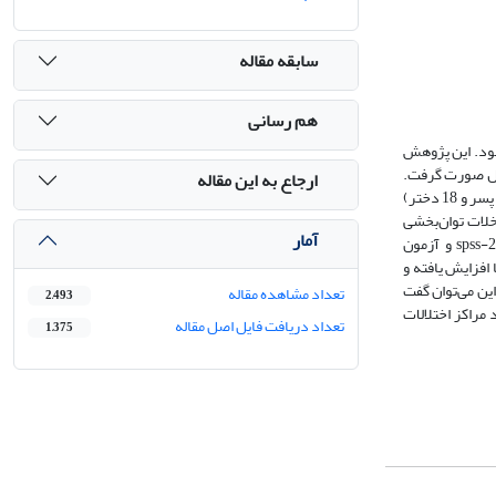
سابقه مقاله
هم رسانی
بود. این پژوهش
ترل صورت گرفت.
ارجاع به این مقاله
جامعۀ آماری، شامل کلیۀ دانش‌آموزان مقطع ابتدایی معرفی‌شده به مراکز اختلالات یادگیری خاص، در شهر زنجان در سال تحصیلی 1401-1400 بود که 40 نفر از آن‌ها (22 پسر و 18 دختر)
دت دوازده جلسه مداخلات توان‌بخشی
آمار
شناختی را دریافت کرد و گروه کنترل در لیست انتظار قرار گرفت. داده‌ها با آزمون رایانه‌ای استروپ (SCWT)‌ و ویسکانسین (WCST) جمع‌آوری و با نرم‌افزار spss-24 و آزمون
 افزایش یافته و
می‌توان گفت
تعداد مشاهده مقاله
2,493
مراکز اختلالات
تعداد دریافت فایل اصل مقاله
1,375