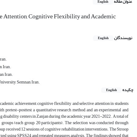
عنوان مقاله
English
e Attention, Cognitive Flexibility and Academic
نویسندگان
English
ran.
, Iran.
n, Iran.
iversity, Semnan, Iran.
چکیده
English
cademic achievement, cognitive flexibility, and selective attention in students
th pretest-posttest, a quantitative research method, and an experimental and
g disability centers in Zanjan during the academic year 2021-2022. A total of
l groups (each group, 20 participants). The selection was conducted through
up received 12 sessions of cognitive rehabilitation interventions. The Stroop
yzed using SPSS24 and repeated measures analysis. The findings showed that