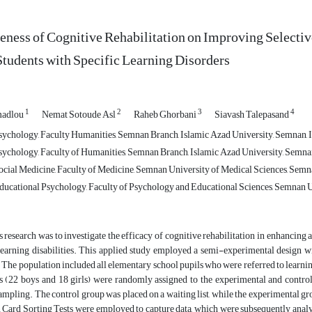
eness of Cognitive Rehabilitation on Improving Selectiv
Students with Specific Learning Disorders
1
2
3
4
adlou
Nemat Sotoude Asl
Raheb Ghorbani
Siavash Talepasand
ychology, Faculty Humanities, Semnan Branch, Islamic Azad University, Semnan, I
ychology, Faculty of Humanities, Semnan Branch, Islamic Azad University, Semnan
cial Medicine, Faculty of Medicine, Semnan University of Medical Sciences, Semna
ucational Psychology, Faculty of Psychology and Educational Sciences, Semnan Un
s research was to investigate the efficacy of cognitive rehabilitation in enhancing a
learning disabilities. This applied study employed a semi-experimental design wi
 The population included all elementary school pupils who were referred to learnin
ts (22 boys and 18 girls) were randomly assigned to the experimental and contro
mpling. The control group was placed on a waiting list, while the experimental gro
 Card Sorting Tests were employed to capture data, which were subsequently anal