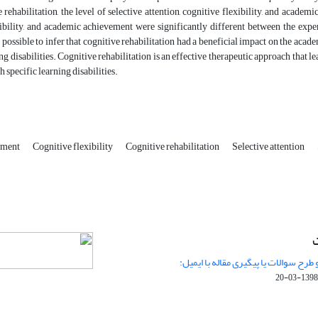
e rehabilitation, the level of selective attention, cognitive flexibility, and academ
ibility, and academic achievement were significantly different between the exper
s possible to infer that cognitive rehabilitation had a beneficial impact on the acad
ing disabilities. Cognitive rehabilitation is an effective therapeutic approach that
h specific learning disabilities.
ement
Cognitive flexibility
Cognitive rehabilitation
Selective attention
ت
 طرح سوالات یا پیگیری مقاله با ایمیل:
1398-03-20