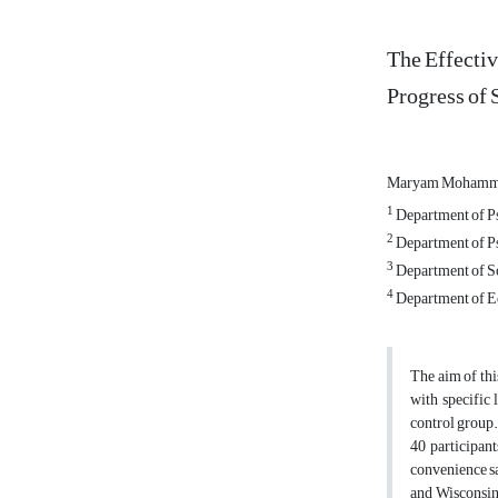
The Effectiv
Progress of 
Maryam Mohamm
1
Department of Ps
2
Department of Ps
3
Department of So
4
Department of Ed
The aim of thi
with specific 
control group.
40 participan
convenience sa
and Wisconsin