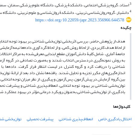
3
استاد، گروه پزشکی اجتماعی، دانشکدۀ پزشکی، دانشگاه علوم پزشکی سمنان، سمنان
4
دانشیار، گروه روان‌شناسی تربیتی ، دانشکدۀ روان‌شناسی و علوم تربیتی، دانشگاه س
https://doi.org/10.22059/japr.2023.356966.644578
چکیده
هدف از پژوهش حاضر، بررسی اثربخشی توان‌بخشی شناختی بر بهبود توجه انتخابی
از لحاظ هدف کاربردی، از لحاظ روش کمی، و از لحاظ گردآوری داده‌ها نیمه‌آزما
اندازه‌گیری‌های مکرر تجزیه و تحلیل شدند.
یافته‌ها
نشان
داد بعد از ارائۀ توان
بین گروه آزمایش در پیش‌آزمون، پس‌آزمون و پیگیری، از نظر میزان توجه انتخابی، انعطاف‌
توان‌بخشی شناختی بر بهبود توجه انتخابی، انعطاف‌پذیری شناختی و پیشرفت تحص
یادگیری، از توان‌بخشی شناختی به‌عنوان رویکرد درمانی مؤثر در بهبود عملکرد شن
کلیدواژه‌ها
اختلال یادگیری خاص
انعطاف‌پذیری شناختی
پیشرفت تحصیلی
توان‌بخشی شن