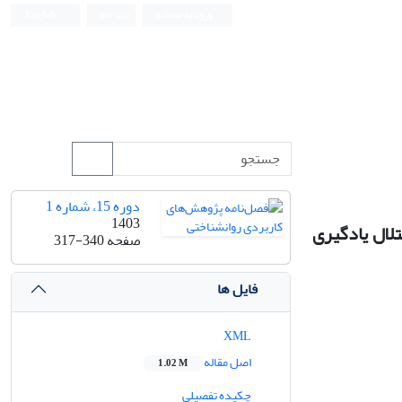
ورود به سامانه
ثبت نام
English
دوره 15، شماره 1
1403
لال یادگیری
صفحه
317-340
فایل ها
XML
اصل مقاله
1.02 M
چکیده تفصیلی