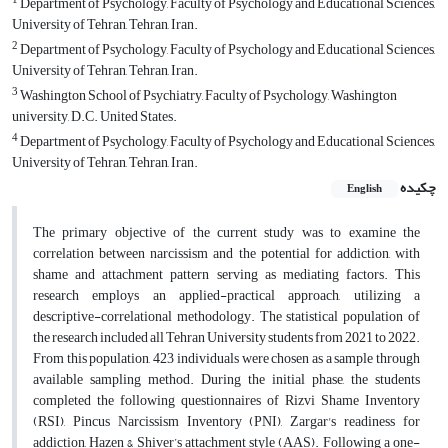
Department of Psychology, Faculty of Psychology and Educational Sciences,
University of Tehran, Tehran, Iran.
2
Department of Psychology, Faculty of Psychology and Educational Sciences,
University of Tehran, Tehran, Iran.
3
Washington School of Psychiatry, Faculty of Psychology, Washington
university, D.C. United States.
4
Department of Psychology, Faculty of Psychology and Educational Sciences,
University of Tehran, Tehran, Iran.
چکیده
English
The primary objective of the current study was to examine the
correlation between narcissism and the potential for addiction, with
shame and attachment pattern serving as mediating factors. This
research employs an applied-practical approach, utilizing a
descriptive-correlational methodology. The statistical population of
the research included all Tehran University students from 2021 to 2022.
From this population, 423 individuals were chosen as a sample through
available sampling method. During the initial phase, the students
completed the following questionnaires of Rizvi Shame Inventory
(RSI), Pincus Narcissism Inventory (PNI), Zargar's readiness for
addiction, Hazen & Shiver’s attachment style (AAS). Following a one-