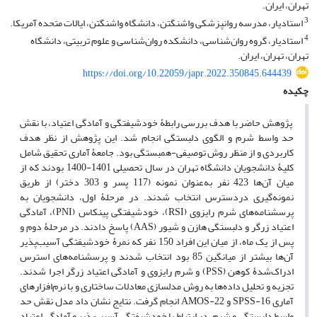
تهران، ایران.
3
استادیار، مدرسه روانپزشکی واشنگتن، دانشگاه واشنگتن، ایالات متحده آمریکا.
4
استادیار، گروه روان‌شناسی، دانشکده روان‌شناسی و علوم تربیتی، دانشگاه
تهران، تهران، ایران.
https://doi.org/10.22059/japr.2022.350845.644439
چکیده
پژوهش حاضر با هدف بررسی رابطۀ خودشیفتگی و آمادگی اعتیاد، با نقش
حد واسط
شرم و الگوی دلبستگی انجام شد. این پژوهش از نظر هدف
کاربردی و از منظر روش توصیفی-همبستگی بود. جامعۀ آماری تحقیق شامل
کلیۀ دانشجویان دانشگاه تهران در سال تحصیلی 1401-1400 بودند که از
میان آن‌ها 423 نفر به‌عنوان نمونه (117 پسر و 303 دختر) از طریق
نمونه‌گیری دردسترس انتخاب شدند. در مرحلۀ اول، دانشجویان به
پرسشنامه‌های شرم رایزوی (RSI)، خودشیفتگی پینکاس (PNI)، آمادگی
اعتیاد زرگر و دلبستگی هازن و شیور (AAS)
پاسخ دادند. در مرحلۀ دوم و
پس از یک ماه، از میان این افراد 150 نفر که نمرۀ خودشیفتگی آسیب‌پذیر
آن‌ها بیشتر از میانگین 85 بود انتخاب شدند و پرسشنامه‌های استرس
ادراک‌شدۀ کوهن (PSS) و شرم رایزوی و آمادگی اعتیاد زرگر اجرا شدند.
تجزیه و تحلیل داده‌ها به روش مدلسازی معادلات ساختاری و با نرم‌افزارهای
آماری SPSS-16 و AMOS-22 انجام گرفت. نتایج نشان داد
مدل نقش حد
واسط دلبستگی و شرم، در ارتباط با خودشیفتگی آسیب‌پذیر و آمادگی اعتیاد