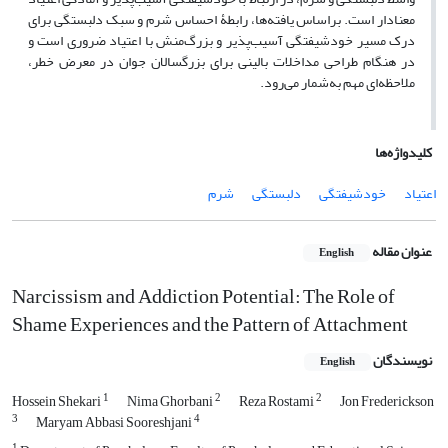
معنادار است. براساس یافته‌ها، رابطۀ احساس شرم و سبک دلبستگی برای
درک مسیر خودشیفتگی آسیب‌پذیر و بزرگ‌منش با اعتیاد ضروری است و
در هنگام طراحی مداخلات بالینی برای بزرگسالان جوان در معرض خطر،
ملاحظه‌ای مهم به‌شمار می‌رود.
کلیدواژه‌ها
اعتیاد
خودشیفتگی
دلبستگی
شرم
عنوان مقاله
English
Narcissism and Addiction Potential: The Role of
Shame Experiences and the Pattern of Attachment
نویسندگان
English
1
2
2
Hossein Shekari
Nima Ghorbani
Reza Rostami
Jon Frederickson
3
4
Maryam Abbasi Sooreshjani
1