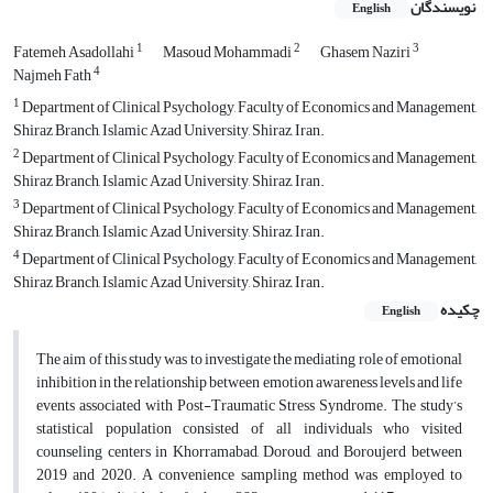
نویسندگان
English
1
2
3
Fatemeh Asadollahi
Masoud Mohammadi
Ghasem Naziri
4
Najmeh Fath
1
Department of Clinical Psychology, Faculty of Economics and Management,
Shiraz Branch, Islamic Azad University, Shiraz, Iran.
2
Department of Clinical Psychology, Faculty of Economics and Management,
Shiraz Branch, Islamic Azad University, Shiraz, Iran.
3
Department of Clinical Psychology, Faculty of Economics and Management,
Shiraz Branch, Islamic Azad University, Shiraz, Iran.
4
Department of Clinical Psychology, Faculty of Economics and Management,
Shiraz Branch, Islamic Azad University, Shiraz, Iran.
چکیده
English
The aim of this study was to investigate the mediating role of emotional
inhibition in the relationship between emotion awareness levels and life
events associated with Post-Traumatic Stress Syndrome. The study’s
statistical population consisted of all individuals who visited
counseling centers in Khorramabad, Doroud, and Boroujerd between
2019 and 2020. A convenience sampling method was employed to