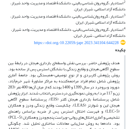
2
استادیار، گروه روان شناسی بالینی، دانشکدۀ اقتصاد و مدیریت، واحد شیراز،
دانشگاه آزاد اسلامی، شیراز، ایران.
3
استادیار ، گروه روان‌شناسی بالینی، دانشکدۀ اقتصاد و مدیریت، واحد شیراز،
دانشگاه آزاد اسلامی شیراز، ایران
4
استادیار، گروه روان‌شناسی بالینی، دانشکدۀ اقتصاد و مدیریت، واحد شیراز،
دانشگاه آزاد اسلامی ، شیراز، ایران.
https://doi.org/10.22059/japr.2023.341104.644228
چکیده
هدف پژوهش حاضر، بررسی نقش واسطه‌ای بازداری هیجان در رابطۀ بین
سطوح آگاهی هیجان و وقایع زندگی با نشانگان استرس پس از سانحه بود.
روش پژوهش کاربردی و از نوع توصیفی-همبستگی بود. جامعۀ آماری
پژوهش شامل تمام افراد مراجعه‌کننده به مراکز مشاورۀ شهر خرم‌آباد،
دورود و بروجرد در سال 1399 و 1400 بودند که از میان آن‌ها 400 نفر (283
زن و 117 مرد) به روش نمونه‌گیری دردسترس انتخاب شدند. ابزار پژوهش
شامل پرسشنامۀ بازداری هیجان کلنر (EIS)، پرسشنامۀ سطوح آگاهی
هیجان لین و شوارتز (LEAS)، چک‌لیست وقایع زندگی ودرز و همکاران
(LEC-5) و
فهرست اختلال استرس پس از ضربه براساس راهنمای
تشخیصی و آماری اختلال‌های روانی-ویراست پنجم ودرز و همکاران (PCL-5)
بود. داده‌ها به روش مدل‌یابی معادلات ساختاری تحلیل شد. چگونگی