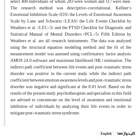
select 400 individuals, of whom 283 were women and 117 were men.
The research method was descriptive-correlational. Kellner’s
Emotional Inhibition Scale (EIS), the Levels of Emotional Awareness
Scale by Lane and Schwartz (LEAS), the Life Events Checklist by
Weathers et al. (LEC-5), and the PTSD Checklist for Diagnostic and
Statistical Manual of Mental Disorders (PCL-5), Fifth Edition by
Weathers et al. are all research instruments. The data was analyzed
using the structural equation modeling method, and the fit of the
measurement model was assessed using confirmatory factor analysis,
AMOS 24.0 software, and maximum likelihood (ML) estimation. The
indirect path coefficient between life events and post-traumatic stress
disorder was positive in the current study, while the indirect path
coefficient between emotion awareness levels and post-traumatic stress
disorder was negative and significant at the 0.01 level. Based on the
results of the present study, psychotherapists and specialists in this field
are advised to concentrate on the level of awareness and emotional
inhibition of individuals by analyzing their life events in order to
mitigate post-traumatic stress syndrome.
کلیدواژه‌ها
English