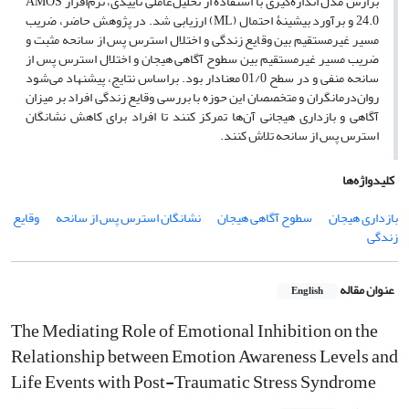
برازش مدل اندازه‌گیری با استفاده از تحلیل‌عاملی تأییدی، نرم‌افزار AMOS
24.0 و برآورد بیشینۀ احتمال (ML) ارزیابی شد. در پژوهش حاضر، ضریب
مسیر غیرمستقیم بین وقایع زندگی و اختلال استرس پس از سانحه مثبت و
ضریب مسیر غیرمستقیم بین سطوح آگاهی هیجان و اختلال استرس پس از
سانحه منفی و در سطح 01/0 معنادار بود. براساس نتایج، پیشنهاد می‌شود
روان‌درمانگران و متخصصان این حوزه با بررسی وقایع زندگی افراد بر میزان
آگاهی و بازداری هیجانی آن‌ها تمرکز کنند تا افراد برای کاهش نشانگان
استرس پس از سانحه تلاش کنند.
کلیدواژه‌ها
بازداری هیجان
سطوح آگاهی هیجان
نشانگان استرس پس از سانحه
وقایع
زندگی
عنوان مقاله
English
The Mediating Role of Emotional Inhibition on the
Relationship between Emotion Awareness Levels and
Life Events with Post-Traumatic Stress Syndrome