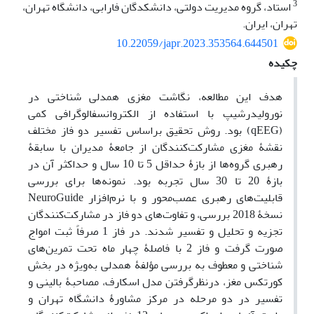
3
استاد، گروه مدیریت دولتی، دانشکدگان فارابی، دانشگاه تهران،
تهران، ایران.
10.22059/japr.2023.353564.644501
چکیده
هدف این مطالعه، نگاشت مغزی همدلی شناختی در
نورولیدرشیپ با استفاده از الکتروانسفالوگرافی کمی
(qEEG) بود. روش تحقیق براساس تفسیر دو فاز مختلف
نقشۀ مغزی مشارکت‌کنندگان از جامعۀ مدیران با سابقۀ
رهبری گروه‌ها از بازۀ حداقل 5 تا 10 سال و حداکثر آن در
بازۀ 20 تا 30 سال تجربه بود. نمونه‌ها برای بررسی
قابلیت‌های رهبری عصب‌محور و با نرم‌افزار NeuroGuide
نسخۀ 2018 بررسی، و تفاوت‌های دو فاز در مشارکت‌کنندگان
تجزیه و تحلیل و تفسیر شدند. در فاز 1 صرفاً ثبت امواج
صورت گرفت و فاز 2 با فاصلۀ چهار ماه تحت تمرین‌های
شناختی و معطوف به بررسی مؤلفۀ همدلی به‌ویژه در بخش
کورتکس مغز، درنظرگرفتن مدل اسکارف، مصاحبۀ بالینی و
تفسیر در دو مرحله در مرکز مشاورۀ دانشگاه تهران و