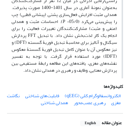
راستی‌آزمایی ادراکی در میان 12 نفر از مشارکت‌کنندگان
به‌عنوان نمونۀ آماری در سال 1401-1400 صورت پذیرفت.
همدلی مثبت افزایش فعال‌سازی پشتی (پیشانی قطبی) چپ
را پیش‌بینی می‌کرد (05/0> P). احساسات مثبت و همدلی
(منفی و مثبت) مشارکت‌کنندگان تغییرات فعالیت را برای
انجام یک کار لذت‌بخش نشان داد. با تبدیل FFT پردازش
سیگنال و آنالیز برای محاسبۀ تبدیل فوریۀ گسسته (DFT) و
نیز معکوس آن با عنوان کامل تبدیل فوریۀ گسستۀ معکوس
(IDFT) مورد استفاده قرار گرفت. با توجه به تفسیر
نقشه‌های مغزی، یافته‌های این مطالعه رابطۀ مستقیمی بین
پردازش معنایی، وظایف و رهبری در همدلی نشان داد.
کلیدواژه‌ها
الکتروانسفالوگرام کمّی (qEEG)
قابلیت‌های شناختی
نگاشت
مغزی
رهبری عصب‌محور
همدلی شناختی
عنوان مقاله
English