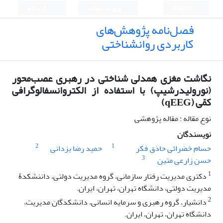
English
ورود به سامانه
ثبت نام
فصل‌نامه پژوهش‌های
کاربردی روانشناختی
نگاشت مغزی همدلی شناختی در رهبری عصب‌محور
(نورولیدرشیپ) با استفاده از الکتروانسفالوگرافی
کمّی (qEEG)
نوع مقاله : مقاله پژوهشی
نویسندگان
2
1
حسام خضرائی حاذق فکر
حمید رضا یزدانی
3
حسن زارعی متین
1
دکتری مدیریت رفتار سازمانی، گروه مدیریت دولتی، داننشکدۀ
مدیریت دولتی، دانشگاه تهران، تهران، ایران.
2
دانشیار، گروه رهبری و سرمایه انسانی، دانشکدگان مدیریت،
دانشگاه تهران، تهران، ایران.