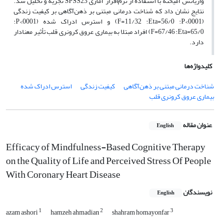
واریانس آمیخته با استفاده از نرم‌افزار آماری SPSS23 تجزیه و تحلیل شد.
نتایج نشان داد که شناخت درمانی مبتنی بر ذهن‌آگاهی بر کیفیت زندگی
(0001>P؛ 56/0=Eta؛ 11/32=F) و استرس ادراک شده (0001>P؛
65/0=Eta؛ 67/46=F) افراد مبتلا به بیماری عروق کرونری قلب تأثیر معنادار
دارد.
کلیدواژه‌ها
شناخت درمانی مبتنی بر ذهن‌آگاهی
کیفیت زندگی
استرس ادراک شده
بیماری عروق کرونری قلب
عنوان مقاله
English
Efficacy of Mindfulness-Based Cognitive Therapy
on the Quality of Life and Perceived Stress Of People
With Coronary Heart Disease
نویسندگان
English
1
2
3
azam ashori
hamzeh ahmadian
shahram homayonfar