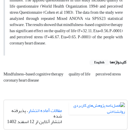
minutes. The applied questionnaires in this study included quality of
life questionnaire (World Health Organization, 1994) and perceived
stress Questionnaire (Cohen et al, 1983). The data from the study were
analyzed through repeated Mixed ANOVA via SPSS23 statistical
software. The results showed that mindfulness-based cognitive therapy
has significant effect on the quality of life (F=32.11; Eta=0.56; P<0001)
and perceived stress (F=46.67; Eta=0.65; P<0001) of the people with
coronary heart disease.
کلیدواژه‌ها
English
Mindfulness-based cognitive therapy
quality of life
perceived stress
coronary heart disease
مقالات آماده انتشار
، پذیرفته
شده
انتشار آنلاین از 12 اسفند 1402