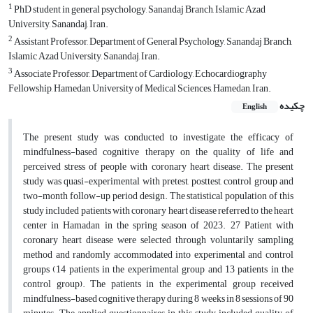
1
PhD student in general psychology, Sanandaj Branch, Islamic Azad
University, Sanandaj, Iran.
2
Assistant Professor, Department of General Psychology, Sanandaj Branch,
Islamic Azad University, Sanandaj, Iran.
3
Associate Professor, Department of Cardiology, Echocardiography
Fellowship, Hamedan University of Medical Sciences, Hamedan, Iran.
چکیده
English
The present study was conducted to investigate the efficacy of
mindfulness-based cognitive therapy on the quality of life and
perceived stress of people with coronary heart disease. The present
study was quasi-experimental with pretest, posttest, control group and
two-month follow-up period design. The statistical population of this
study included patients with coronary heart disease referred to the heart
center in Hamadan in the spring season of 2023. 27 Patient with
coronary heart disease were selected through voluntarily sampling
method and randomly accommodated into experimental and control
groups (14 patients in the experimental group and 13 patients in the
control group). The patients in the experimental group received
mindfulness-based cognitive therapy during 8 weeks in 8 sessions of 90