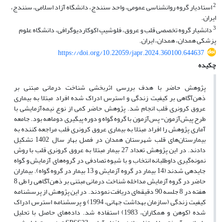
2
استادیار گروه روانشناسی عمومی، واحد سنندج، دانشگاه آزاد اسلامی، سنندج،
ایران.
3
دانشیار گروه تخصصی قلب و عروق، فلوشیپ اکوکاردیوگرافی، دانشگاه علوم
پزشکی همدان، همدان، ایران.
https://doi.org/10.22059/japr.2024.360100.644637
چکیده
پژوهش حاضر با هدف بررسی اثربخشی شناخت درمانی مبتنی بر
ذهن‌آگاهی بر کیفیت زندگی و استرس ادراک شده افراد مبتلا به بیماری
عروق کرونری قلب انجام شد. پژوهش حاضر کمی از نوع نیمه‌آزمایشی با
طرح پیش‌آزمون- پس‌آزمون با گروه گواه و دوره پیگیری دوماهه بود. جامعه
آماری پژوهش را افراد مبتلا به بیماری عروق کرونری قلب مراجعه کننده به
بیمارستان‌های قلب شهرستان همدان در فصل بهار سال 1402 تشکیل
دادند. در این پژوهش تعداد 27 بیمار مبتلا به عروق کرونری قلب با روش
نمونه‌گیری داوطلبانه انتخاب و با شیوه تصادفی در گروه‌های آزمایش و گواه
جایدهی شدند (14 بیمار در گروه آزمایش و 13 بیمار در گروه گواه). بیماران
حاضر در گروه آزمایش مداخله شناخت درمانی مبتنی بر ذهن‌آگاهی را طی 8
هفته در 8 جلسه 90 دقیقه‌ای دریافت نمودند. در این پژوهش از پرسشنامه
کیفیت زندگی (سازمان بهداشت جهانی، 1994) و پرسشنامه استرس ادراک
شده (کوهن و همکاران، 1983) استفاده شد. داده‌های حاصل با تحلیل