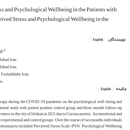
s and Psychological Wellbeing in the Patients with
ived Stress and Psychological Wellbeing in the
نویسندگان
English
4
agh
abad, Iran.
abad, Iran.
 Fooladshahr, Iran.
an.
چکیده
English
therapy during the COVID-19 pandemic on the psychological well-being and
ental study with pretest, posttest, control group and three-month follow-up
enters in the city of Isfahan in 2021 due to Corona anxiety. An intentional and
 experimental and control groups. Over the course of two months, individuals
tionnaires included Perceived Stress Scale (PSS(, Psychological Wellbeing