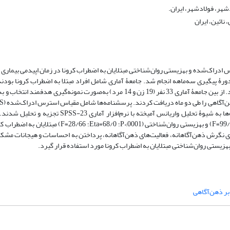
هر، فولادشهر، ایران.
نائین، ایران
ادراک‌شده و بهزیستی روان‌شناختی مبتلایان به اضطراب کرونا در زمان اپیدمی بیمار
رۀ پیگیری سه‌ماهه انجام شد. جامعۀ آماری شامل افراد مبتلا به اضطراب کرونا بودند
1400 برای دریافت مشاوره تلفنی با مراکز مشاوره شهر اصفهان تماس گرفته بودند. از بین جامعۀ آماری 33 نفر (19 زن و 14 مرد) به‌صور
بهزیستی روان‌شناختی (PWBQ) و پرسشنامۀ اضطراب کرونا (CDAS) بود. داده‌ها به شیوۀ تحلیل واریانس آ
روان‌درمانی مبتنی بر ذهن‌آگاهی بر استرس ادراک‌شده (0001>P؛ 59/0=Eta؛ 99/44=F) و بهزیستی روان‌شنا
‌های نگرش ذهن‌آگاهانه، فعالیت‌های ذهن‌آگاهانه، پرداختن به احساسات و هیجانات مشکل
یستی روان‌شناختی مبتلایان به اضطراب کرونا مورد استفاده قرار گیرد.
 بر ذهن‌آگاهی