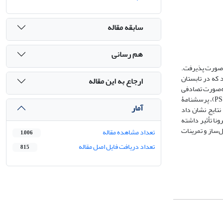
سابقه مقاله
هم رسانی
ی صورت پذیرفت.
 که در تابستان
ارجاع به این مقاله
ت نمونه‌گیری هدفمند انتخاب و به‌صورت تصادفی
در دو گروه آزمایش و گواه جایگزین شدند. گروه آزمایش روان‌درمانی مبتنی بر ذهن‌آگاهی را طی دو ماه دریافت کردند. پرسشنامه‌ها شامل مقیاس استرس ادراک‌شده (PSS)، پرسشنامۀ
آمار
میخته با نرم‌افزار آماری SPSS-23 تجزیه و تحلیل شدند. نتایج نشان داد
ختی (0001>P؛ 68/0=Eta؛ 28/66=F) مبتلایان به اضطراب کرونا تأثیر داشته
‌ساز و تمرینات
تعداد مشاهده مقاله
1,006
تعداد دریافت فایل اصل مقاله
815