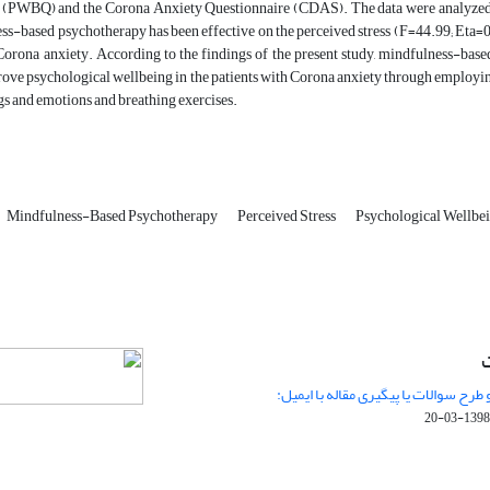
 (PWBQ) and the Corona Anxiety Questionnaire (CDAS). The data were analyz
ss-based psychotherapy has been effective on the perceived stress (F=44.99; Eta=
Corona anxiety. According to the findings of the present study, mindfulness-base
rove psychological wellbeing in the patients with Corona anxiety through employing
s and emotions and breathing exercises.
Mindfulness-Based Psychotherapy
Perceived Stress
Psychological Wellbe
ت
 طرح سوالات یا پیگیری مقاله با ایمیل:
1398-03-20