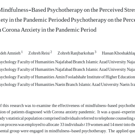
Mindfulness-Based Psychotherapy on the Perceived Stres
ty in the Pandemic Perioded Psychotherapy on the Perce
h Corona Anxiety in the Pandemic Period
1
2
3
ndeh Amnieh
Zohreh Reisi
Zohreh Ranjbarkohan
Hassan Khoshakhl
ychology, Faculty of Humanities, Najafabad Branch, Islamic Azad University, Najaf
ychology, Faculty of Humanities, Najafabad Branch, Islamic Azad University, Najaf
ychology, Faculty of Humanities, Amin Fooladshahr Institute of Higher Education,
ychology, Faculty of Humanities, Naein Branch, Islamic Azad University, Naein, Ir
f this research was to examine the effectiveness of mindfulness-based psycho
sion of patients diagnosed with Corona anxiety pandemic. It was a quasi-experim
udy's statistical population comprised individuals referred to telephone counseling c
on process was employed to allocate 33 individuals (19 women and 14 men) into the
mental group were engaged in mindfulness-based psychotherapy. The applied ques