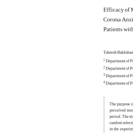
Efficacy of 
Corona Anxie
Patients wit
Tahereh Bakhsha
1
Department of Ps
2
Department of Ps
3
Department of Ps
4
Department of Ps
The purpose o
perceived ten
period. The st
random selecti
in the experi