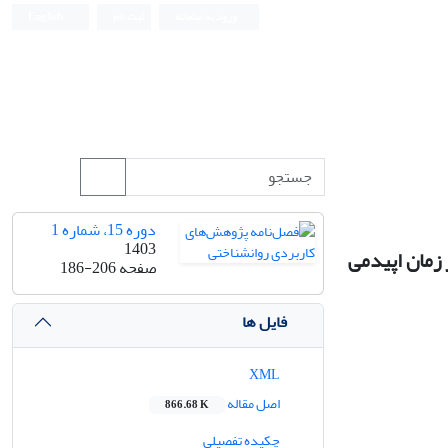
ورود به سامانه
ثبت نام
English
دوره 15، شماره 1
1403
 زمان اپیدمی
صفحه
186-206
فایل ها
XML
اصل مقاله
866.68 K
چکیده تفصیلی